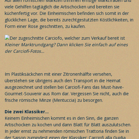
Auf allen römischen Märkten trimmen emsige Marktfrauen und
viele Gehilfen tagtäglich die Artischocken und bereiten sie
küchenfertig vor. Die Einheimischen befinden sich somit in der
glücklichen Lage, die bereits zurechtgestutzten Köstlichkeiten, in
Form einer Rose geschnitten, zu kaufen.
Kleiner Marktrundgang? Dann klicken Sie einfach auf eines
der Carciofi-Fotos…
Im Plastiksäckchen mit einer Zitronenhälfte versehen,
überstehen sie übrigens auch den Transport in die Heimat
ausgezeichnet und stellen bei Carciofi-Fans das Must-have-
Gourmet-Souvenir aus Rom dar. Vergessen Sie nicht, auch die
frische römische Minze (Mentuccia) zu besorgen.
Die zwei Klassiker…
Keinem Einheimischen kommt es in den Sinn, die ganzen
Artischocken zu kochen und dann Blatt für Blatt auszulutschen.
In jeder ernst zu nehmenden römischen Trattoria finden Sie in
der Saison zumindest einen der Klassiker: Carciofi alla Guidia