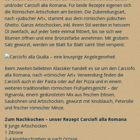
und/oder Carciofi alla Romana. Für beide Rezepte eigenen sich
die Römischen Artischoken am besten. Die Zubereitungsart,
nach «jüdischer Art», stammt aus dem römischen-jüdischen
Ghetto. Ganze Artischocken, inkl. ihrem Stil werden in heissem
Öl zweifach, auf jeder Seite einmal frittiert, bis sie sich wie
Blumen öffnen und eine Bronzefarbe annehmen. Mit grobem
Salz gewürzt, werden sie Blatt für Blatt samt Stiel verspeist.
Beim zweiten beliebten Klassiker handelt es sie um den Carciofo
alla Romana, nach «römischer Art». Verwendung finden die
Carciofi auch in der Pasta oder auf der Pizza und in einem
weiteren traditionellen römischen Frühjahrsgericht – der
Vignarola, einem gedünsteten Mix aus frischen Erbsen,
Saubohnen und Artischocken, gewürzt mit Knoblauch, Petersilie
und frischer römischer Minze.
Zum Nachkochen – unser Rezept Carciofi alla Romana
8 junge Artischocken
1 Zitrone
2-4 Knoblauchzehen je nach Grösse