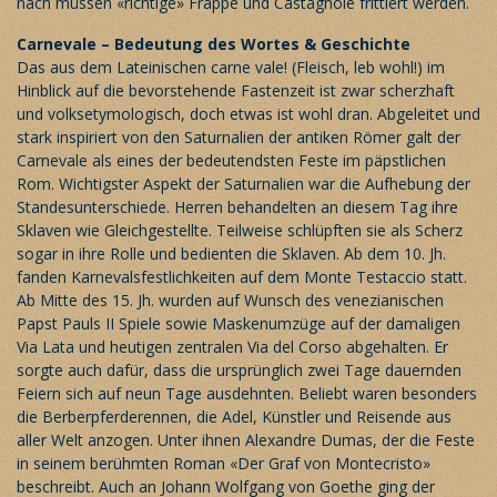
nach müssen «richtige» Frappe und Castagnole frittiert werden.
Carnevale – Bedeutung des Wortes & Geschichte
Das aus dem Lateinischen carne vale! (Fleisch, leb wohl!) im
Hinblick auf die bevorstehende Fastenzeit ist zwar scherzhaft
und volksetymologisch, doch etwas ist wohl dran. Abgeleitet und
stark inspiriert von den Saturnalien der antiken Römer galt der
Carnevale als eines der bedeutendsten Feste im päpstlichen
Rom. Wichtigster Aspekt der Saturnalien war die Aufhebung der
Standesunterschiede. Herren behandelten an diesem Tag ihre
Sklaven wie Gleichgestellte. Teilweise schlüpften sie als Scherz
sogar in ihre Rolle und bedienten die Sklaven. Ab dem 10. Jh.
fanden Karnevalsfestlichkeiten auf dem Monte Testaccio statt.
Ab Mitte des 15. Jh. wurden auf Wunsch des venezianischen
Papst Pauls II Spiele sowie Maskenumzüge auf der damaligen
Via Lata und heutigen zentralen Via del Corso abgehalten. Er
sorgte auch dafür, dass die ursprünglich zwei Tage dauernden
Feiern sich auf neun Tage ausdehnten. Beliebt waren besonders
die Berberpferderennen, die Adel, Künstler und Reisende aus
aller Welt anzogen. Unter ihnen Alexandre Dumas, der die Feste
in seinem berühmten Roman «Der Graf von Montecristo»
beschreibt. Auch an Johann Wolfgang von Goethe ging der