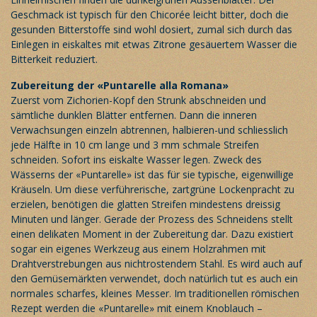
Geschmack ist typisch für den Chicorée leicht bitter, doch die
gesunden Bitterstoffe sind wohl dosiert, zumal sich durch das
Einlegen in eiskaltes mit etwas Zitrone gesäuertem Wasser die
Bitterkeit reduziert.
Zubereitung der «Puntarelle alla Romana»
Zuerst vom Zichorien-Kopf den Strunk abschneiden und
sämtliche dunklen Blätter entfernen. Dann die inneren
Verwachsungen einzeln abtrennen, halbieren-und schliesslich
jede Hälfte in 10 cm lange und 3 mm schmale Streifen
schneiden. Sofort ins eiskalte Wasser legen. Zweck des
Wässerns der «Puntarelle» ist das für sie typische, eigenwillige
Kräuseln. Um diese verführerische, zartgrüne Lockenpracht zu
erzielen, benötigen die glatten Streifen mindestens dreissig
Minuten und länger. Gerade der Prozess des Schneidens stellt
einen delikaten Moment in der Zubereitung dar. Dazu existiert
sogar ein eigenes Werkzeug aus einem Holzrahmen mit
Drahtverstrebungen aus nichtrostendem Stahl. Es wird auch auf
den Gemüsemärkten verwendet, doch natürlich tut es auch ein
normales scharfes, kleines Messer. Im traditionellen römischen
Rezept werden die «Puntarelle» mit einem Knoblauch –