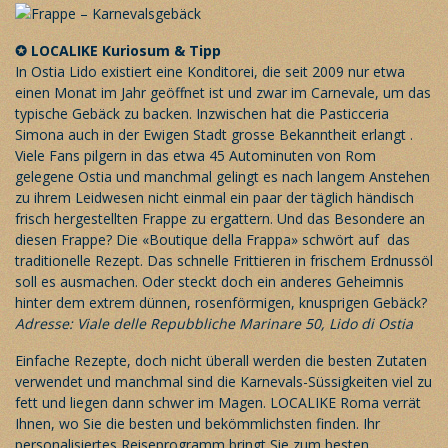
✪
LOCALIKE
Kuriosum & Tipp
In Ostia Lido existiert eine Konditorei, die seit 2009 nur etwa
einen Monat im Jahr geöffnet ist und zwar im Carnevale, um das
typische Gebäck zu backen. Inzwischen hat die Pasticceria
Simona auch in der Ewigen Stadt grosse Bekanntheit erlangt .
Viele Fans pilgern in das etwa 45 Autominuten von Rom
gelegene Ostia und manchmal gelingt es nach langem Anstehen
zu ihrem Leidwesen nicht einmal ein paar der täglich händisch
frisch hergestellten Frappe zu ergattern. Und das Besondere an
diesen Frappe? Die «Boutique della Frappa» schwört auf das
traditionelle Rezept. Das schnelle Frittieren in frischem Erdnussöl
soll es ausmachen. Oder steckt doch ein anderes Geheimnis
hinter dem extrem dünnen, rosenförmigen, knusprigen Gebäck?
Adresse: Viale delle Repubbliche Marinare 50, Lido di Ostia
Einfache Rezepte, doch nicht überall werden die besten Zutaten
verwendet und manchmal sind die Karnevals-Süssigkeiten viel zu
fett und liegen dann schwer im Magen.
LOCALIKE Roma
verrät
Ihnen, wo Sie die besten und bekömmlichsten finden. Ihr
personalisiertes Reiseprogramm
bringt Sie zum besten