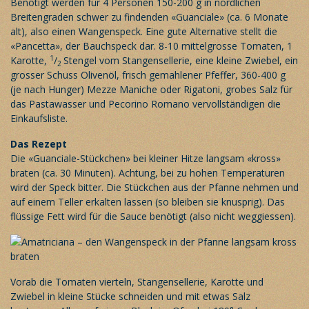
Benötigt werden für 4 Personen 150-200 g in nördlichen
Breitengraden schwer zu findenden «Guanciale» (ca. 6 Monate
alt), also einen Wangenspeck. Eine gute Alternative stellt die
«Pancetta», der Bauchspeck dar. 8-10 mittelgrosse Tomaten, 1
1
Karotte,
/
Stengel vom Stangensellerie, eine kleine Zwiebel, ein
2
grosser Schuss Olivenöl, frisch gemahlener Pfeffer, 360-400 g
(je nach Hunger) Mezze Maniche oder Rigatoni, grobes Salz für
das Pastawasser und Pecorino Romano vervollständigen die
Einkaufsliste.
Das Rezept
Die «Guanciale-Stückchen» bei kleiner Hitze langsam «kross»
braten (ca. 30 Minuten). Achtung, bei zu hohen Temperaturen
wird der Speck bitter. Die Stückchen aus der Pfanne nehmen und
auf einem Teller erkalten lassen (so bleiben sie knusprig). Das
flüssige Fett wird für die Sauce benötigt (also nicht weggiessen).
Vorab die Tomaten vierteln, Stangensellerie, Karotte und
Zwiebel in kleine Stücke schneiden und mit etwas Salz