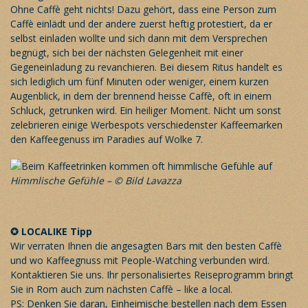
Ohne Caffè geht nichts! Dazu gehört, dass eine Person zum
Caffè einlädt und der andere zuerst heftig protestiert, da er
selbst einladen wollte und sich dann mit dem Versprechen
begnügt, sich bei der nächsten Gelegenheit mit einer
Gegeneinladung zu revanchieren. Bei diesem Ritus handelt es
sich lediglich um fünf Minuten oder weniger, einem kurzen
Augenblick, in dem der brennend heisse Caffè, oft in einem
Schluck, getrunken wird. Ein heiliger Moment. Nicht um sonst
zelebrieren einige Werbespots verschiedenster Kaffeemarken
den Kaffeegenuss im Paradies auf Wolke 7.
Himmlische Gefühle – © Bild Lavazza
✪ LOCALIKE Tipp
Wir verraten Ihnen die angesagten Bars mit den besten Caffè
und wo Kaffeegnuss mit People-Watching verbunden wird.
Kontaktieren Sie uns. Ihr
personalisiertes Reiseprogramm
bringt
Sie in Rom auch zum nächsten Caffè – like a local.
PS: Denken Sie daran, Einheimische bestellen nach dem Essen