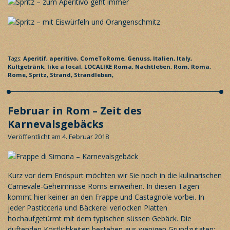
Tags:
Aperitif,
aperitivo,
ComeToRome,
Genuss,
Italien,
Italy,
Kultgetränk,
like a local,
LOCALIKE Roma,
Nachtleben,
Rom,
Roma,
Rome,
Spritz,
Strand,
Strandleben,
Februar in Rom – Zeit des
Karnevalsgebäcks
Veröffentlicht am 4. Februar 2018
Kurz vor dem Endspurt möchten wir Sie noch in die kulinarischen
Carnevale-Geheimnisse Roms einweihen. In diesen Tagen
kommt hier keiner an den Frappe und Castagnole vorbei. In
jeder Pasticceria und Bäckerei verlocken Platten
hochaufgetürmt mit dem typischen süssen Gebäck. Die
duftenden Köstlichkeiten bestehen aus wenigen Grundzutaten: