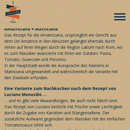
Römische Spezialitäten auf der
Speisekarte – «Amatriciana»
Veröffentlicht am 2. Februar 2019
Amatriciana = Matriciana
Das Rezept für die
Amatriciana
, ursprünglich ein Gericht aus
dem Ort Amatrice in den Abruzzen gelangte ehemals durch
Hirten auf ihren Wegen durch die Region Latium nach Rom, wo
es zum Klassiker avancierte mit ihren vier Zutaten: Pasta,
Tomate, Guanciale und Pecorino.
In der Hauptstadt wurde die Aussprache des Namens in
Matriciana umgewandelt und wahrscheinlich die Variante mit
den Zwiebeln erfunden.
Eine Variante zum Nachkochen nach dem Rezept von
Luciano Monosilio …
… und es gibt viele Abwandlungen, die auch nicht falsch sind.
Das Rezept von Luciano besticht mit Frische sowie Leichtigkeit
durch die Zugabe von Karotten und Stangensellerie. Der
zusätzliche Aufwand gegenüber dem Klassiker mit der einfachen
Tomatensauce lohnt sich.