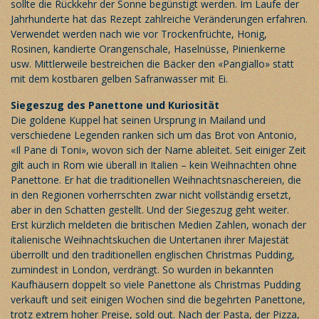
sollte die Rückkehr der Sonne begünstigt werden. Im Laufe der
Jahrhunderte hat das Rezept zahlreiche Veränderungen erfahren.
Verwendet werden nach wie vor Trockenfrüchte, Honig,
Rosinen, kandierte Orangenschale, Haselnüsse, Pinienkerne
usw. Mittlerweile bestreichen die Bäcker den «Pangiallo» statt
mit dem kostbaren gelben Safranwasser mit Ei.
Siegeszug des Panettone und Kuriosität
Die goldene Kuppel hat seinen Ursprung in Mailand und
verschiedene Legenden ranken sich um das Brot von Antonio,
«Il Pane di Toni», wovon sich der Name ableitet. Seit einiger Zeit
gilt auch in Rom wie überall in Italien – kein Weihnachten ohne
Panettone. Er hat die traditionellen Weihnachtsnaschereien, die
in den Regionen vorherrschten zwar nicht vollständig ersetzt,
aber in den Schatten gestellt. Und der Siegeszug geht weiter.
Erst kürzlich meldeten die britischen Medien Zahlen, wonach der
italienische Weihnachtskuchen die Untertanen ihrer Majestät
überrollt und den traditionellen englischen Christmas Pudding,
zumindest in London, verdrängt. So wurden in bekannten
Kaufhäusern doppelt so viele Panettone als Christmas Pudding
verkauft und seit einigen Wochen sind die begehrten Panettone,
trotz extrem hoher Preise, sold out. Nach der Pasta, der Pizza,