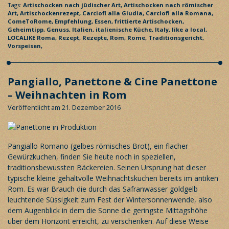
Tags:
Artischocken nach jüdischer Art,
Artischocken nach römischer
Art,
Artischockenrezept,
Carciofi alla Giudia,
Carciofi alla Romana,
ComeToRome,
Empfehlung,
Essen,
frittierte Artischocken,
Geheimtipp,
Genuss,
Italien,
italienische Küche,
Italy,
like a local,
LOCALIKE Roma,
Rezept,
Rezepte,
Rom,
Rome,
Traditionsgericht,
Vorspeisen,
Pangiallo, Panettone & Cine Panettone
– Weihnachten in Rom
Veröffentlicht am 21. Dezember 2016
Pangiallo Romano (gelbes römisches Brot), ein flacher
Gewürzkuchen, finden Sie heute noch in speziellen,
traditionsbewussten Bäckereien. Seinen Ursprung hat dieser
typische kleine gehaltvolle Weihnachtskuchen bereits im antiken
Rom. Es war Brauch die durch das Safranwasser goldgelb
leuchtende Süssigkeit zum Fest der Wintersonnenwende, also
dem Augenblick in dem die Sonne die geringste Mittagshöhe
über dem Horizont erreicht, zu verschenken. Auf diese Weise