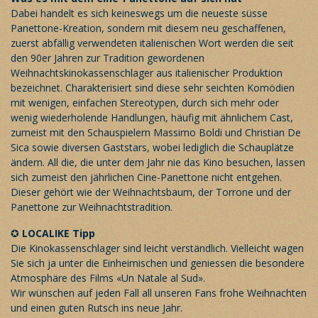
Dabei handelt es sich keineswegs um die neueste süsse
Panettone-Kreation, sondern mit diesem neu geschaffenen,
zuerst abfällig verwendeten italienischen Wort werden die seit
den 90er Jahren zur Tradition gewordenen
Weihnachtskinokassenschlager aus italienischer Produktion
bezeichnet. Charakterisiert sind diese sehr seichten Komödien
mit wenigen, einfachen Stereotypen, durch sich mehr oder
wenig wiederholende Handlungen, häufig mit ähnlichem Cast,
zumeist mit den Schauspielern Massimo Boldi und Christian De
Sica sowie diversen Gaststars, wobei lediglich die Schauplätze
ändern. All die, die unter dem Jahr nie das Kino besuchen, lassen
sich zumeist den jährlichen Cine-Panettone nicht entgehen.
Dieser gehört wie der Weihnachtsbaum, der Torrone und der
Panettone zur Weihnachtstradition.
✪
LOCALIKE Tipp
Die Kinokassenschlager sind leicht verständlich. Vielleicht wagen
Sie sich ja unter die Einheimischen und geniessen die besondere
Atmosphäre des Films «Un Natale al Sud».
Wir wünschen auf jeden Fall all unseren Fans frohe Weihnachten
und einen guten Rutsch ins neue Jahr.