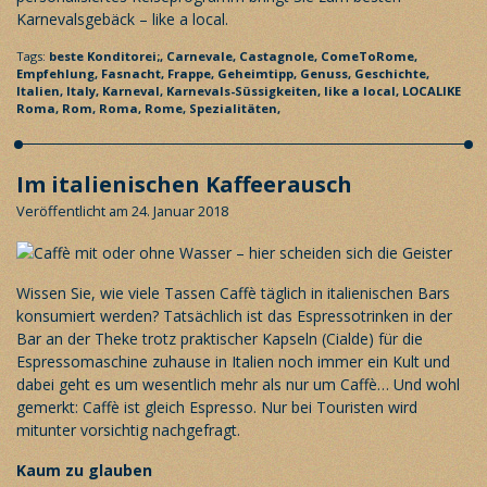
Karnevalsgebäck – like a local.
Tags:
beste Konditorei;,
Carnevale,
Castagnole,
ComeToRome,
Empfehlung,
Fasnacht,
Frappe,
Geheimtipp,
Genuss,
Geschichte,
Italien,
Italy,
Karneval,
Karnevals-Süssigkeiten,
like a local,
LOCALIKE
Roma,
Rom,
Roma,
Rome,
Spezialitäten,
Im italienischen Kaffeerausch
Veröffentlicht am 24. Januar 2018
Wissen Sie, wie viele Tassen Caffè täglich in italienischen Bars
konsumiert werden? Tatsächlich ist das Espressotrinken in der
Bar an der Theke trotz praktischer Kapseln (Cialde) für die
Espressomaschine zuhause in Italien noch immer ein Kult und
dabei geht es um wesentlich mehr als nur um Caffè… Und wohl
gemerkt: Caffè ist gleich Espresso. Nur bei Touristen wird
mitunter vorsichtig nachgefragt.
Kaum zu glauben