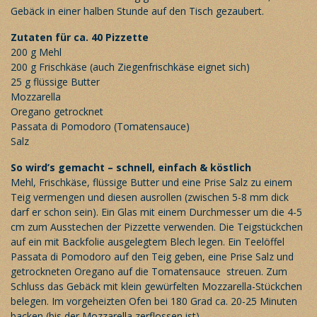
Gebäck in einer halben Stunde auf den Tisch gezaubert.
Zutaten für ca. 40 Pizzette
200 g Mehl
200 g Frischkäse (auch Ziegenfrischkäse eignet sich)
25 g flüssige Butter
Mozzarella
Oregano getrocknet
Passata di Pomodoro (Tomatensauce)
Salz
So wird’s gemacht – schnell, einfach & köstlich
Mehl, Frischkäse, flüssige Butter und eine Prise Salz zu einem
Teig vermengen und diesen ausrollen (zwischen 5-8 mm dick
darf er schon sein). Ein Glas mit einem Durchmesser um die 4-5
cm zum Ausstechen der Pizzette verwenden. Die Teigstückchen
auf ein mit Backfolie ausgelegtem Blech legen. Ein Teelöffel
Passata di Pomodoro auf den Teig geben, eine Prise Salz und
getrockneten Oregano auf die Tomatensauce streuen. Zum
Schluss das Gebäck mit klein gewürfelten Mozzarella-Stückchen
belegen. Im vorgeheizten Ofen bei 180 Grad ca. 20-25 Minuten
backen (bis der Mozzarella zerflossen ist).