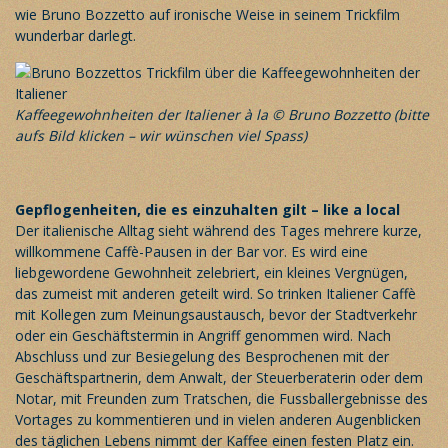
wie Bruno Bozzetto auf ironische Weise in seinem Trickfilm
wunderbar darlegt.
Kaffeegewohnheiten der Italiener à la © Bruno Bozzetto (bitte
aufs Bild klicken – wir wünschen viel Spass)
Gepflogenheiten, die es einzuhalten gilt – like a local
Der italienische Alltag sieht während des Tages mehrere kurze,
willkommene Caffè-Pausen in der Bar vor. Es wird eine
liebgewordene Gewohnheit zelebriert, ein kleines Vergnügen,
das zumeist mit anderen geteilt wird. So trinken Italiener Caffè
mit Kollegen zum Meinungsaustausch, bevor der Stadtverkehr
oder ein Geschäftstermin in Angriff genommen wird. Nach
Abschluss und zur Besiegelung des Besprochenen mit der
Geschäftspartnerin, dem Anwalt, der Steuerberaterin oder dem
Notar, mit Freunden zum Tratschen, die Fussballergebnisse des
Vortages zu kommentieren und in vielen anderen Augenblicken
des täglichen Lebens nimmt der Kaffee einen festen Platz ein.