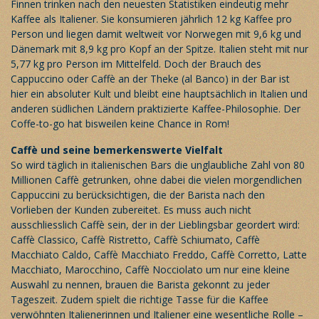
Finnen trinken nach den neuesten Statistiken eindeutig mehr
Kaffee als Italiener. Sie konsumieren jährlich 12 kg Kaffee pro
Person und liegen damit weltweit vor Norwegen mit 9,6 kg und
Dänemark mit 8,9 kg pro Kopf an der Spitze. Italien steht mit nur
5,77 kg pro Person im Mittelfeld. Doch der Brauch des
Cappuccino oder Caffè an der Theke (al Banco) in der Bar ist
hier ein absoluter Kult und bleibt eine hauptsächlich in Italien und
anderen südlichen Ländern praktizierte Kaffee-Philosophie. Der
Coffe-to-go hat bisweilen keine Chance in Rom!
Caffè und seine bemerkenswerte Vielfalt
So wird täglich in italienischen Bars die unglaubliche Zahl von 80
Millionen Caffè getrunken, ohne dabei die vielen morgendlichen
Cappuccini zu berücksichtigen, die der Barista nach den
Vorlieben der Kunden zubereitet. Es muss auch nicht
ausschliesslich Caffè sein, der in der Lieblingsbar geordert wird:
Caffè Classico, Caffè Ristretto, Caffè Schiumato, Caffè
Macchiato Caldo, Caffè Macchiato Freddo, Caffè Corretto, Latte
Macchiato, Marocchino, Caffè Nocciolato um nur eine kleine
Auswahl zu nennen, brauen die Barista gekonnt zu jeder
Tageszeit. Zudem spielt die richtige Tasse für die Kaffee
verwöhnten Italienerinnen und Italiener eine wesentliche Rolle –