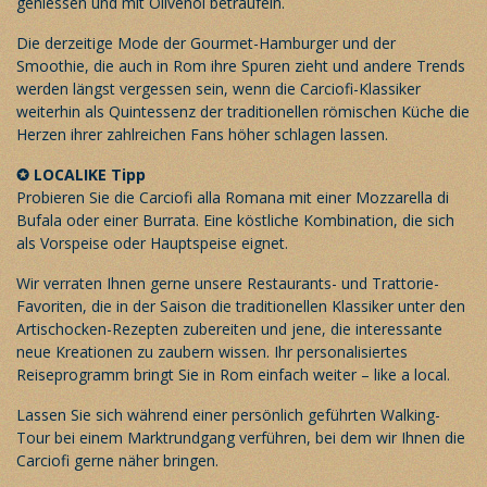
geniessen und mit Olivenöl beträufeln.
Die derzeitige Mode der Gourmet-Hamburger und der
Smoothie, die auch in Rom ihre Spuren zieht und andere Trends
werden längst vergessen sein, wenn die Carciofi-Klassiker
weiterhin als Quintessenz der traditionellen römischen Küche die
Herzen ihrer zahlreichen Fans höher schlagen lassen.
✪
LOCALIKE Tipp
Probieren Sie die Carciofi alla Romana mit einer Mozzarella di
Bufala oder einer Burrata. Eine köstliche Kombination, die sich
als Vorspeise oder Hauptspeise eignet.
Wir verraten Ihnen gerne unsere Restaurants- und Trattorie-
Favoriten, die in der Saison die traditionellen Klassiker unter den
Artischocken-Rezepten zubereiten und jene, die interessante
neue Kreationen zu zaubern wissen. Ihr
personalisiertes
Reiseprogramm
bringt Sie in Rom einfach weiter – like a local.
Lassen Sie sich während einer persönlich geführten Walking-
Tour bei einem
Marktrundgang
verführen, bei dem wir Ihnen die
Carciofi gerne näher bringen.