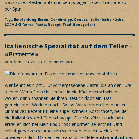
klassischen Restaurants und den popigen neuen Trattorie auf
der Spur.
Tags:
Empfehlung,
Essen,
Geheimtipp,
Genuss,
italienische Küche,
LOCALIKE Roma,
Pasta,
Rezept,
Traditionsgericht
Italienische Spezialität auf dem Teller –
«Pizzette»
Veröffentlicht am 13. September 2018
Wer kennt es nicht … unvorhergesehene Gäste, die an der Türe
stehen. Wenn Sie nicht einfach in die Küche verschwinden
wollen, dann spannen Sie Ihren Besuch doch ein. Das
gemeinsame Werken macht Spass. Wir verraten Ihnen unser
ultimatives Rezept für eine super schnelle Köstlichkeit, bei der
die Italianità sofort überschwappt. Die Mini-Pizzastückchen
erfreuen sich bei Klein und Gross enormer Beliebtheit. Und
selbst gebacken schmecken sie besonders fein – einfach
unwiderstehlich. Da der Teig ganz ohne Hefe auskommt, ist das