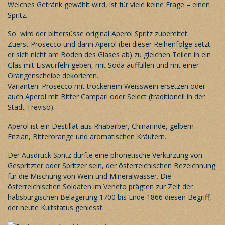
Welches Getränk gewählt wird, ist für viele keine Frage – einen
Spritz.
So wird der bittersüsse original Aperol Spritz zubereitet:
Zuerst Prosecco und dann Aperol (bei dieser Reihenfolge setzt
er sich nicht am Boden des Glases ab) zu gleichen Teilen in ein
Glas mit Eiswürfeln geben, mit Soda auffüllen und mit einer
Orangenscheibe dekorieren.
Varianten: Prosecco mit trockenem Weisswein ersetzen oder
auch Aperol mit Bitter Campari oder Select (traditionell in der
Stadt Treviso).
Aperol ist ein Destillat aus Rhabarber, Chinarinde, gelbem
Enzian, Bitterorange und aromatischen Kräutern.
Der Ausdruck Spritz dürfte eine phonetische Verkürzung von
Gespritzter oder Spritzer sein, der österreichischen Bezeichnung
für die Mischung von Wein und Mineralwasser. Die
österreichischen Soldaten im Veneto prägten zur Zeit der
habsburgischen Belagerung 1700 bis Ende 1866 diesen Begriff,
der heute Kultstatus geniesst.