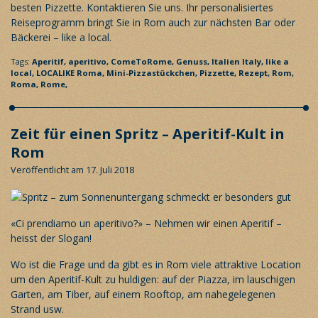
besten Pizzette. Kontaktieren Sie uns. Ihr
personalisiertes
Reiseprogramm
bringt Sie in Rom auch zur nächsten Bar oder
Bäckerei – like a local.
Tags:
Aperitif,
aperitivo,
ComeToRome,
Genuss,
Italien
Italy,
like a
local,
LOCALIKE Roma,
Mini-Pizzastückchen,
Pizzette,
Rezept,
Rom,
Roma,
Rome,
Zeit für einen Spritz – Aperitif-Kult in
Rom
Veröffentlicht am 17. Juli 2018
«Ci prendiamo un aperitivo?» – Nehmen wir einen Aperitif –
heisst der Slogan!
Wo ist die Frage und da gibt es in Rom viele attraktive Location
um den Aperitif-Kult zu huldigen: auf der Piazza, im lauschigen
Garten, am Tiber, auf einem Rooftop, am nahegelegenen
Strand usw.