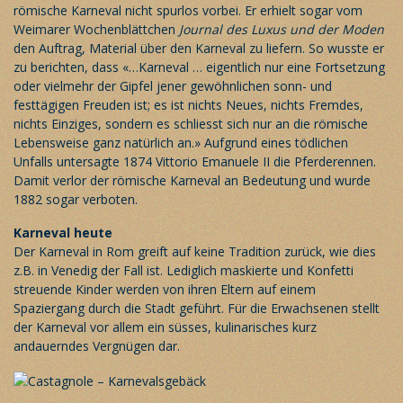
römische Karneval nicht spurlos vorbei. Er erhielt sogar vom
Weimarer Wochenblättchen
Journal des Luxus und der Moden
den Auftrag, Material über den Karneval zu liefern. So wusste er
zu berichten, dass «…Karneval … eigentlich nur eine Fortsetzung
oder vielmehr der Gipfel jener gewöhnlichen sonn- und
festtägigen Freuden ist; es ist nichts Neues, nichts Fremdes,
nichts Einziges, sondern es schliesst sich nur an die römische
Lebensweise ganz natürlich an.» Aufgrund eines tödlichen
Unfalls untersagte 1874 Vittorio Emanuele II die Pferderennen.
Damit verlor der römische Karneval an Bedeutung und wurde
1882 sogar verboten.
Karneval heute
Der Karneval in Rom greift auf keine Tradition zurück, wie dies
z.B. in Venedig der Fall ist. Lediglich maskierte und Konfetti
streuende Kinder werden von ihren Eltern auf einem
Spaziergang durch die Stadt geführt. Für die Erwachsenen stellt
der Karneval vor allem ein süsses, kulinarisches kurz
andauerndes Vergnügen dar.