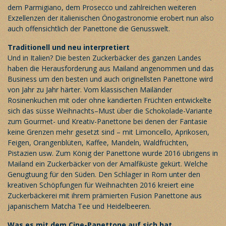
dem Parmigiano, dem Prosecco und zahlreichen weiteren
Exzellenzen der italienischen Önogastronomie erobert nun also
auch offensichtlich der Panettone die Genusswelt.
Traditionell und neu interpretiert
Und in Italien? Die besten Zuckerbäcker des ganzen Landes
haben die Herausforderung aus Mailand angenommen und das
Business um den besten und auch originellsten Panettone wird
von Jahr zu Jahr härter. Vom klassischen Mailänder
Rosinenkuchen mit oder ohne kandierten Früchten entwickelte
sich das süsse Weihnachts–Must über die Schokolade-Variante
zum Gourmet- und Kreativ-Panettone bei denen der Fantasie
keine Grenzen mehr gesetzt sind – mit Limoncello, Aprikosen,
Feigen, Orangenblüten, Kaffee, Mandeln, Waldfrüchten,
Pistazien usw. Zum König der Panettone wurde 2016 übrigens in
Mailand ein Zuckerbäcker von der Amalfiküste gekürt. Welche
Genugtuung für den Süden. Den Schlager in Rom unter den
kreativen Schöpfungen für Weihnachten 2016 kreiert eine
Zuckerbäckerei mit ihrem prämierten Fusion Panettone aus
japanischem Matcha Tee und Heidelbeeren.
Was es mit dem Cine-Panettone auf sich hat