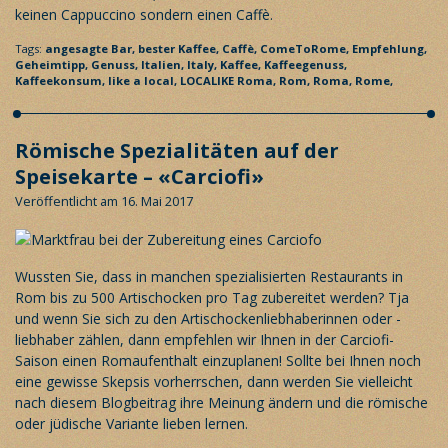
keinen Cappuccino sondern einen Caffè.
Tags:
angesagte Bar,
bester Kaffee,
Caffè,
ComeToRome,
Empfehlung,
Geheimtipp,
Genuss,
Italien,
Italy,
Kaffee,
Kaffeegenuss,
Kaffeekonsum,
like a local,
LOCALIKE Roma,
Rom,
Roma,
Rome,
Römische Spezialitäten auf der
Speisekarte – «Carciofi»
Veröffentlicht am 16. Mai 2017
Wussten Sie, dass in manchen spezialisierten Restaurants in
Rom bis zu 500 Artischocken pro Tag zubereitet werden? Tja
und wenn Sie sich zu den Artischockenliebhaberinnen oder -
liebhaber zählen, dann empfehlen wir Ihnen in der Carciofi-
Saison einen Romaufenthalt einzuplanen! Sollte bei Ihnen noch
eine gewisse Skepsis vorherrschen, dann werden Sie vielleicht
nach diesem Blogbeitrag ihre Meinung ändern und die römische
oder jüdische Variante lieben lernen.