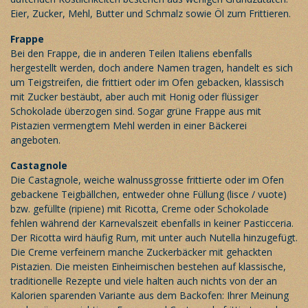
Eier, Zucker, Mehl, Butter und Schmalz sowie Öl zum Frittieren.
Frappe
Bei den Frappe, die in anderen Teilen Italiens ebenfalls
hergestellt werden, doch andere Namen tragen, handelt es sich
um Teigstreifen, die frittiert oder im Ofen gebacken, klassisch
mit Zucker bestäubt, aber auch mit Honig oder flüssiger
Schokolade überzogen sind. Sogar grüne Frappe aus mit
Pistazien vermengtem Mehl werden in einer Bäckerei
angeboten.
Castagnole
Die Castagnole, weiche walnussgrosse frittierte oder im Ofen
gebackene Teigbällchen, entweder ohne Füllung (lisce / vuote)
bzw. gefüllte (ripiene) mit Ricotta, Creme oder Schokolade
fehlen während der Karnevalszeit ebenfalls in keiner Pasticceria.
Der Ricotta wird häufig Rum, mit unter auch Nutella hinzugefügt.
Die Creme verfeinern manche Zuckerbäcker mit gehackten
Pistazien. Die meisten Einheimischen bestehen auf klassische,
traditionelle Rezepte und viele halten auch nichts von der an
Kalorien sparenden Variante aus dem Backofen: Ihrer Meinung