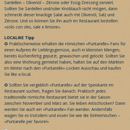
Sardellen – Olivenöl – Zitrone oder Essig-Dressing serviert.
Sollten Sie Sardellen und/oder Knoblauch nicht mögen, dann
schmeckt dieser knackige Salat auch mit Olivenöl, Salz und
Zitrone. Und so können Sie ihn auch im Restaurant bestellen:
«solo con olio, sale e limone».
LOCALIKE Tipp
✪ Praktischerweise erhalten die römischen «Puntarelle»-Fans für
einen Aufpreis ihr Lieblingsgemüse, auch in kleinsten Mengen,
bereits küchenfertig geputzt, gewaschen und gelockt. Sollten Sie
also eine Wohnung gemietet haben, halten Sie auf den Märkten
im Winter nach den «Puntarelle»-Locken Ausschau und kaufen
Sie like a local.
✪ Sollten Sie vergeblich «Puntarelle» auf der Speiskarte im
Restaurant suchen, fragen Sie danach. Praktisch jedes
traditionelle römische Restaurant bietet sie in der Saison
zwischen November und März an. Sie lieben Artischocken? Dann
werden Sie auch ein «Puntarelle»-Fan werden. Andernfalls
wagen Sie es trotzdem und essen Sie wie die Einheimischen –
«Puntarelle per favore!»