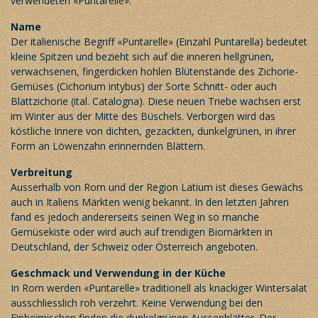
verwendeten «Puntarelle».
Name
Der italienische Begriff «Puntarelle» (Einzahl Puntarella) bedeutet
kleine Spitzen und bezieht sich auf die inneren hellgrünen,
verwachsenen, fingerdicken hohlen Blütenstände des Zichorie-
Gemüses (Cichorium intybus) der Sorte Schnitt- oder auch
Blattzichorie (ital. Catalogna). Diese neuen Triebe wachsen erst
im Winter aus der Mitte des Büschels. Verborgen wird das
köstliche Innere von dichten, gezackten, dunkelgrünen, in ihrer
Form an Löwenzahn erinnernden Blättern.
Verbreitung
Ausserhalb von Rom und der Region Latium ist dieses Gewächs
auch in Italiens Märkten wenig bekannt. In den letzten Jahren
fand es jedoch andererseits seinen Weg in so manche
Gemüsekiste oder wird auch auf trendigen Biomärkten in
Deutschland, der Schweiz oder Österreich angeboten.
Geschmack und Verwendung in der Küche
In Rom werden «Puntarelle» traditionell als knackiger Wintersalat
ausschliesslich roh verzehrt. Keine Verwendung bei den
Einheimischen finden die dunkelgrünen Aussenblätter. Der