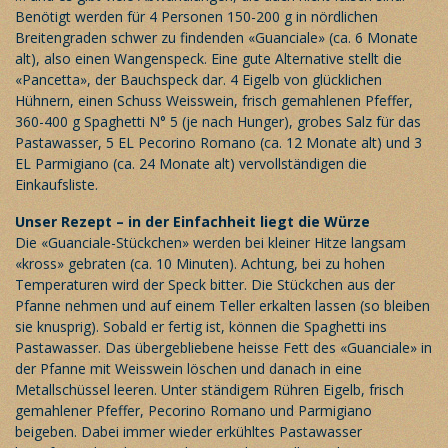
Benötigt werden für 4 Personen 150-200 g in nördlichen
Breitengraden schwer zu findenden «Guanciale» (ca. 6 Monate
alt), also einen Wangenspeck. Eine gute Alternative stellt die
«Pancetta», der Bauchspeck dar. 4 Eigelb von glücklichen
Hühnern, einen Schuss Weisswein, frisch gemahlenen Pfeffer,
360-400 g Spaghetti N° 5 (je nach Hunger), grobes Salz für das
Pastawasser, 5 EL Pecorino Romano (ca. 12 Monate alt) und 3
EL Parmigiano (ca. 24 Monate alt) vervollständigen die
Einkaufsliste.
Unser Rezept – in der Einfachheit liegt die Würze
Die «Guanciale-Stückchen» werden bei kleiner Hitze langsam
«kross» gebraten (ca. 10 Minuten). Achtung, bei zu hohen
Temperaturen wird der Speck bitter. Die Stückchen aus der
Pfanne nehmen und auf einem Teller erkalten lassen (so bleiben
sie knusprig). Sobald er fertig ist, können die Spaghetti ins
Pastawasser. Das übergebliebene heisse Fett des «Guanciale» in
der Pfanne mit Weisswein löschen und danach in eine
Metallschüssel leeren. Unter ständigem Rühren Eigelb, frisch
gemahlener Pfeffer, Pecorino Romano und Parmigiano
beigeben. Dabei immer wieder erkühltes Pastawasser