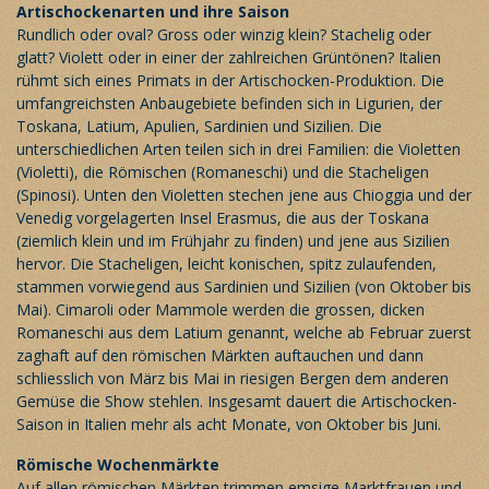
Artischockenarten und ihre Saison
Rundlich oder oval? Gross oder winzig klein? Stachelig oder
glatt? Violett oder in einer der zahlreichen Grüntönen? Italien
rühmt sich eines Primats in der Artischocken-Produktion. Die
umfangreichsten Anbaugebiete befinden sich in Ligurien, der
Toskana, Latium, Apulien, Sardinien und Sizilien. Die
unterschiedlichen Arten teilen sich in drei Familien: die Violetten
(Violetti), die Römischen (Romaneschi) und die Stacheligen
(Spinosi). Unten den Violetten stechen jene aus Chioggia und der
Venedig vorgelagerten Insel Erasmus, die aus der Toskana
(ziemlich klein und im Frühjahr zu finden) und jene aus Sizilien
hervor. Die Stacheligen, leicht konischen, spitz zulaufenden,
stammen vorwiegend aus Sardinien und Sizilien (von Oktober bis
Mai). Cimaroli oder Mammole werden die grossen, dicken
Romaneschi aus dem Latium genannt, welche ab Februar zuerst
zaghaft auf den römischen Märkten auftauchen und dann
schliesslich von März bis Mai in riesigen Bergen dem anderen
Gemüse die Show stehlen. Insgesamt dauert die Artischocken-
Saison in Italien mehr als acht Monate, von Oktober bis Juni.
Römische Wochenmärkte
Auf allen römischen Märkten trimmen emsige Marktfrauen und