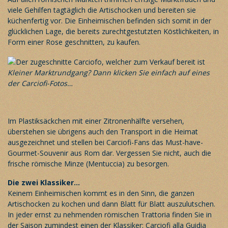
viele Gehilfen tagtäglich die Artischocken und bereiten sie
küchenfertig vor. Die Einheimischen befinden sich somit in der
glücklichen Lage, die bereits zurechtgestutzten Köstlichkeiten, in
Form einer Rose geschnitten, zu kaufen.
Kleiner Marktrundgang? Dann klicken Sie einfach auf eines
der Carciofi-Fotos…
Im Plastiksäckchen mit einer Zitronenhälfte versehen,
überstehen sie übrigens auch den Transport in die Heimat
ausgezeichnet und stellen bei Carciofi-Fans das Must-have-
Gourmet-Souvenir aus Rom dar. Vergessen Sie nicht, auch die
frische römische Minze (Mentuccia) zu besorgen.
Die zwei Klassiker…
Keinem Einheimischen kommt es in den Sinn, die ganzen
Artischocken zu kochen und dann Blatt für Blatt auszulutschen.
In jeder ernst zu nehmenden römischen Trattoria finden Sie in
der Saison zumindest einen der Klassiker: Carciofi alla Guidia