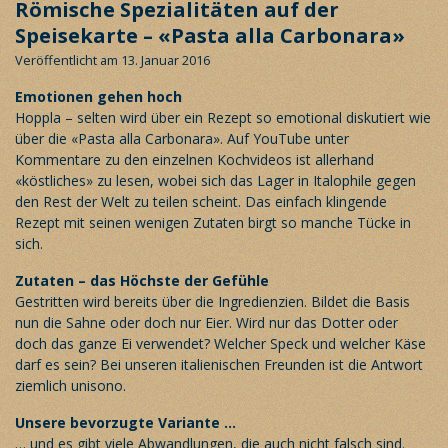
Römische Spezialitäten auf der
Speisekarte – «Pasta alla Carbonara»
Veröffentlicht am 13. Januar 2016
Emotionen gehen hoch
Hoppla – selten wird über ein Rezept so emotional diskutiert wie
über die «Pasta alla Carbonara». Auf YouTube unter
Kommentare zu den einzelnen Kochvideos ist allerhand
«köstliches» zu lesen, wobei sich das Lager in Italophile gegen
den Rest der Welt zu teilen scheint. Das einfach klingende
Rezept mit seinen wenigen Zutaten birgt so manche Tücke in
sich.
Zutaten – das Höchste der Gefühle
Gestritten wird bereits über die Ingredienzien. Bildet die Basis
nun die Sahne oder doch nur Eier. Wird nur das Dotter oder
doch das ganze Ei verwendet? Welcher Speck und welcher Käse
darf es sein? Bei unseren italienischen Freunden ist die Antwort
ziemlich unisono.
Unsere bevorzugte Variante …
… und es gibt viele Abwandlungen, die auch nicht falsch sind.