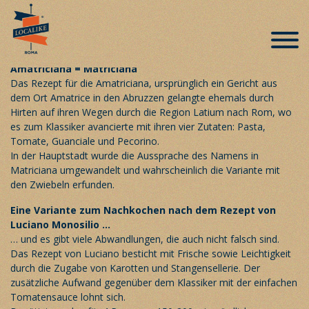
Römische Spezialitäten auf der
Speisekarte – «Amatriciana»
Veröffentlicht am 2. Februar 2019
Amatriciana = Matriciana
Das Rezept für die
Amatriciana
, ursprünglich ein Gericht aus
dem Ort Amatrice in den Abruzzen gelangte ehemals durch
Hirten auf ihren Wegen durch die Region Latium nach Rom, wo
es zum Klassiker avancierte mit ihren vier Zutaten: Pasta,
Tomate, Guanciale und Pecorino.
In der Hauptstadt wurde die Aussprache des Namens in
Matriciana umgewandelt und wahrscheinlich die Variante mit
den Zwiebeln erfunden.
Eine Variante zum Nachkochen nach dem Rezept von
Luciano Monosilio …
… und es gibt viele Abwandlungen, die auch nicht falsch sind.
Das Rezept von Luciano besticht mit Frische sowie Leichtigkeit
durch die Zugabe von Karotten und Stangensellerie. Der
zusätzliche Aufwand gegenüber dem Klassiker mit der einfachen
Tomatensauce lohnt sich.