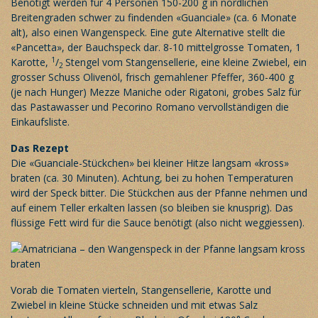
Benötigt werden für 4 Personen 150-200 g in nördlichen
Breitengraden schwer zu findenden «Guanciale» (ca. 6 Monate
alt), also einen Wangenspeck. Eine gute Alternative stellt die
«Pancetta», der Bauchspeck dar. 8-10 mittelgrosse Tomaten, 1
1
Karotte,
/
Stengel vom Stangensellerie, eine kleine Zwiebel, ein
2
grosser Schuss Olivenöl, frisch gemahlener Pfeffer, 360-400 g
(je nach Hunger) Mezze Maniche oder Rigatoni, grobes Salz für
das Pastawasser und Pecorino Romano vervollständigen die
Einkaufsliste.
Das Rezept
Die «Guanciale-Stückchen» bei kleiner Hitze langsam «kross»
braten (ca. 30 Minuten). Achtung, bei zu hohen Temperaturen
wird der Speck bitter. Die Stückchen aus der Pfanne nehmen und
auf einem Teller erkalten lassen (so bleiben sie knusprig). Das
flüssige Fett wird für die Sauce benötigt (also nicht weggiessen).
Vorab die Tomaten vierteln, Stangensellerie, Karotte und
Zwiebel in kleine Stücke schneiden und mit etwas Salz