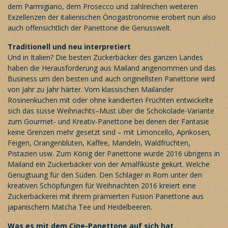
dem Parmigiano, dem Prosecco und zahlreichen weiteren
Exzellenzen der italienischen Önogastronomie erobert nun also
auch offensichtlich der Panettone die Genusswelt.
Traditionell und neu interpretiert
Und in Italien? Die besten Zuckerbäcker des ganzen Landes
haben die Herausforderung aus Mailand angenommen und das
Business um den besten und auch originellsten Panettone wird
von Jahr zu Jahr härter. Vom klassischen Mailänder
Rosinenkuchen mit oder ohne kandierten Früchten entwickelte
sich das süsse Weihnachts–Must über die Schokolade-Variante
zum Gourmet- und Kreativ-Panettone bei denen der Fantasie
keine Grenzen mehr gesetzt sind – mit Limoncello, Aprikosen,
Feigen, Orangenblüten, Kaffee, Mandeln, Waldfrüchten,
Pistazien usw. Zum König der Panettone wurde 2016 übrigens in
Mailand ein Zuckerbäcker von der Amalfiküste gekürt. Welche
Genugtuung für den Süden. Den Schlager in Rom unter den
kreativen Schöpfungen für Weihnachten 2016 kreiert eine
Zuckerbäckerei mit ihrem prämierten Fusion Panettone aus
japanischem Matcha Tee und Heidelbeeren.
Was es mit dem Cine-Panettone auf sich hat