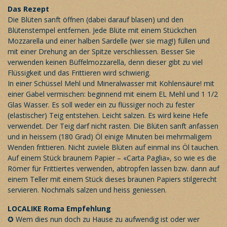
Das Rezept
Die Blüten sanft öffnen (dabei darauf blasen) und den
Blütenstempel entfernen. Jede Blüte mit einem Stückchen
Mozzarella und einer halben Sardelle (wer sie mag!) füllen und
mit einer Drehung an der Spitze verschliessen. Besser Sie
verwenden keinen Büffelmozzarella, denn dieser gibt zu viel
Flüssigkeit und das Frittieren wird schwierig.
In einer Schüssel Mehl und Mineralwasser mit Kohlensäure! mit
einer Gabel vermischen: beginnend mit einem EL Mehl und 1 1/2
Glas Wasser. Es soll weder ein zu flüssiger noch zu fester
(elastischer) Teig entstehen. Leicht salzen. Es wird keine Hefe
verwendet. Der Teig darf nicht rasten. Die Blüten sanft anfassen
und in heissem (180 Grad) Öl einige Minuten bei mehrmaligem
Wenden frittieren. Nicht zuviele Blüten auf einmal ins Öl tauchen.
Auf einem Stück braunem Papier – «Carta Paglia», so wie es die
Römer für Frittiertes verwenden, abtropfen lassen bzw. dann auf
einem Teller mit einem Stück dieses braunen Papiers stilgerecht
servieren. Nochmals salzen und heiss geniessen.
LOCALIKE Roma
Empfehlung
✪ Wem dies nun doch zu Hause zu aufwendig ist oder wer