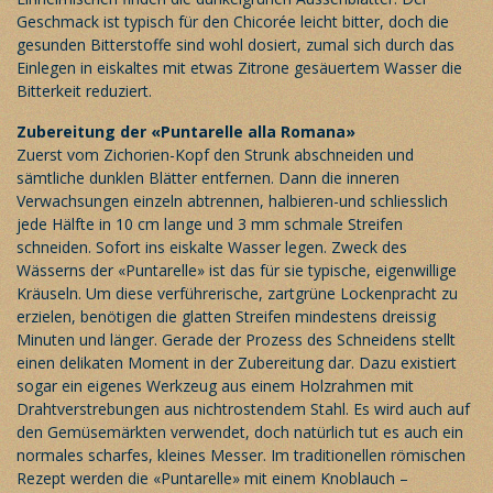
Geschmack ist typisch für den Chicorée leicht bitter, doch die
gesunden Bitterstoffe sind wohl dosiert, zumal sich durch das
Einlegen in eiskaltes mit etwas Zitrone gesäuertem Wasser die
Bitterkeit reduziert.
Zubereitung der «Puntarelle alla Romana»
Zuerst vom Zichorien-Kopf den Strunk abschneiden und
sämtliche dunklen Blätter entfernen. Dann die inneren
Verwachsungen einzeln abtrennen, halbieren-und schliesslich
jede Hälfte in 10 cm lange und 3 mm schmale Streifen
schneiden. Sofort ins eiskalte Wasser legen. Zweck des
Wässerns der «Puntarelle» ist das für sie typische, eigenwillige
Kräuseln. Um diese verführerische, zartgrüne Lockenpracht zu
erzielen, benötigen die glatten Streifen mindestens dreissig
Minuten und länger. Gerade der Prozess des Schneidens stellt
einen delikaten Moment in der Zubereitung dar. Dazu existiert
sogar ein eigenes Werkzeug aus einem Holzrahmen mit
Drahtverstrebungen aus nichtrostendem Stahl. Es wird auch auf
den Gemüsemärkten verwendet, doch natürlich tut es auch ein
normales scharfes, kleines Messer. Im traditionellen römischen
Rezept werden die «Puntarelle» mit einem Knoblauch –