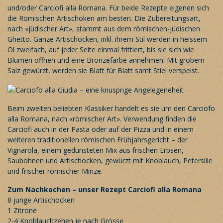
und/oder Carciofi alla Romana. Für beide Rezepte eigenen sich
die Römischen Artischoken am besten. Die Zubereitungsart,
nach «jüdischer Art», stammt aus dem römischen-jüdischen
Ghetto. Ganze Artischocken, inkl. ihrem Stil werden in heissem
Öl zweifach, auf jeder Seite einmal frittiert, bis sie sich wie
Blumen öffnen und eine Bronzefarbe annehmen. Mit grobem
Salz gewürzt, werden sie Blatt für Blatt samt Stiel verspeist.
Beim zweiten beliebten Klassiker handelt es sie um den Carciofo
alla Romana, nach «römischer Art». Verwendung finden die
Carciofi auch in der Pasta oder auf der Pizza und in einem
weiteren traditionellen römischen Frühjahrsgericht – der
Vignarola, einem gedünsteten Mix aus frischen Erbsen,
Saubohnen und Artischocken, gewürzt mit Knoblauch, Petersilie
und frischer römischer Minze.
Zum Nachkochen – unser Rezept Carciofi alla Romana
8 junge Artischocken
1 Zitrone
2-4 Knoblauchzehen je nach Grösse