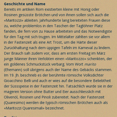
Geschichte und Name
Bereits im antiken Rom existierten kleine mit Honig oder
Rosinen gesüsste Brötchen und von ihnen sollen sich auch die
«Maritozzi» ableiten. Jahrhunderte lang bereiteten Frauen diese
zu, welche problemlos in den Taschen der Taglöhner Platz
fanden, die fern von zu Hause arbeiteten und das Notwendigste
für den Tag mit sich trugen. Im Mittelalter zählten sie vor allem
in der Fastenzeit als eine Art Trost, um die Härte dieser
Zurückhaltung nach dem üppigen Tafeln im Karneval zu lindern.
Der Brauch sah zudem vor, dass am ersten Freitag im März
junge Männer ihren Verlobten einen «Maritozzo» schenkten, der
ein goldenes Schmuckstück verbarg. Vom Wort
marito
(Ehemann) soll übrigens auch der Name des Gebäcks stammen.
Im 19. Jh. beschrieb es der berühmte römische Volksdichter
Gioacchino Belli und auch er wies auf die besondere Beliebtheit
der Süssspeise in der Fastenzeit hin. Tatsächlich wurde sie in der
mageren Version ohne Butter und Eier ausschliesslich mit
Olivenöl, Rosinen und Pinoli zubereitet. Nach der Fastenzeit
(Quaresimo) werden die typisch römischen Brötchen auch als
«Maritozzi Quaresimali» bezeichnet.