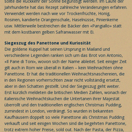
sollte die Rückkehr der Sonne begünstigt werden. Im Laufe der
Jahrhunderte hat das Rezept zahlreiche Veränderungen erfahren.
Verwendet werden nach wie vor Trockenfrüchte, Honig,
Rosinen, kandierte Orangenschale, Haselnüsse, Pinienkerne
usw. Mittlerweile bestreichen die Bäcker den «Pangiallo» statt
mit dem kostbaren gelben Safranwasser mit Ei.
Siegeszug des Panettone und Kuriosität
Die goldene Kuppel hat seinen Ursprung in Mailand und
verschiedene Legenden ranken sich um das Brot von Antonio,
«Il Pane di Toni», wovon sich der Name ableitet. Seit einiger Zeit
gilt auch in Rom wie überall in Italien – kein Weihnachten ohne
Panettone. Er hat die traditionellen Weihnachtsnaschereien, die
in den Regionen vorherrschten zwar nicht vollständig ersetzt,
aber in den Schatten gestellt. Und der Siegeszug geht weiter.
Erst kürzlich meldeten die britischen Medien Zahlen, wonach der
italienische Weihnachtskuchen die Untertanen ihrer Majestät
überrollt und den traditionellen englischen Christmas Pudding,
zumindest in London, verdrängt. So wurden in bekannten
Kaufhäusern doppelt so viele Panettone als Christmas Pudding
verkauft und seit einigen Wochen sind die begehrten Panettone,
trotz extrem hoher Preise, sold out. Nach der Pasta, der Pizza,