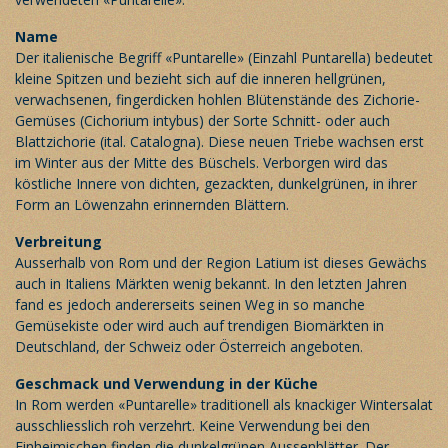
Name
Der italienische Begriff «Puntarelle» (Einzahl Puntarella) bedeutet
kleine Spitzen und bezieht sich auf die inneren hellgrünen,
verwachsenen, fingerdicken hohlen Blütenstände des Zichorie-
Gemüses (Cichorium intybus) der Sorte Schnitt- oder auch
Blattzichorie (ital. Catalogna). Diese neuen Triebe wachsen erst
im Winter aus der Mitte des Büschels. Verborgen wird das
köstliche Innere von dichten, gezackten, dunkelgrünen, in ihrer
Form an Löwenzahn erinnernden Blättern.
Verbreitung
Ausserhalb von Rom und der Region Latium ist dieses Gewächs
auch in Italiens Märkten wenig bekannt. In den letzten Jahren
fand es jedoch andererseits seinen Weg in so manche
Gemüsekiste oder wird auch auf trendigen Biomärkten in
Deutschland, der Schweiz oder Österreich angeboten.
Geschmack und Verwendung in der Küche
In Rom werden «Puntarelle» traditionell als knackiger Wintersalat
ausschliesslich roh verzehrt. Keine Verwendung bei den
Einheimischen finden die dunkelgrünen Aussenblätter. Der