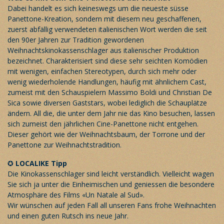
Dabei handelt es sich keineswegs um die neueste süsse
Panettone-Kreation, sondern mit diesem neu geschaffenen,
zuerst abfällig verwendeten italienischen Wort werden die seit
den 90er Jahren zur Tradition gewordenen
Weihnachtskinokassenschlager aus italienischer Produktion
bezeichnet. Charakterisiert sind diese sehr seichten Komödien
mit wenigen, einfachen Stereotypen, durch sich mehr oder
wenig wiederholende Handlungen, häufig mit ähnlichem Cast,
zumeist mit den Schauspielern Massimo Boldi und Christian De
Sica sowie diversen Gaststars, wobei lediglich die Schauplätze
ändern. All die, die unter dem Jahr nie das Kino besuchen, lassen
sich zumeist den jährlichen Cine-Panettone nicht entgehen.
Dieser gehört wie der Weihnachtsbaum, der Torrone und der
Panettone zur Weihnachtstradition.
✪
LOCALIKE Tipp
Die Kinokassenschlager sind leicht verständlich. Vielleicht wagen
Sie sich ja unter die Einheimischen und geniessen die besondere
Atmosphäre des Films «Un Natale al Sud».
Wir wünschen auf jeden Fall all unseren Fans frohe Weihnachten
und einen guten Rutsch ins neue Jahr.