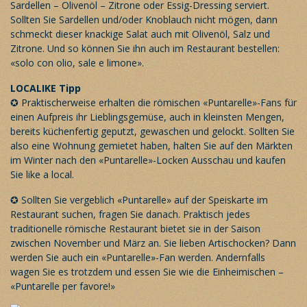
Sardellen – Olivenöl – Zitrone oder Essig-Dressing serviert.
Sollten Sie Sardellen und/oder Knoblauch nicht mögen, dann
schmeckt dieser knackige Salat auch mit Olivenöl, Salz und
Zitrone. Und so können Sie ihn auch im Restaurant bestellen:
«solo con olio, sale e limone».
LOCALIKE Tipp
✪ Praktischerweise erhalten die römischen «Puntarelle»-Fans für
einen Aufpreis ihr Lieblingsgemüse, auch in kleinsten Mengen,
bereits küchenfertig geputzt, gewaschen und gelockt. Sollten Sie
also eine Wohnung gemietet haben, halten Sie auf den Märkten
im Winter nach den «Puntarelle»-Locken Ausschau und kaufen
Sie like a local.
✪ Sollten Sie vergeblich «Puntarelle» auf der Speiskarte im
Restaurant suchen, fragen Sie danach. Praktisch jedes
traditionelle römische Restaurant bietet sie in der Saison
zwischen November und März an. Sie lieben Artischocken? Dann
werden Sie auch ein «Puntarelle»-Fan werden. Andernfalls
wagen Sie es trotzdem und essen Sie wie die Einheimischen –
«Puntarelle per favore!»