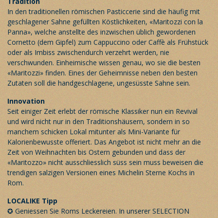
Tradition
In den traditionellen römischen Pasticcerie sind die häufig mit
geschlagener Sahne gefüllten Köstlichkeiten, «Maritozzi con la
Panna», welche anstellte des inzwischen üblich gewordenen
Cornetto (dem Gipfel) zum Cappuccino oder Caffè als Frühstück
oder als Imbiss zwischendurch verzehrt werden, nie
verschwunden. Einheimische wissen genau, wo sie die besten
«Maritozzi» finden. Eines der Geheimnisse neben den besten
Zutaten soll die handgeschlagene, ungesüsste Sahne sein.
Innovation
Seit einiger Zeit erlebt der römische Klassiker nun ein Revival
und wird nicht nur in den Traditionshäusern, sondern in so
manchem schicken Lokal mitunter als Mini-Variante für
Kalorienbewusste offeriert. Das Angebot ist nicht mehr an die
Zeit von Weihnachten bis Ostern gebunden und dass der
«Maritozzo» nicht ausschliesslich süss sein muss beweisen die
trendigen salzigen Versionen eines Michelin Sterne Kochs in
Rom.
LOCALIKE Tipp
✪ Geniessen Sie Roms Leckereien. In unserer
SELECTION