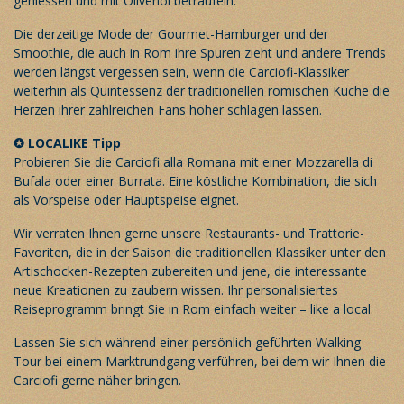
geniessen und mit Olivenöl beträufeln.
Die derzeitige Mode der Gourmet-Hamburger und der
Smoothie, die auch in Rom ihre Spuren zieht und andere Trends
werden längst vergessen sein, wenn die Carciofi-Klassiker
weiterhin als Quintessenz der traditionellen römischen Küche die
Herzen ihrer zahlreichen Fans höher schlagen lassen.
✪
LOCALIKE Tipp
Probieren Sie die Carciofi alla Romana mit einer Mozzarella di
Bufala oder einer Burrata. Eine köstliche Kombination, die sich
als Vorspeise oder Hauptspeise eignet.
Wir verraten Ihnen gerne unsere Restaurants- und Trattorie-
Favoriten, die in der Saison die traditionellen Klassiker unter den
Artischocken-Rezepten zubereiten und jene, die interessante
neue Kreationen zu zaubern wissen. Ihr
personalisiertes
Reiseprogramm
bringt Sie in Rom einfach weiter – like a local.
Lassen Sie sich während einer persönlich geführten Walking-
Tour bei einem
Marktrundgang
verführen, bei dem wir Ihnen die
Carciofi gerne näher bringen.