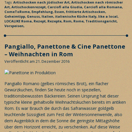
Tags:
Artischocken nach jüdischer Art,
Artischocken nach römischer
Art,
Artischockenrezept,
Carciofi alla Giudia,
Carciofi alla Romana,
ComeToRome,
Empfehlung,
Essen,
frittierte Artischocken,
Geheimtipp,
Genuss,
Italien,
italienische Küche
Italy,
like a local,
LOCALIKE Roma,
Rezept,
Rezepte,
Rom,
Rome,
Traditionsgericht,
Vorspeisen,
Pangiallo, Panettone & Cine Panettone
– Weihnachten in Rom
Veröffentlicht am 21. Dezember 2016
Pangiallo Romano (gelbes römisches Brot), ein flacher
Gewürzkuchen, finden Sie heute noch in speziellen,
traditionsbewussten Bäckereien. Seinen Ursprung hat dieser
typische kleine gehaltvolle Weihnachtskuchen bereits im antiken
Rom. Es war Brauch die durch das Safranwasser goldgelb
leuchtende Süssigkeit zum Fest der Wintersonnenwende, also
dem Augenblick in dem die Sonne die geringste Mittagshöhe
über dem Horizont erreicht, zu verschenken. Auf diese Weise