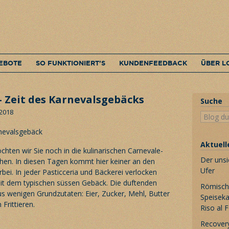
EBOTE
SO FUNKTIONIERT’S
KUNDENFEEDBACK
ÜBER L
– Zeit des Karnevalsgebäcks
Suche
 2018
Aktuell
hten wir Sie noch in die kulinarischen Carnevale-
Der unsi
en. In diesen Tagen kommt hier keiner an den
Ufer
ei. In jeder Pasticceria und Bäckerei verlocken
it dem typischen süssen Gebäck. Die duftenden
Römische
us wenigen Grundzutaten: Eier, Zucker, Mehl, Butter
Speiseka
Frittieren.
Riso al 
Recovery