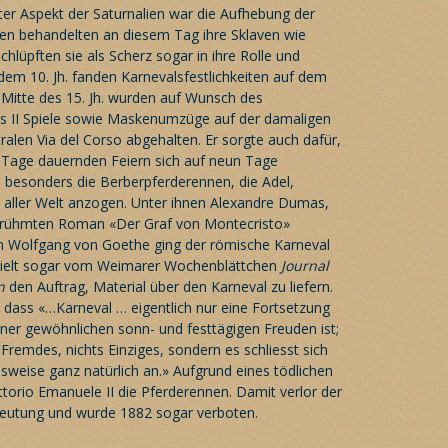
ter Aspekt der Saturnalien war die Aufhebung der
en behandelten an diesem Tag ihre Sklaven wie
schlüpften sie als Scherz sogar in ihre Rolle und
dem 10. Jh. fanden Karnevalsfestlichkeiten auf dem
 Mitte des 15. Jh. wurden auf Wunsch des
ls II Spiele sowie Maskenumzüge auf der damaligen
ralen Via del Corso abgehalten. Er sorgte auch dafür,
i Tage dauernden Feiern sich auf neun Tage
 besonders die Berberpferderennen, die Adel,
 aller Welt anzogen. Unter ihnen Alexandre Dumas,
berühmten Roman «Der Graf von Montecristo»
nn Wolfgang von Goethe ging der römische Karneval
erhielt sogar vom Weimarer Wochenblättchen
Journal
en
den Auftrag, Material über den Karneval zu liefern.
, dass «…Karneval … eigentlich nur eine Fortsetzung
ener gewöhnlichen sonn- und festtägigen Freuden ist;
 Fremdes, nichts Einziges, sondern es schliesst sich
sweise ganz natürlich an.» Aufgrund eines tödlichen
ttorio Emanuele II die Pferderennen. Damit verlor der
eutung und wurde 1882 sogar verboten.