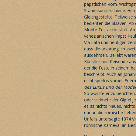
päpstlichen Rom. Wichtigs
Standesunterschiede. Herr
Gleichgestellte. Teilweise 
bedienten die Sklaven. Ab 
Monte Testaccio statt. Ab
venezianischen Papst Pau
Via Lata und heutigen zent
dass die ursprünglich zwe
ausdehnten. Beliebt waren
Künstler und Reisende aus
der die Feste in seinem 
beschreibt. Auch an Joha
nicht spurlos vorbei. Er 
des Luxus und der Mod
So wusste er zu berichten
oder vielmehr der Gipfel j
es ist nichts Neues, nichts
nur an die römische Leben
Unfalls untersagte 1874 Vi
römische Karneval an Bed