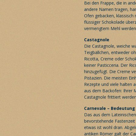
Bei den Frappe, die in and
andere Namen tragen, hande
Ofen gebacken, klassisch 
flüssiger Schokolade über
vermengtem Mehl werden i
Castagnole
Die Castagnole, weiche wa
Teigbällchen, entweder ohne
Ricotta, Creme oder Schok
keiner Pasticceria. Der Ri
hinzugefügt. Die Creme v
Pistazien. Die meisten Ein
Rezepte und viele halten 
aus dem Backofen: Ihrer 
Castagnole frittiert werden
Carnevale – Bedeutung
Das aus dem Lateinischen ca
bevorstehende Fastenzeit 
etwas ist wohl dran. Abgele
antiken Römer galt der Ca