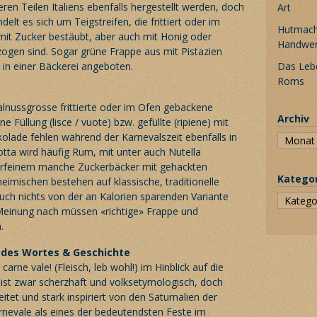
eren Teilen Italiens ebenfalls hergestellt werden, doch
Art
lt es sich um Teigstreifen, die frittiert oder im
Hutmache
mit Zucker bestäubt, aber auch mit Honig oder
Handwe
zogen sind. Sogar grüne Frappe aus mit Pistazien
n einer Bäckerei angeboten.
Das Leb
Roms
lnussgrosse frittierte oder im Ofen gebackene
Archiv
 Füllung (lisce / vuote) bzw. gefüllte (ripiene) mit
olade fehlen während der Karnevalszeit ebenfalls in
cotta wird häufig Rum, mit unter auch Nutella
erfeinern manche Zuckerbäcker mit gehackten
Katego
heimischen bestehen auf klassische, traditionelle
auch nichts von der an Kalorien sparenden Variante
Meinung nach müssen «richtige» Frappe und
.
 des Wortes & Geschichte
rne vale! (Fleisch, leb wohl!) im Hinblick auf die
ist zwar scherzhaft und volksetymologisch, doch
itet und stark inspiriert von den Saturnalien der
rnevale als eines der bedeutendsten Feste im