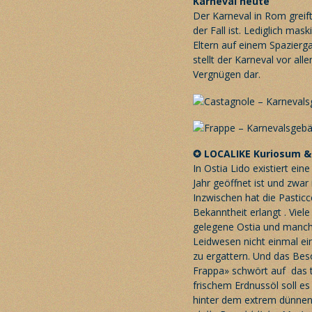
Karneval heute
Der Karneval in Rom greift 
der Fall ist. Lediglich ma
Eltern auf einem Spazierg
stellt der Karneval vor al
Vergnügen dar.
✪
LOCALIKE
Kuriosum &
In Ostia Lido existiert ei
Jahr geöffnet ist und zwa
Inzwischen hat die Pastic
Bekanntheit erlangt . Vie
gelegene Ostia und manch
Leidwesen nicht einmal ein
zu ergattern. Und das Bes
Frappa» schwört auf das tr
frischem Erdnussöl soll e
hinter dem extrem dünnen