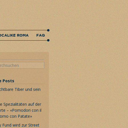
OCALIKE ROMA
FAQ
e Posts
chtbare Tiber und sein
 Spezialitäten auf der
rte – «Pomodori con il
Forno con Patate»
 Fund wird zur Street