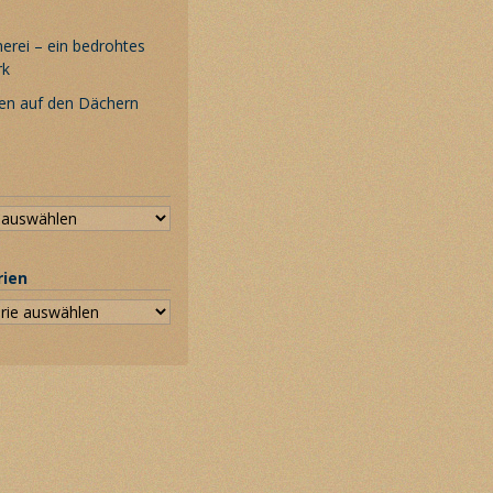
rei – ein bedrohtes
rk
en auf den Dächern
rien