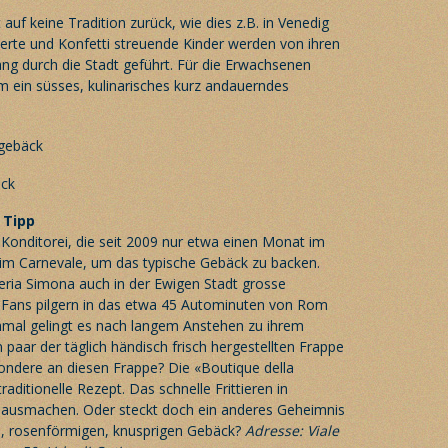
auf keine Tradition zurück, wie dies z.B. in Venedig
skierte und Konfetti streuende Kinder werden von ihren
ang durch die Stadt geführt. Für die Erwachsenen
lem ein süsses, kulinarisches kurz andauerndes
 Tipp
ne Konditorei, die seit 2009 nur etwa einen Monat im
r im Carnevale, um das typische Gebäck zu backen.
ceria Simona auch in der Ewigen Stadt grosse
le Fans pilgern in das etwa 45 Autominuten von Rom
mal gelingt es nach langem Anstehen zu ihrem
 paar der täglich händisch frisch hergestellten Frappe
ondere an diesen Frappe? Die «Boutique della
aditionelle Rezept. Das schnelle Frittieren in
s ausmachen. Oder steckt doch ein anderes Geheimnis
, rosenförmigen, knusprigen Gebäck?
Adresse: Viale