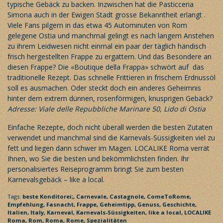
typische Gebäck zu backen. Inzwischen hat die Pasticceria
Simona auch in der Ewigen Stadt grosse Bekanntheit erlangt .
Viele Fans pilgern in das etwa 45 Autominuten von Rom
gelegene Ostia und manchmal gelingt es nach langem Anstehen
zu ihrem Leidwesen nicht einmal ein paar der täglich händisch
frisch hergestellten Frappe zu ergattern. Und das Besondere an
diesen Frappe? Die «Boutique della Frappa» schwört auf das
traditionelle Rezept. Das schnelle Frittieren in frischem Erdnussöl
soll es ausmachen. Oder steckt doch ein anderes Geheimnis
hinter dem extrem dünnen, rosenförmigen, knusprigen Gebäck?
Adresse: Viale delle Repubbliche Marinare 50, Lido di Ostia
Einfache Rezepte, doch nicht überall werden die besten Zutaten
verwendet und manchmal sind die Karnevals-Süssigkeiten viel zu
fett und liegen dann schwer im Magen.
LOCALIKE Roma
verrät
Ihnen, wo Sie die besten und bekömmlichsten finden. Ihr
personalisiertes Reiseprogramm
bringt Sie zum besten
Karnevalsgebäck – like a local.
Tags:
beste Konditorei;,
Carnevale,
Castagnole,
ComeToRome,
Empfehlung,
Fasnacht,
Frappe,
Geheimtipp,
Genuss,
Geschichte,
Italien,
Italy,
Karneval,
Karnevals-Süssigkeiten,
like a local,
LOCALIKE
Roma,
Rom,
Roma,
Rome,
Spezialitäten