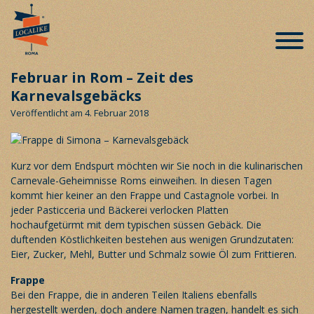
Februar in Rom – Zeit des
Karnevalsgebäcks
Veröffentlicht am 4. Februar 2018
Kurz vor dem Endspurt möchten wir Sie noch in die kulinarischen
Carnevale-Geheimnisse Roms einweihen. In diesen Tagen
kommt hier keiner an den Frappe und Castagnole vorbei. In
jeder Pasticceria und Bäckerei verlocken Platten
hochaufgetürmt mit dem typischen süssen Gebäck. Die
duftenden Köstlichkeiten bestehen aus wenigen Grundzutaten:
Eier, Zucker, Mehl, Butter und Schmalz sowie Öl zum Frittieren.
Frappe
Bei den Frappe, die in anderen Teilen Italiens ebenfalls
hergestellt werden, doch andere Namen tragen, handelt es sich