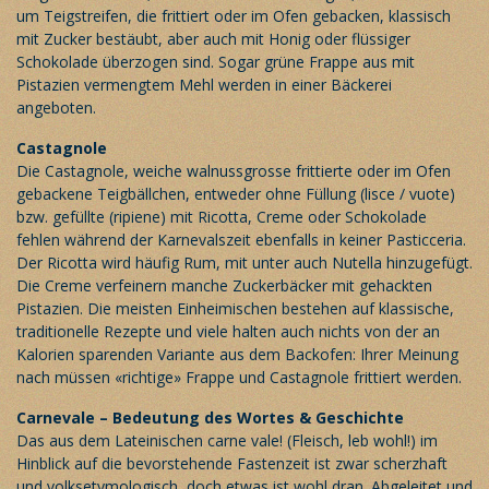
um Teigstreifen, die frittiert oder im Ofen gebacken, klassisch
mit Zucker bestäubt, aber auch mit Honig oder flüssiger
Schokolade überzogen sind. Sogar grüne Frappe aus mit
Pistazien vermengtem Mehl werden in einer Bäckerei
angeboten.
Castagnole
Die Castagnole, weiche walnussgrosse frittierte oder im Ofen
gebackene Teigbällchen, entweder ohne Füllung (lisce / vuote)
bzw. gefüllte (ripiene) mit Ricotta, Creme oder Schokolade
fehlen während der Karnevalszeit ebenfalls in keiner Pasticceria.
Der Ricotta wird häufig Rum, mit unter auch Nutella hinzugefügt.
Die Creme verfeinern manche Zuckerbäcker mit gehackten
Pistazien. Die meisten Einheimischen bestehen auf klassische,
traditionelle Rezepte und viele halten auch nichts von der an
Kalorien sparenden Variante aus dem Backofen: Ihrer Meinung
nach müssen «richtige» Frappe und Castagnole frittiert werden.
Carnevale – Bedeutung des Wortes & Geschichte
Das aus dem Lateinischen carne vale! (Fleisch, leb wohl!) im
Hinblick auf die bevorstehende Fastenzeit ist zwar scherzhaft
und volksetymologisch, doch etwas ist wohl dran. Abgeleitet und