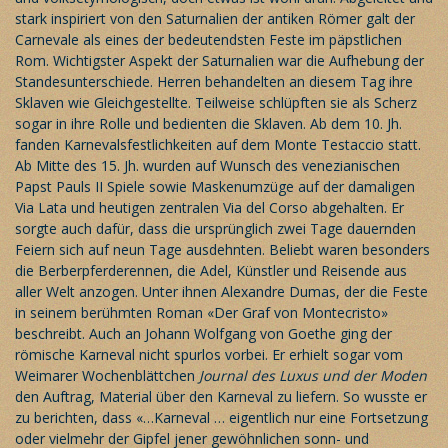
stark inspiriert von den Saturnalien der antiken Römer galt der
Carnevale als eines der bedeutendsten Feste im päpstlichen
Rom. Wichtigster Aspekt der Saturnalien war die Aufhebung der
Standesunterschiede. Herren behandelten an diesem Tag ihre
Sklaven wie Gleichgestellte. Teilweise schlüpften sie als Scherz
sogar in ihre Rolle und bedienten die Sklaven. Ab dem 10. Jh.
fanden Karnevalsfestlichkeiten auf dem Monte Testaccio statt.
Ab Mitte des 15. Jh. wurden auf Wunsch des venezianischen
Papst Pauls II Spiele sowie Maskenumzüge auf der damaligen
Via Lata und heutigen zentralen Via del Corso abgehalten. Er
sorgte auch dafür, dass die ursprünglich zwei Tage dauernden
Feiern sich auf neun Tage ausdehnten. Beliebt waren besonders
die Berberpferderennen, die Adel, Künstler und Reisende aus
aller Welt anzogen. Unter ihnen Alexandre Dumas, der die Feste
in seinem berühmten Roman «Der Graf von Montecristo»
beschreibt. Auch an Johann Wolfgang von Goethe ging der
römische Karneval nicht spurlos vorbei. Er erhielt sogar vom
Weimarer Wochenblättchen
Journal des Luxus und der Moden
den Auftrag, Material über den Karneval zu liefern. So wusste er
zu berichten, dass «…Karneval … eigentlich nur eine Fortsetzung
oder vielmehr der Gipfel jener gewöhnlichen sonn- und