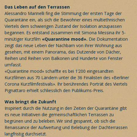
Das Leben auf den Terrassen
Alessandro Marinelli fing die Stimmung der ersten Tage der
Quarantäne ein, als sich die Bewohner eines multiethnischen
Viertels dem schwierigen Zustand der Isolation anzupassen
begannen. Es entstand zusammen mit Simona Messina ihr 5-
minütiger Kurzfilm
«Quarantine mood».
Die Dokumentation
zeigt das neue Leben der Nachbarn von ihrer Wohnung aus
gesehen, mit einem Panorama, das Dutzende von Dächer,
Reihen und Reihen von Balkonen und Hunderte von Fenster
umfasst.
«Quarantine mood» schaffte es bei 1’200 eingesandten
Kurzfilmen aus 70 Ländern unter die 36 Finalisten des «Berliner
Corona Kurzfilmfestivals». Ihr berührendes Porträt des Viertels
Pignattaro erhielt schliesslich den Publikums-Preis.
Was bringt die Zukunft
Inspiriert durch die Nutzung in den Zeiten der Quarantäne gibt
es neue Initiativen die gemeinschaftlichen Terrassen zu
begrünen und zu beleben. Wir sind gespannt, ob sich die
Renaissance der Aufwertung und Belebung der Dachterrassen
langfristig durchsetzt.