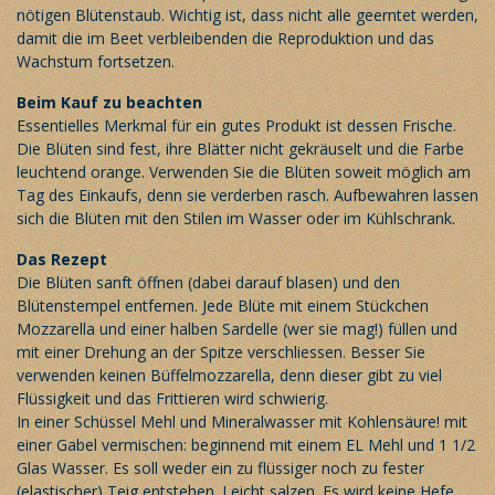
nötigen Blütenstaub. Wichtig ist, dass nicht alle geerntet werden,
damit die im Beet verbleibenden die Reproduktion und das
Wachstum fortsetzen.
Beim Kauf zu beachten
Essentielles Merkmal für ein gutes Produkt ist dessen Frische.
Die Blüten sind fest, ihre Blätter nicht gekräuselt und die Farbe
leuchtend orange. Verwenden Sie die Blüten soweit möglich am
Tag des Einkaufs, denn sie verderben rasch. Aufbewahren lassen
sich die Blüten mit den Stilen im Wasser oder im Kühlschrank.
Das Rezept
Die Blüten sanft öffnen (dabei darauf blasen) und den
Blütenstempel entfernen. Jede Blüte mit einem Stückchen
Mozzarella und einer halben Sardelle (wer sie mag!) füllen und
mit einer Drehung an der Spitze verschliessen. Besser Sie
verwenden keinen Büffelmozzarella, denn dieser gibt zu viel
Flüssigkeit und das Frittieren wird schwierig.
In einer Schüssel Mehl und Mineralwasser mit Kohlensäure! mit
einer Gabel vermischen: beginnend mit einem EL Mehl und 1 1/2
Glas Wasser. Es soll weder ein zu flüssiger noch zu fester
(elastischer) Teig entstehen. Leicht salzen. Es wird keine Hefe