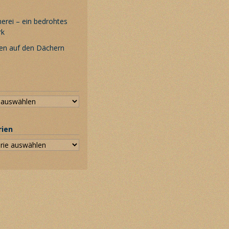
rei – ein bedrohtes
rk
en auf den Dächern
rien