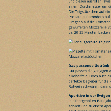
und diesen ausrollen (zwis
einem Durchmesser um die
Die Teigstückchen auf ein 
Passata di Pomodoro auf d
Oregano auf die Tomatens
gewürfelten Mozzarella-St
ca. 20-25 Minuten backen (
Das passende Getränk
Gut passen die gängigen Ap
alkoholfreie. Doch auch ei
perfekte Begleiter für die 
Rotwein schwören, dann un
Aperitivo in der Ewigen 
In althergeholten Bars gib
serviert und zu einem Ape