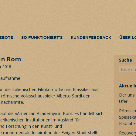
EBOTE
SO FUNKTIONIERT’S
KUNDENFEEDBACK
ÜBER L
 in Rom
Suche
r 2018
Aktuell
on der italienischen Filmkomödie und Klassiker aus
Der unsi
 römische Volksschauspieler Alberto Sordi den
Ufer
l nachahmte.
Römische
 auf die «American Academy» in Rom. Es handelt sich
Speiseka
rikanischen Institutionen im Ausland für
Riso al 
nd Forschung in den Kunst- und
e monumentale Inspiration der Ewigen Stadt stellt
Recovery