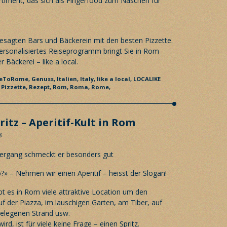
rtiment, das sich als Fingerfood zum Naschen für
gesagten Bars und Bäckerein mit den besten Pizzette.
ersonalisiertes Reiseprogramm
bringt Sie in Rom
 Bäckerei – like a local.
eToRome,
Genuss,
Italien,
Italy,
like a local,
LOCALIKE
,
Pizzette,
Rezept,
Rom,
Roma,
Rome,
ritz – Aperitif-Kult in Rom
8
?» – Nehmen wir einen Aperitif – heisst der Slogan!
bt es in Rom viele attraktive Location um den
auf der Piazza, im lauschigen Garten, am Tiber, auf
elegenen Strand usw.
d, ist für viele keine Frage – einen Spritz.