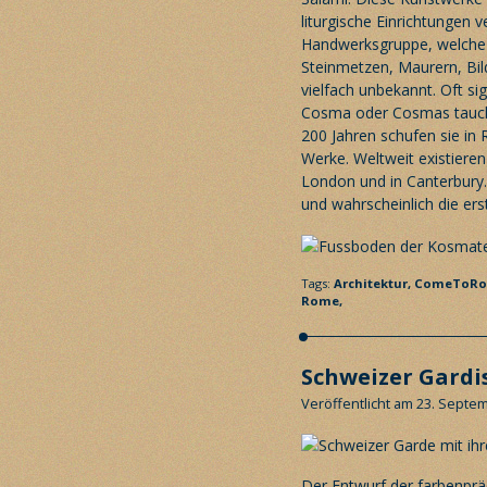
liturgische Einrichtungen 
Handwerksgruppe, welche ü
Steinmetzen, Maurern, Bil
vielfach unbekannt. Oft s
Cosma oder Cosmas taucht 
200 Jahren schufen sie in
Werke. Weltweit existiere
London und in Canterbury. 
und wahrscheinlich die erst
Tags:
Architektur,
ComeToRo
Rome,
Schweizer Gardi
Veröffentlicht am 23. Septe
Der Entwurf der farbenprä