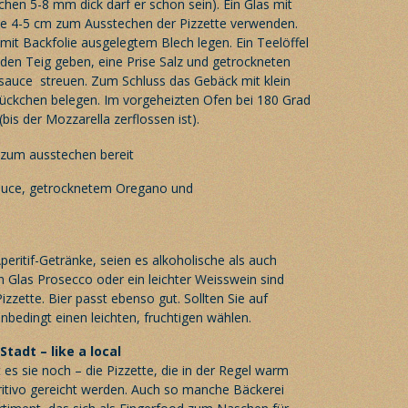
chen 5-8 mm dick darf er schon sein). Ein Glas mit
 4-5 cm zum Ausstechen der Pizzette verwenden.
mit Backfolie ausgelegtem Blech legen. Ein Teelöffel
en Teig geben, eine Prise Salz und getrockneten
auce streuen. Zum Schluss das Gebäck mit klein
ückchen belegen. Im vorgeheizten Ofen bei 180 Grad
bis der Mozzarella zerflossen ist).
eritif-Getränke, seien es alkoholische als auch
n Glas Prosecco oder ein leichter Weisswein sind
Pizzette. Bier passt ebenso gut. Sollten Sie auf
bedingt einen leichten, fruchtigen wählen.
Stadt – like a local
t es sie noch – die Pizzette, die in der Regel warm
ritivo gereicht werden. Auch so manche Bäckerei