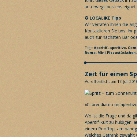
führt dieses Gebäck im So
unterwegs bestens eignet.
✪
LOCALIKE Tipp
Wir verraten Ihnen die an
Kontaktieren Sie uns. Ihr
p
auch zur nächsten Bar oder
Tags:
Aperitif,
aperitivo,
Com
Roma,
Mini-Pizzastückchen
Zeit für einen Sp
Veröffentlicht am 17. Juli 201
«Ci prendiamo un aperitivo
Wo ist die Frage und da gi
Aperitif-Kult zu huldigen: 
einem Rooftop, am naheg
Welches Getränk gewählt wir