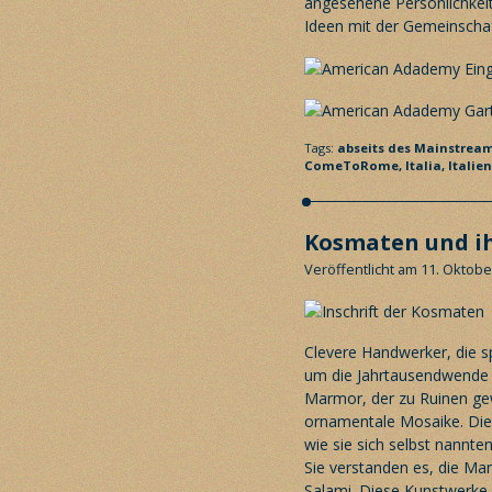
angesehene Persönlichkeite
Ideen mit der Gemeinschaf
Tags:
abseits des Mainstrea
ComeToRome,
Italia,
Italie
Kosmaten und ih
Veröffentlicht am 11. Oktobe
Clevere Handwerker, die 
um die Jahrtausendwende 
Marmor, der zu Ruinen gew
ornamentale Mosaike. Die
wie sie sich selbst nannte
Sie verstanden es, die Ma
Salami. Diese Kunstwerke