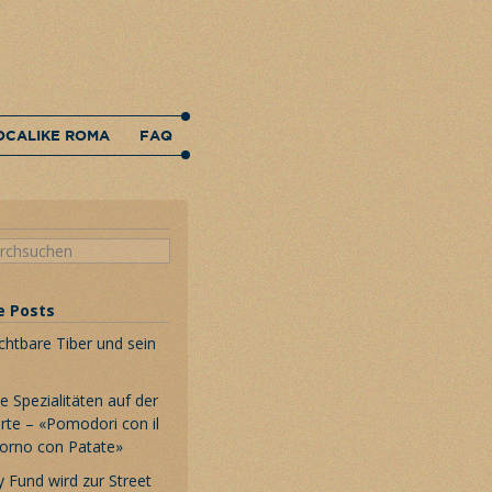
OCALIKE ROMA
FAQ
e Posts
chtbare Tiber und sein
 Spezialitäten auf der
rte – «Pomodori con il
Forno con Patate»
 Fund wird zur Street