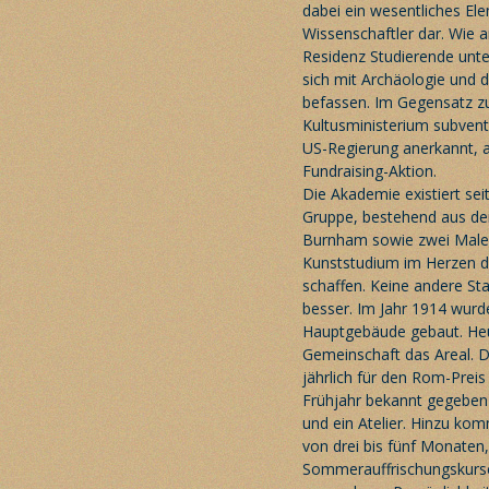
dabei ein wesentliches Ele
Wissenschaftler dar. Wie a
Residenz Studierende unter
sich mit Archäologie und d
befassen. Im Gegensatz zu
Kultusministerium subvent
US-Regierung anerkannt, ab
Fundraising-Aktion.
Die Akademie existiert sei
Gruppe, bestehend aus de
Burnham sowie zwei Maler
Kunststudium im Herzen de
schaffen. Keine andere Sta
besser. Im Jahr 1914 wur
Hauptgebäude gebaut. Heu
Gemeinschaft das Areal. D
jährlich für den Rom-Preis
Frühjahr bekannt gegeben 
und ein Atelier. Hinzu kom
von drei bis fünf Monaten,
Sommerauffrischungskurse