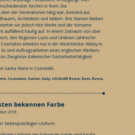
verschiedenster Kirchen in Rom. Die
ber vier Generationen tätig war, bestand aus
dhauern, Architekten und Malern. Ihre Namen blieben
ignierten sie jedoch ihre Werke und der Vorname
auffallend häufig auf. In einem Zeitraum von über
 Rom, den Regionen Lazio und Umbrien zahlreiche
n Cosmaten-Arbeiten nur in der Westminster Abbey in
Es sind Auftragsarbeiten eines englischen Klerikers
en Zeugnisse italienischer Gastarbeitertätigkeit.
me,
Cosmaten,
Italien,
Italy,
LOCALIKE Roma,
Rom,
Roma,
sten bekennen Farbe
mber 2018
chtigen Uniform der Schweizer Garde wird häufig