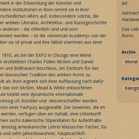
ment in der Entwicklung der Künstler und
Art
ndere Institutionen in Rom nimmt sie in ihrer
Hutmache
schiedlichen Alters auf, insbesondere solche, die
Handwe
er antiken Literatur, Architektur- und Kunstgeschichte
 anderen – die öffentlich sind und vom
Das Leb
ioniert werden – ist die «American Academy» von der
Roms
er sie ist privat und ihre Mittel stammen aus einer
Archiv
t 1893, als bei der EXPO in Chicago eine kleine
n Architekten Charles Follen McKim und Daniel
n und Bildhauern beschloss, ein Zentrum für das
r klassischen Tradition des antiken Roms zu
Katego
dt als Rom eignete sich ihrer Auffassung nach dafür
de das von McKim, Mead & White entworfenen
te belebt eine dynamische internationale
reissig US-Künstler und -Wissenschaftler werden
 von einer Fachjury ausgewählt. Die Gewinner, die im
werden, verfügen über ein Gehalt, eine Unterkunft
men sechs italienische Stipendiaten für Aufenthalte
 dreissig amerikanische Lehrer klassischer Fächer, für
 und zehn Jahresbewohner, hauptsächlich