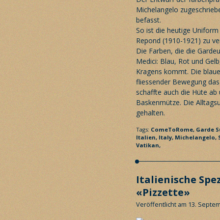
Michelangelo zugeschrieben
befasst.
So ist die heutige Unifo
Repond (1910-1921) zu ve
Die Farben, die die Gardeu
Medici: Blau, Rot und Gel
Kragens kommt. Die blauen
fliessender Bewegung da
schaffte auch die Hüte ab 
Baskenmütze. Die Alltagsun
gehalten.
Tags:
ComeToRome,
Garde Su
Italien,
Italy,
Michelangelo,
Vatikan,
Italienische Spez
«Pizzette»
Veröffentlicht am 13. Septe