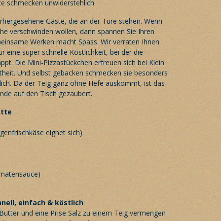
orhergesehene Gäste, die an der Türe stehen. Wenn
üche verschwinden wollen, dann spannen Sie Ihren
einsame Werken macht Spass. Wir verraten Ihnen
r eine super schnelle Köstlichkeit, bei der die
appt. Die Mini-Pizzastückchen erfreuen sich bei Klein
theit. Und selbst gebacken schmecken sie besonders
hlich. Da der Teig ganz ohne Hefe auskommt, ist das
unde auf den Tisch gezaubert.
ette
genfrischkäse eignet sich)
omatensauce)
nell, einfach & köstlich
e Butter und eine Prise Salz zu einem Teig vermengen