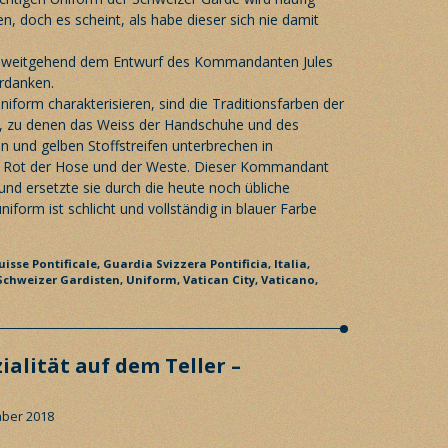
, doch es scheint, als habe dieser sich nie damit
rm weitgehend dem Entwurf des Kommandanten Jules
rdanken.
niform charakterisieren, sind die Traditionsfarben der
b, zu denen das Weiss der Handschuhe und des
 und gelben Stoffstreifen unterbrechen in
s Rot der Hose und der Weste. Dieser Kommandant
und ersetzte sie durch die heute noch übliche
iform ist schlicht und vollständig in blauer Farbe
isse Pontificale,
Guardia Svizzera Pontificia,
Italia,
Schweizer Gardisten,
Uniform,
Vatican City,
Vaticano,
ialität auf dem Teller –
mber 2018