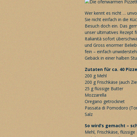
Wer kennt es nicht … unv
Sie nicht einfach in die K
Besuch doch ein. Das gem
unser ultimatives Rezept fü
Italianità sofort überschw
und Gross enormer Belieb
fein – einfach unwiderste
Gebäck in einer halben St
Zutaten für ca. 40 Pizz
200 g Mehl
200 g Frischkäse (auch Zie
25 g flüssige Butter
Mozzarella
Oregano getrocknet
Passata di Pomodoro (T
Salz
So wird’s gemacht – sch
Mehl, Frischkäse, flüssig