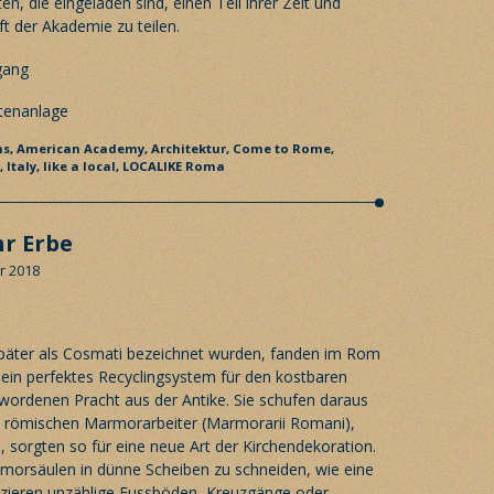
n, die eingeladen sind, einen Teil ihrer Zeit und
t der Akademie zu teilen.
ms,
American Academy,
Architektur,
Come to Rome,
n,
Italy,
like a local,
LOCALIKE Roma
r Erbe
r 2018
später als Cosmati bezeichnet wurden, fanden im Rom
ein perfektes Recyclingsystem für den kostbaren
ordenen Pracht aus der Antike. Sie schufen daraus
 römischen Marmorarbeiter (Marmorarii Romani),
n, sorgten so für eine neue Art der Kirchendekoration.
rmorsäulen in dünne Scheiben zu schneiden, wie eine
 zieren unzählige Fussböden, Kreuzgänge oder