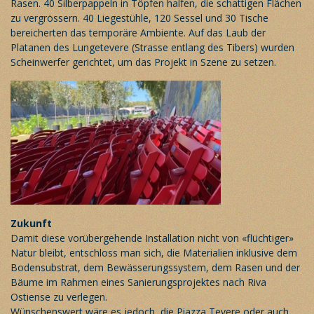
Rasen. 40 Silberpappeln in Töpfen halfen, die schattigen Flächen
zu vergrössern. 40 Liegestühle, 120 Sessel und 30 Tische
bereicherten das temporäre Ambiente. Auf das Laub der
Platanen des Lungetevere (Strasse entlang des Tibers) wurden
Scheinwerfer gerichtet, um das Projekt in Szene zu setzen.
Zukunft
Damit diese vorübergehende Installation nicht von «flüchtiger»
Natur bleibt, entschloss man sich, die Materialien inklusive dem
Bodensubstrat, dem Bewässerungssystem, dem Rasen und der
Bäume im Rahmen eines Sanierungsprojektes nach Riva
Ostiense zu verlegen.
Wünschenswert wäre es jedoch, die Piazza Tevere oder auch