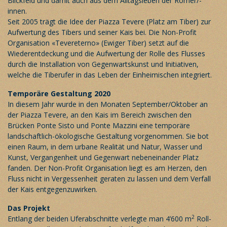
Blickfeld und damit auch aus dem Alltagsleben der Römer/-
innen.
Seit 2005 trägt die Idee der Piazza Tevere (Platz am Tiber) zur
Aufwertung des Tibers und seiner Kais bei. Die Non-Profit
Organisation «Tevereterno» (Ewiger Tiber) setzt auf die
Wiederentdeckung und die Aufwertung der Rolle des Flusses
durch die Installation von Gegenwartskunst und Initiativen,
welche die Tiberufer in das Leben der Einheimischen integriert.
Temporäre Gestaltung 2020
In diesem Jahr wurde in den Monaten September/Oktober an
der Piazza Tevere, an den Kais im Bereich zwischen den
Brücken Ponte Sisto und Ponte Mazzini eine temporäre
landschaftlich-ökologische Gestaltung vorgenommen. Sie bot
einen Raum, in dem urbane Realität und Natur, Wasser und
Kunst, Vergangenheit und Gegenwart nebeneinander Platz
fanden. Der Non-Profit Organisation liegt es am Herzen, den
Fluss nicht in Vergessenheit geraten zu lassen und dem Verfall
der Kais entgegenzuwirken.
Das Projekt
2
Entlang der beiden Uferabschnitte verlegte man 4’600 m
Roll-