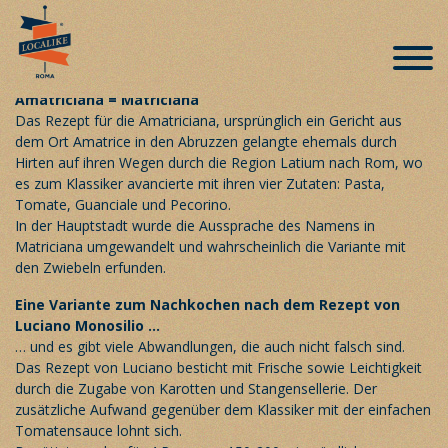
Römische Spezialitäten auf der
Speisekarte – «Amatriciana»
Veröffentlicht am 2. Februar 2019
Amatriciana = Matriciana
Das Rezept für die
Amatriciana
, ursprünglich ein Gericht aus
dem Ort Amatrice in den Abruzzen gelangte ehemals durch
Hirten auf ihren Wegen durch die Region Latium nach Rom, wo
es zum Klassiker avancierte mit ihren vier Zutaten: Pasta,
Tomate, Guanciale und Pecorino.
In der Hauptstadt wurde die Aussprache des Namens in
Matriciana umgewandelt und wahrscheinlich die Variante mit
den Zwiebeln erfunden.
Eine Variante zum Nachkochen nach dem Rezept von
Luciano Monosilio …
… und es gibt viele Abwandlungen, die auch nicht falsch sind.
Das Rezept von Luciano besticht mit Frische sowie Leichtigkeit
durch die Zugabe von Karotten und Stangensellerie. Der
zusätzliche Aufwand gegenüber dem Klassiker mit der einfachen
Tomatensauce lohnt sich.