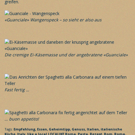
greifen.
«Guanciale» Wangenspeck – so sieht er also aus
Die cremige Ei-Käsemasse und der angebratene «Guanciale»
Fast fertig …
… buon appetito!
Tags:
Empfehlung,
Essen,
Geheimtipp,
Genuss,
Italien,
italienische
Küche,
Italy,
like a local
LOCALIKE Roma,
Pasta,
Rezept,
Rom,
Roma,