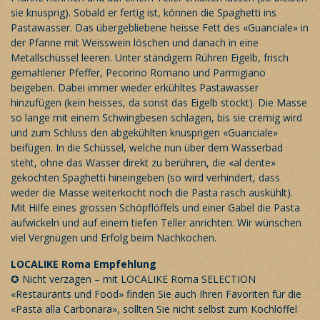
sie knusprig). Sobald er fertig ist, können die Spaghetti ins
Pastawasser. Das übergebliebene heisse Fett des «Guanciale» in
der Pfanne mit Weisswein löschen und danach in eine
Metallschüssel leeren. Unter ständigem Rühren Eigelb, frisch
gemahlener Pfeffer, Pecorino Romano und Parmigiano
beigeben. Dabei immer wieder erkühltes Pastawasser
hinzufügen (kein heisses, da sonst das Eigelb stockt). Die Masse
so lange mit einem Schwingbesen schlagen, bis sie cremig wird
und zum Schluss den abgekühlten knusprigen «Guanciale»
beifügen. In die Schüssel, welche nun über dem Wasserbad
steht, ohne das Wasser direkt zu berühren, die «al dente»
gekochten Spaghetti hineingeben (so wird verhindert, dass
weder die Masse weiterkocht noch die Pasta rasch auskühlt).
Mit Hilfe eines grossen Schöpflöffels und einer Gabel die Pasta
aufwickeln und auf einem tiefen Teller anrichten. Wir wünschen
viel Vergnügen und Erfolg beim Nachkochen.
LOCALIKE Roma
Empfehlung
✪ Nicht verzagen – mit LOCALIKE Roma SELECTION
«Restaurants und Food»
finden Sie auch Ihren Favoriten für die
«Pasta alla Carbonara», sollten Sie nicht selbst zum Kochlöffel