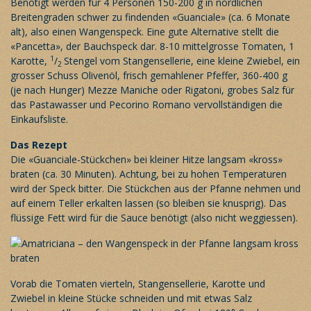
Benötigt werden für 4 Personen 150-200 g in nördlichen
Breitengraden schwer zu findenden «Guanciale» (ca. 6 Monate
alt), also einen Wangenspeck. Eine gute Alternative stellt die
«Pancetta», der Bauchspeck dar. 8-10 mittelgrosse Tomaten, 1
1
Karotte,
/
Stengel vom Stangensellerie, eine kleine Zwiebel, ein
2
grosser Schuss Olivenöl, frisch gemahlener Pfeffer, 360-400 g
(je nach Hunger) Mezze Maniche oder Rigatoni, grobes Salz für
das Pastawasser und Pecorino Romano vervollständigen die
Einkaufsliste.
Das Rezept
Die «Guanciale-Stückchen» bei kleiner Hitze langsam «kross»
braten (ca. 30 Minuten). Achtung, bei zu hohen Temperaturen
wird der Speck bitter. Die Stückchen aus der Pfanne nehmen und
auf einem Teller erkalten lassen (so bleiben sie knusprig). Das
flüssige Fett wird für die Sauce benötigt (also nicht weggiessen).
Vorab die Tomaten vierteln, Stangensellerie, Karotte und
Zwiebel in kleine Stücke schneiden und mit etwas Salz