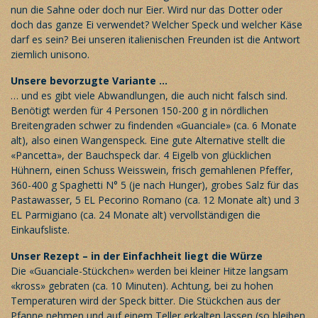
nun die Sahne oder doch nur Eier. Wird nur das Dotter oder
doch das ganze Ei verwendet? Welcher Speck und welcher Käse
darf es sein? Bei unseren italienischen Freunden ist die Antwort
ziemlich unisono.
Unsere bevorzugte Variante …
… und es gibt viele Abwandlungen, die auch nicht falsch sind.
Benötigt werden für 4 Personen 150-200 g in nördlichen
Breitengraden schwer zu findenden «Guanciale» (ca. 6 Monate
alt), also einen Wangenspeck. Eine gute Alternative stellt die
«Pancetta», der Bauchspeck dar. 4 Eigelb von glücklichen
Hühnern, einen Schuss Weisswein, frisch gemahlenen Pfeffer,
360-400 g Spaghetti N° 5 (je nach Hunger), grobes Salz für das
Pastawasser, 5 EL Pecorino Romano (ca. 12 Monate alt) und 3
EL Parmigiano (ca. 24 Monate alt) vervollständigen die
Einkaufsliste.
Unser Rezept – in der Einfachheit liegt die Würze
Die «Guanciale-Stückchen» werden bei kleiner Hitze langsam
«kross» gebraten (ca. 10 Minuten). Achtung, bei zu hohen
Temperaturen wird der Speck bitter. Die Stückchen aus der
Pfanne nehmen und auf einem Teller erkalten lassen (so bleiben