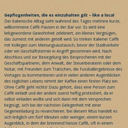
Gepflogenheiten, die es einzuhalten gilt – like a local
Der italienische Alltag sieht während des Tages mehrere kurze,
willkommene Caffè-Pausen in der Bar vor. Es wird eine
liebgewordene Gewohnheit zelebriert, ein kleines Vergnügen,
das zumeist mit anderen geteilt wird. So trinken Italiener Caffè
mit Kollegen zum Meinungsaustausch, bevor der Stadtverkehr
oder ein Geschäftstermin in Angriff genommen wird. Nach
Abschluss und zur Besiegelung des Besprochenen mit der
Geschäftspartnerin, dem Anwalt, der Steuerberaterin oder dem
Notar, mit Freunden zum Tratschen, die Fussballergebnisse des
Vortages zu kommentieren und in vielen anderen Augenblicken
des täglichen Lebens nimmt der Kaffee einen festen Platz ein.
Ohne Caffè geht nichts! Dazu gehört, dass eine Person zum
Caffè einlädt und der andere zuerst heftig protestiert, da er
selbst einladen wollte und sich dann mit dem Versprechen
begnügt, sich bei der nächsten Gelegenheit mit einer
Gegeneinladung zu revanchieren. Bei diesem Ritus handelt es
sich lediglich um fünf Minuten oder weniger, einem kurzen
Augenblick, in dem der brennend heisse Caffè, oft in einem