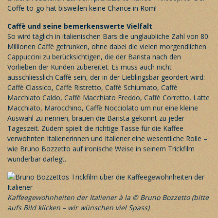
Coffe-to-go hat bisweilen keine Chance in Rom!
Caffè und seine bemerkenswerte Vielfalt
So wird täglich in italienischen Bars die unglaubliche Zahl von 80
Millionen Caffè getrunken, ohne dabei die vielen morgendlichen
Cappuccini zu berücksichtigen, die der Barista nach den
Vorlieben der Kunden zubereitet. Es muss auch nicht
ausschliesslich Caffè sein, der in der Lieblingsbar geordert wird:
Caffè Classico, Caffè Ristretto, Caffè Schiumato, Caffè
Macchiato Caldo, Caffè Macchiato Freddo, Caffè Corretto, Latte
Macchiato, Marocchino, Caffè Nocciolato um nur eine kleine
Auswahl zu nennen, brauen die Barista gekonnt zu jeder
Tageszeit. Zudem spielt die richtige Tasse für die Kaffee
verwöhnten Italienerinnen und Italiener eine wesentliche Rolle –
wie Bruno Bozzetto auf ironische Weise in seinem Trickfilm
wunderbar darlegt.
Kaffeegewohnheiten der Italiener à la © Bruno Bozzetto (bitte
aufs Bild klicken – wir wünschen viel Spass)