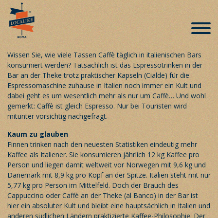
Im italienischen Kaffeerausch
Veröffentlicht am 24. Januar 2018
Wissen Sie, wie viele Tassen Caffè täglich in italienischen Bars
konsumiert werden? Tatsächlich ist das Espressotrinken in der
Bar an der Theke trotz praktischer Kapseln (Cialde) für die
Espressomaschine zuhause in Italien noch immer ein Kult und
dabei geht es um wesentlich mehr als nur um Caffè… Und wohl
gemerkt: Caffè ist gleich Espresso. Nur bei Touristen wird
mitunter vorsichtig nachgefragt.
Kaum zu glauben
Finnen trinken nach den neuesten Statistiken eindeutig mehr
Kaffee als Italiener. Sie konsumieren jährlich 12 kg Kaffee pro
Person und liegen damit weltweit vor Norwegen mit 9,6 kg und
Dänemark mit 8,9 kg pro Kopf an der Spitze. Italien steht mit nur
5,77 kg pro Person im Mittelfeld. Doch der Brauch des
Cappuccino oder Caffè an der Theke (al Banco) in der Bar ist
hier ein absoluter Kult und bleibt eine hauptsächlich in Italien und
anderen südlichen Ländern praktizierte Kaffee-Philosophie. Der