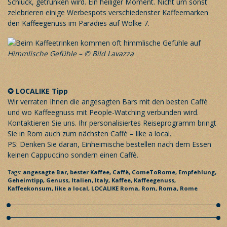
Schluck, getrunken wird. Ein heiliger Moment. Nicht um sonst
zelebrieren einige Werbespots verschiedenster Kaffeemarken
den Kaffeegenuss im Paradies auf Wolke 7.
Himmlische Gefühle – © Bild Lavazza
✪ LOCALIKE Tipp
Wir verraten Ihnen die angesagten Bars mit den besten Caffè
und wo Kaffeegnuss mit People-Watching verbunden wird.
Kontaktieren Sie uns. Ihr
personalisiertes Reiseprogramm
bringt
Sie in Rom auch zum nächsten Caffè – like a local.
PS: Denken Sie daran, Einheimische bestellen nach dem Essen
keinen Cappuccino sondern einen Caffè.
Tags:
angesagte Bar,
bester Kaffee,
Caffè,
ComeToRome,
Empfehlung,
Geheimtipp,
Genuss,
Italien,
Italy,
Kaffee,
Kaffeegenuss,
Kaffeekonsum,
like a local,
LOCALIKE Roma,
Rom,
Roma,
Rome