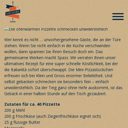
Italienische Spezialität auf dem Teller –
«Pizzette»
Veröffentlicht am 13. September 2018
Wer kennt es nicht … unvorhergesehene Gäste, die an der Türe
stehen. Wenn Sie nicht einfach in die Küche verschwinden
wollen, dann spannen Sie Ihren Besuch doch ein. Das
gemeinsame Werken macht Spass. Wir verraten Ihnen unser
ultimatives Rezept für eine super schnelle Köstlichkeit, bei der
die Italianità sofort überschwappt. Die Mini-Pizzastückchen
erfreuen sich bei Klein und Gross enormer Beliebtheit. Und
selbst gebacken schmecken sie besonders fein – einfach
unwiderstehlich. Da der Teig ganz ohne Hefe auskommt, ist das
Gebäck in einer halben Stunde auf den Tisch gezaubert.
Zutaten für ca. 40 Pizzette
200 g Mehl
200 g Frischkäse (auch Ziegenfrischkäse eignet sich)
25 g flüssige Butter