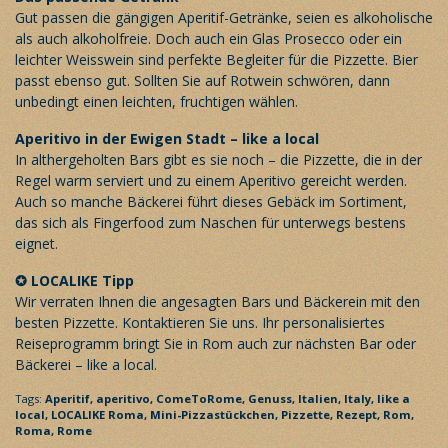
Gut passen die gängigen Aperitif-Getränke, seien es alkoholische
als auch alkoholfreie. Doch auch ein Glas Prosecco oder ein
leichter Weisswein sind perfekte Begleiter für die Pizzette. Bier
passt ebenso gut. Sollten Sie auf Rotwein schwören, dann
unbedingt einen leichten, fruchtigen wählen.
Aperitivo in der Ewigen Stadt – like a local
In althergeholten Bars gibt es sie noch – die Pizzette, die in der
Regel warm serviert und zu einem Aperitivo gereicht werden.
Auch so manche Bäckerei führt dieses Gebäck im Sortiment,
das sich als Fingerfood zum Naschen für unterwegs bestens
eignet.
✪
LOCALIKE Tipp
Wir verraten Ihnen die angesagten Bars und Bäckerein mit den
besten Pizzette. Kontaktieren Sie uns. Ihr
personalisiertes
Reiseprogramm
bringt Sie in Rom auch zur nächsten Bar oder
Bäckerei – like a local.
Tags:
Aperitif,
aperitivo,
ComeToRome,
Genuss,
Italien,
Italy,
like a
local,
LOCALIKE Roma,
Mini-Pizzastückchen,
Pizzette,
Rezept,
Rom,
Roma,
Rome