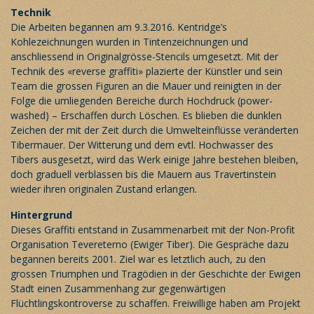
Technik
Die Arbeiten begannen am 9.3.2016. Kentridge’s
Kohlezeichnungen wurden in Tintenzeichnungen und
anschliessend in Originalgrösse-Stencils umgesetzt. Mit der
Technik des «reverse graffiti» plazierte der Künstler und sein
Team die grossen Figuren an die Mauer und reinigten in der
Folge die umliegenden Bereiche durch Hochdruck (power-
washed) – Erschaffen durch Löschen. Es blieben die dunklen
Zeichen der mit der Zeit durch die Umwelteinflüsse veränderten
Tibermauer. Der Witterung und dem evtl. Hochwasser des
Tibers ausgesetzt, wird das Werk einige Jahre bestehen bleiben,
doch graduell verblassen bis die Mauern aus Travertinstein
wieder ihren originalen Zustand erlangen.
Hintergrund
Dieses Graffiti entstand in Zusammenarbeit mit der Non-Profit
Organisation Tevereterno (Ewiger Tiber). Die Gespräche dazu
begannen bereits 2001. Ziel war es letztlich auch, zu den
grossen Triumphen und Tragödien in der Geschichte der Ewigen
Stadt einen Zusammenhang zur gegenwärtigen
Flüchtlingskontroverse zu schaffen. Freiwillige haben am Projekt