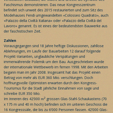
Faschismus demonstrieren. Das neue Kongresszentrum
befindet sich unweit des 2015 restaurierten und zum Sitz des
Modehauses Fendi umgewandelten «Colosseo Quadrato», auch
«Palazzo della Civiltà Italiana» oder «Palazzo della Civiltà del
Lavoro» genannt. Es ist eines der bedeutendsten Bauwerke aus
der faschistischen Zeit.
Zahlen
Vorausgegangen sind 18 Jahre heftige Diskussionen, zahllose
Ablehnungen, im Laufe der Bauarbeiten 12 darauf folgende
Projekt-Varianten, unglaubliche Verspätungen und
immerwährende Polemik um den Bau. Ausgeschrieben wurde
der internationale Wettbewerb im fernen 1998. Mit den Arbeiten
begann man im Jahr 2008. Insgesamt hat das Projekt einen
Betrag von mehr als EUR 360 Mio. verschlungen. Doch
hoffnungsvolle Optimisten erwarten durch den Kongress-
Tourismus für die Stadt jährliche Einnahmen von sage und
schreibe EUR 350 Mio.
2
Im Inneren des 42‘000
grossen Glas-Stahl-Schaukastens (70
m
x 175 m und 40 m hoch) befinden sich im unteren Geschoss die
16 Kongresssäle, die bis zu 6‘000 Personen fassen. 42‘000 Glas-