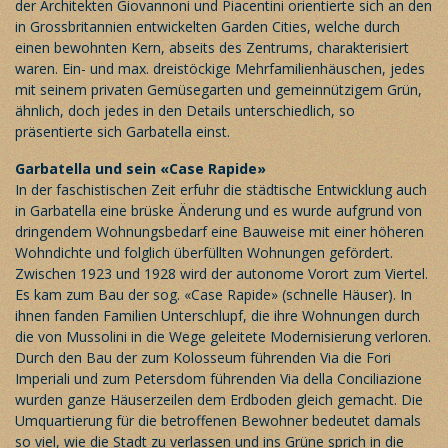
der Architekten Giovannoni und Piacentini orientierte sich an den
in Grossbritannien entwickelten Garden Cities, welche durch
einen bewohnten Kern, abseits des Zentrums, charakterisiert
waren. Ein- und max. dreistöckige Mehrfamilienhäuschen, jedes
mit seinem privaten Gemüsegarten und gemeinnützigem Grün,
ähnlich, doch jedes in den Details unterschiedlich, so
präsentierte sich Garbatella einst.
Garbatella und sein «Case Rapide»
In der faschistischen Zeit erfuhr die städtische Entwicklung auch
in Garbatella eine brüske Änderung und es wurde aufgrund von
dringendem Wohnungsbedarf eine Bauweise mit einer höheren
Wohndichte und folglich überfüllten Wohnungen gefördert.
Zwischen 1923 und 1928 wird der autonome Vorort zum Viertel.
Es kam zum Bau der sog. «Case Rapide» (schnelle Häuser). In
ihnen fanden Familien Unterschlupf, die ihre Wohnungen durch
die von Mussolini in die Wege geleitete Modernisierung verloren.
Durch den Bau der zum Kolosseum führenden Via die Fori
Imperiali und zum Petersdom führenden Via della Conciliazione
wurden ganze Häuserzeilen dem Erdboden gleich gemacht. Die
Umquartierung für die betroffenen Bewohner bedeutet damals
so viel, wie die Stadt zu verlassen und ins Grüne sprich in die