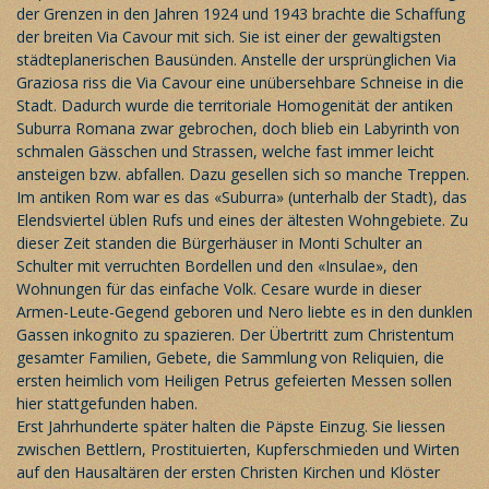
der Grenzen in den Jahren 1924 und 1943 brachte die Schaffung
der breiten Via Cavour mit sich. Sie ist einer der gewaltigsten
städteplanerischen Bausünden. Anstelle der ursprünglichen Via
Graziosa riss die Via Cavour eine unübersehbare Schneise in die
Stadt. Dadurch wurde die territoriale Homogenität der antiken
Suburra Romana zwar gebrochen, doch blieb ein Labyrinth von
schmalen Gässchen und Strassen, welche fast immer leicht
ansteigen bzw. abfallen. Dazu gesellen sich so manche Treppen.
Im antiken Rom war es das «Suburra» (unterhalb der Stadt), das
Elendsviertel üblen Rufs und eines der ältesten Wohngebiete. Zu
dieser Zeit standen die Bürgerhäuser in Monti Schulter an
Schulter mit verruchten Bordellen und den «Insulae», den
Wohnungen für das einfache Volk. Cesare wurde in dieser
Armen-Leute-Gegend geboren und Nero liebte es in den dunklen
Gassen inkognito zu spazieren. Der Übertritt zum Christentum
gesamter Familien, Gebete, die Sammlung von Reliquien, die
ersten heimlich vom Heiligen Petrus gefeierten Messen sollen
hier stattgefunden haben.
Erst Jahrhunderte später halten die Päpste Einzug. Sie liessen
zwischen Bettlern, Prostituierten, Kupferschmieden und Wirten
auf den Hausaltären der ersten Christen Kirchen und Klöster