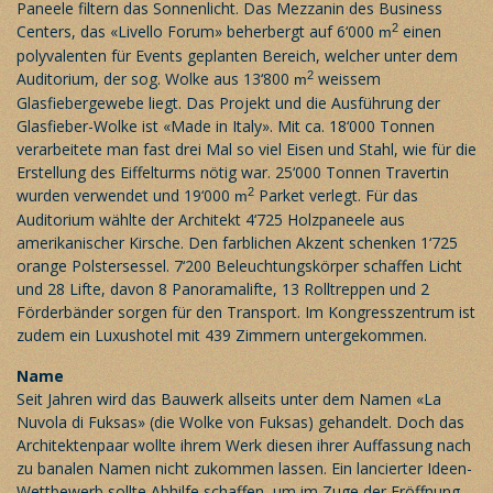
Paneele filtern das Sonnenlicht. Das Mezzanin des Business
2
Centers, das «Livello Forum» beherbergt auf 6‘000
einen
m
polyvalenten für Events geplanten Bereich, welcher unter dem
2
Auditorium, der sog. Wolke aus 13‘800
weissem
m
Glasfiebergewebe liegt. Das Projekt und die Ausführung der
Glasfieber-Wolke ist «Made in Italy». Mit ca. 18‘000 Tonnen
verarbeitete man fast drei Mal so viel Eisen und Stahl, wie für die
Erstellung des Eiffelturms nötig war. 25‘000 Tonnen Travertin
2
wurden verwendet und 19‘000
Parket verlegt. Für das
m
Auditorium wählte der Architekt 4‘725 Holzpaneele aus
amerikanischer Kirsche. Den farblichen Akzent schenken 1‘725
orange Polstersessel. 7‘200 Beleuchtungskörper schaffen Licht
und 28 Lifte, davon 8 Panoramalifte, 13 Rolltreppen und 2
Förderbänder sorgen für den Transport. Im Kongresszentrum ist
zudem ein Luxushotel mit 439 Zimmern untergekommen.
Name
Seit Jahren wird das Bauwerk allseits unter dem Namen «La
Nuvola di Fuksas» (die Wolke von Fuksas) gehandelt. Doch das
Architektenpaar wollte ihrem Werk diesen ihrer Auffassung nach
zu banalen Namen nicht zukommen lassen. Ein lancierter Ideen-
Wettbewerb sollte Abhilfe schaffen, um im Zuge der Eröffnung