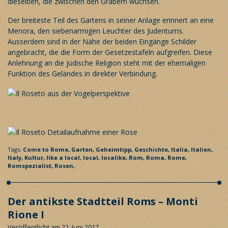
dieselben, die zwischen den Gräbern wuchsen.
Der breiteste Teil des Gartens in seiner Anlage erinnert an eine
Menora, den siebenarmigen Leuchter des Judentums.
Ausserdem sind in der Nähe der beiden Eingänge Schilder
angebracht, die die Form der Gesetzestafeln aufgreifen. Diese
Anlehnung an die jüdische Religion steht mit der ehemaligen
Funktion des Geländes in direkter Verbindung.
Tags:
Come to Rome,
Garten,
Geheimtipp,
Geschichte,
Italia,
Italien,
Italy,
Kultur,
like a local,
local,
localike,
Rom,
Roma,
Rome,
Romspezialist,
Rosen,
Der antikste Stadtteil Roms – Monti
Rione I
Veröffentlicht am 22. Juni 2017