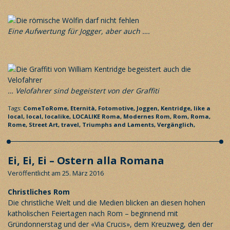
Eine Aufwertung für Jogger, aber auch ….
… Velofahrer sind begeistert von der Graffiti
Tags:
ComeToRome,
Eternità,
Fotomotive,
Joggen,
Kentridge,
like a
local,
local,
localike,
LOCALIKE Roma,
Modernes Rom,
Rom,
Roma,
Rome,
Street Art,
travel,
Triumphs and Laments,
Vergänglich,
Ei, Ei, Ei – Ostern alla Romana
Veröffentlicht am 25. März 2016
Christliches Rom
Die christliche Welt und die Medien blicken an diesen hohen
katholischen Feiertagen nach Rom – beginnend mit
Gründonnerstag und der «Via Crucis», dem Kreuzweg, den der