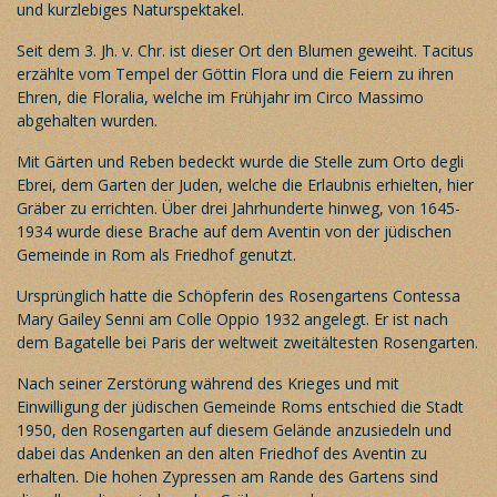
und kurzlebiges Naturspektakel.
Seit dem 3. Jh. v. Chr. ist dieser Ort den Blumen geweiht. Tacitus
erzählte vom Tempel der Göttin Flora und die Feiern zu ihren
Ehren, die Floralia, welche im Frühjahr im Circo Massimo
abgehalten wurden.
Mit Gärten und Reben bedeckt wurde die Stelle zum Orto degli
Ebrei, dem Garten der Juden, welche die Erlaubnis erhielten, hier
Gräber zu errichten. Über drei Jahrhunderte hinweg, von 1645-
1934 wurde diese Brache auf dem Aventin von der jüdischen
Gemeinde in Rom als Friedhof genutzt.
Ursprünglich hatte die Schöpferin des Rosengartens Contessa
Mary Gailey Senni am Colle Oppio 1932 angelegt. Er ist nach
dem Bagatelle bei Paris der weltweit zweitältesten Rosengarten.
Nach seiner Zerstörung während des Krieges und mit
Einwilligung der jüdischen Gemeinde Roms entschied die Stadt
1950, den Rosengarten auf diesem Gelände anzusiedeln und
dabei das Andenken an den alten Friedhof des Aventin zu
erhalten. Die hohen Zypressen am Rande des Gartens sind