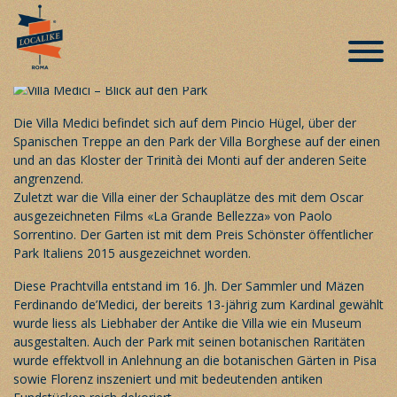
Villa Medici – ein Stück Frankreich zum
Entdecken
Veröffentlicht am 8. Juli 2018
Die Villa Medici befindet sich auf dem Pincio Hügel, über der
Spanischen Treppe an den Park der Villa Borghese auf der einen
und an das Kloster der Trinità dei Monti auf der anderen Seite
angrenzend.
Zuletzt war die Villa einer der Schauplätze des mit dem Oscar
ausgezeichneten Films «La Grande Bellezza» von Paolo
Sorrentino. Der Garten ist mit dem P
reis Schönster öffentlicher
Park Italiens 2015 ausgezeichnet worden.
Diese Prachtvilla entstand im 16. Jh. Der Sammler und Mäzen
Ferdinando de’Medici, der bereits 13-jährig zum Kardinal gewählt
wurde liess als Liebhaber der Antike die Villa wie ein Museum
ausgestalten. Auch der Park mit seinen botanischen Raritäten
wurde effektvoll in Anlehnung an die botanischen Gärten in Pisa
sowie Florenz inszeniert und mit bedeutenden antiken