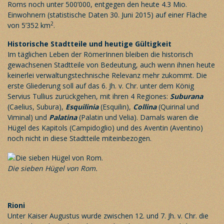
Roms noch unter 500’000, entgegen den heute 4.3 Mio.
Einwohnern (statistische Daten 30. Juni 2015) auf einer Fläche
2
von 5’352 km
.
Historische Stadtteile und heutige Gültigkeit
Im täglichen Leben der RömerInnen bleiben die historisch
gewachsenen Stadtteile von Bedeutung, auch wenn ihnen heute
keinerlei verwaltungstechnische Relevanz mehr zukommt. Die
erste Gliederung soll auf das 6. Jh. v. Chr. unter dem König
Servius Tullius zurückgehen, mit ihren 4 Regiones:
Suburana
(Caelius, Subura),
Esquilinia
(Esquilin),
Collina
(Quirinal und
Viminal) und
Palatina
(Palatin und Velia). Damals waren die
Hügel des Kapitols (Campidoglio) und des Aventin (Aventino)
noch nicht in diese Stadtteile miteinbezogen.
Die sieben Hügel von Rom.
Rioni
Unter Kaiser Augustus wurde zwischen 12. und 7. Jh. v. Chr. die