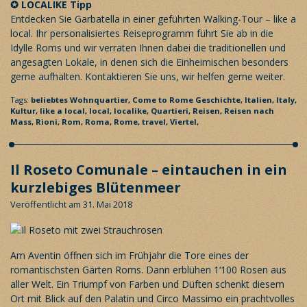
✪
LOCALIKE Tipp
Entdecken Sie Garbatella in einer geführten Walking-Tour – like a
local. Ihr
personalisiertes Reiseprogramm
führt Sie ab in die
Idylle Roms und wir verraten Ihnen dabei die traditionellen und
angesagten Lokale, in denen sich die Einheimischen besonders
gerne aufhalten. Kontaktieren Sie uns, wir helfen gerne weiter.
Tags:
beliebtes Wohnquartier,
Come to Rome
Geschichte,
Italien,
Italy,
Kultur,
like a local,
local,
localike,
Quartieri,
Reisen,
Reisen nach
Mass,
Rioni,
Rom,
Roma,
Rome,
travel,
Viertel,
Il Roseto Comunale – eintauchen in ein
kurzlebiges Blütenmeer
Veröffentlicht am 31. Mai 2018
Am Aventin öffnen sich im Frühjahr die Tore eines der
romantischsten Gärten Roms. Dann erblühen 1‘100 Rosen aus
aller Welt. Ein Triumpf von Farben und Düften schenkt diesem
Ort mit Blick auf den Palatin und Circo Massimo ein prachtvolles