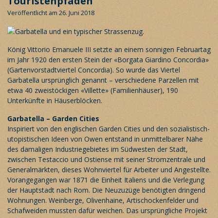
Touristenpfaden
Veröffentlicht am 26. Juni 2018
König Vittorio Emanuele III setzte an einem sonnigen Februartag
im Jahr 1920 den ersten Stein der «Borgata Giardino Concordia»
(Gartenvorstadtviertel Concordia). So wurde das Viertel
Garbatella ursprünglich genannt – verschiedene Parzellen mit
etwa 40 zweistöckigen «Villette» (Familienhäuser), 190
Unterkünfte in Häuserblöcken.
Garbatella – Garden Cities
Inspiriert von den englischen Garden Cities und den sozialistisch-
utopistischen Ideen von Owen entstand in unmittelbarer Nähe
des damaligen Industriegebietes im Südwesten der Stadt,
zwischen Testaccio und Ostiense mit seiner Stromzentrale und
Generalmärkten, dieses Wohnviertel für Arbeiter und Angestellte.
Vorangegangen war 1871 die Einheit Italiens und die Verlegung
der Hauptstadt nach Rom. Die Neuzuzüge benötigten dringend
Wohnungen. Weinberge, Olivenhaine, Artischockenfelder und
Schafweiden mussten dafür weichen. Das ursprüngliche Projekt