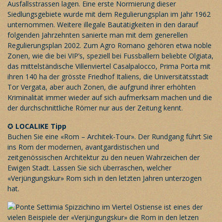
Ausfallsstrassen lagen. Eine erste Normierung dieser
Siedlungsgebiete wurde mit dem Regulierungsplan im Jahr 1962
unternommen. Weitere illegale Bautätigkeiten in den darauf
folgenden Jahrzehnten sanierte man mit dem generellen
Regulierungsplan 2002. Zum Agro Romano gehören etwa noble
Zonen, wie die bei VIP’s, speziell bei Fussballern beliebte Olgiata,
das mittelständische Villenviertel Casalpalocco, Prima Porta mit
ihren 140 ha der grösste Friedhof Italiens, die Universitätsstadt
Tor Vergata, aber auch Zonen, die aufgrund ihrer erhöhten
Kriminalität immer wieder auf sich aufmerksam machen und die
der durchschnittliche Römer nur aus der Zeitung kennt.
✪
LOCALIKE Tipp
Buchen Sie eine «Rom – Architek-Tour». Der Rundgang führt Sie
ins Rom der modernen, avantgardistischen und
zeitgenössischen Architektur zu den neuen Wahrzeichen der
Ewigen Stadt. Lassen Sie sich überraschen, welcher
«Verjüngungskur» Rom sich in den letzten Jahren unterzogen
hat.