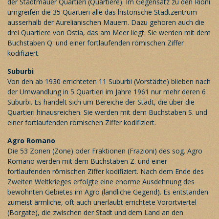
der Stadtmauer Quartieri (Quartiere). Im Gegensatz zu den Rioni
umgreifen die 35 Quartieri alle das historische Stadtzentrum
ausserhalb der Aurelianischen Mauern. Dazu gehören auch die
drei Quartiere von Ostia, das am Meer liegt. Sie werden mit dem
Buchstaben Q. und einer fortlaufenden römischen Ziffer
kodifiziert.
Suburbi
Von den ab 1930 errichteten 11 Suburbi (Vorstädte) blieben nach
der Umwandlung in 5 Quartieri im Jahre 1961 nur mehr deren 6
Suburbi. Es handelt sich um Bereiche der Stadt, die über die
Quartieri hinausreichen. Sie werden mit dem Buchstaben S. und
einer fortlaufenden römischen Ziffer kodifiziert.
Agro Romano
Die 53 Zonen (Zone) oder Fraktionen (Frazioni) des sog. Agro
Romano werden mit dem Buchstaben Z. und einer
fortlaufenden römischen Ziffer kodifiziert. Nach dem Ende des
Zweiten Weltkrieges erfolgte eine enorme Ausdehnung des
bewohnten Gebietes im Agro (ländliche Gegend). Es entstanden
zumeist ärmliche, oft auch unerlaubt errichtete Vorortviertel
(Borgate), die zwischen der Stadt und dem Land an den