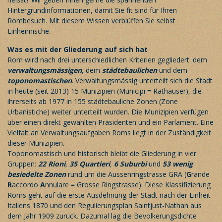
Hintergrundinformationen, damit Sie fit sind für Ihren
Rombesuch. Mit diesem Wissen verblüffen Sie selbst
Einheimische.
Was es mit der Gliederung auf sich hat
Rom wird nach drei unterschiedlichen Kriterien gegliedert: dem
verwaltungsmässigen
, dem
städtebaulichen
und dem
toponomastischen
. Verwaltungsmässig unterteilt sich die Stadt
in heute (seit 2013) 15 Munizipien (Municipi = Rathäuser), die
ihrerseits ab 1977 in 155 städtebauliche Zonen (Zone
Urbanistiche) weiter unterteilt wurden. Die Munizipien verfügen
über einen direkt gewählten Präsidenten und ein Parlament. Eine
Vielfalt an Verwaltungsaufgaben Roms liegt in der Zuständigkeit
dieser Munizipien.
Toponomastisch und historisch bleibt die Gliederung in vier
Gruppen:
22 Rioni
,
35 Quartieri
,
6 Suburbi
und
53 wenig
besiedelte Zonen
rund um die Aussenringstrasse GRA (
G
rande
R
accordo
A
nnulare = Grosse Ringstrasse). Diese Klassifizierung
Roms geht auf die erste Ausdehnung der Stadt nach der Einheit
Italiens 1870 und den Regulierungsplan Saintjust-Nathan aus
dem Jahr 1909 zurück. Dazumal lag die Bevölkerungsdichte