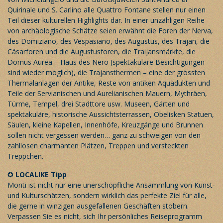
Quirinale und S. Carlino alle Quattro Fontane stellen nur einen
Teil dieser kulturellen Highlights dar. In einer unzähligen Reihe
von archäologische Schätze seien erwähnt die Foren der Nerva,
des Domiziano, des Vespasiano, des Augustus, des Trajan, die
Cäsarforen und die Augustusforen, die Traijansmärkte, die
Domus Aurea – Haus des Nero (spektakuläre Besichtigungen
sind wieder möglich), die Trajansthermen – eine der grössten
Thermalanlagen der Antike, Reste von antiken Aquädukten und
Teile der Servianischen und Aurelianischen Mauern, Mythräen,
Türme, Tempel, drei Stadttore usw. Museen, Gärten und
spektakuläre, historische Aussichtsterrassen, Obelisken Statuen,
Säulen, kleine Kapellen, Innenhöfe, Kreuzgänge und Brunnen
sollen nicht vergessen werden… ganz zu schweigen von den
zahllosen charmanten Plätzen, Treppen und versteckten
Treppchen.
✪
LOCALIKE Tipp
Monti ist nicht nur eine unerschöpfliche Ansammlung von Kunst-
und Kulturschätzen, sondern wirklich das perfekte Ziel für alle,
die gerne in winzigen ausgefallenen Geschäften stöbern.
Verpassen Sie es nicht, sich Ihr persönliches
Reiseprogramm