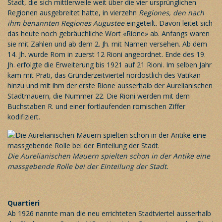
Stadt, die sich mittlerweile weit über die vier ursprünglichen
Regionen ausgebreitet hatte, in vierzehn
Regiones, den nach
ihm benannten Regiones Augustee
eingeteilt. Davon leitet sich
das heute noch gebräuchliche Wort «Rione» ab. Anfangs waren
sie mit Zahlen und ab dem 2. Jh. mit Namen versehen. Ab dem
14. Jh. wurde Rom in zuerst 12 Rioni angeordnet. Ende des 19.
Jh. erfolgte die Erweiterung bis 1921 auf 21 Rioni. Im selben Jahr
kam mit Prati, das Gründerzeitviertel nordöstlich des Vatikan
hinzu und mit ihm der erste Rione ausserhalb der Aurelianischen
Stadtmauern, die Nummer 22. Die Rioni werden mit dem
Buchstaben R. und einer fortlaufenden römischen Ziffer
kodifiziert.
Die Aurelianischen Mauern spielten schon in der Antike eine
massgebende Rolle bei der Einteilung der Stadt.
Quartieri
Ab 1926 nannte man die neu errichteten Stadtviertel ausserhalb