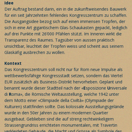
Idee
Der Auftrag bestand darin, ein in die zukunftweisendes Bauwerk
für ein seit Jahrzehnten fehlendes Kongresszentrum zu schaffen.
Die Ausgangsidee bezog sich auf einen immensen Tropfen, der
sich in eine Art gigantischem Glas-Schaukasten gepackt, lediglich
auf drei Punkte mit 26‘000 Pfählen stützt. Im Inneren wirkt die
Transparenz des Raumes. Tagsüber von aussen praktisch
unsichtbar, leuchtet der Tropfen weiss und scheint aus seinem
Glaskäfig ausbrechen zu wollen.
Kontext
Das Kongresszentrum soll nicht nur für Rom neue Impulse als
wettbewerbsfähige Kongressstadt setzen, sondern das Viertel
EUR zusätzlich als Business-Distrikt hervorheben. Geplant und
benannt wurde dieser Stadtteil nach der «
E
sposizione
U
niversale
di
R
oma», die Römische Weltausstellung, welche 1942 unter
dem Motto einer «Olimpiade della Civiltà» (Olympiade der
Kulturen) stattfinden sollte. Das kolossale Ausstellungsgelände
wurde in den 50er Jahren zu einem modernen Quartier
ausgebaut. Geblieben sind die auf streng rechtwinkeligem
Strassengrundriss errichteten monumentalen, mit Travertin
verkleideten Gebäude, die Macht und Grösse als Symbole des