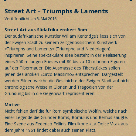
Street Art – Triumphs & Laments
Veröffentlicht am 5. Mai 2016
Street Art aus Südafrika erobert
Rom
Der südafrikanische Künstler William Kentridge’s liess sich von
der Ewigen Stadt zu seinem zeitgenössischem Kunstwerk
«Triumphs and Laments» (Triumphe und Niederlagen)
inspirieren. Seine spektakuläre Idee besteht in der Realisierung
eines 550 m langen Frieses mit 80 bis zu 10 m hohen Figuren
auf der Tibermauer. Die Ausmasse des Tiberstückes sollen
jenen des antiken «Circo Massimo» entsprechen. Dargestellt
werden Bilder, welche die Geschichte der Ewigen Stadt auf nicht
chronologische Weise in Glorien und Tragödien von der
Gründung bis in die Gegenwart repräsentieren.
Motive
Nicht fehlen darf die für
Rom
symbolische Wölfin, welche nach
einer Legende die Gründer Roms, Romulus und Remus säugte.
Eine Szene aus Federico Fellinis Film Ikone «La Dolce Vita» aus
dem Jahre 1961 findet dabei auch seinen Platz.