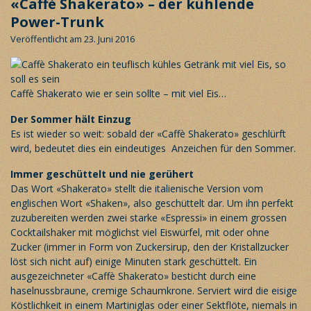
«Caffè Shakerato» – der kühlende
Power-Trunk
Veröffentlicht am 23. Juni 2016
Caffè Shakerato wie er sein sollte – mit viel Eis…
Der Sommer hält Einzug
Es ist wieder so weit: sobald der «Caffè Shakerato» geschlürft
wird, bedeutet dies ein eindeutiges Anzeichen für den Sommer.
Immer geschüttelt und nie gerühert
Das Wort «Shakerato» stellt die italienische Version vom
englischen Wort «Shaken», also geschüttelt dar. Um ihn perfekt
zuzubereiten werden zwei starke «Espressi» in einem grossen
Cocktailshaker mit möglichst viel Eiswürfel, mit oder ohne
Zucker (immer in Form von Zuckersirup, den der Kristallzucker
löst sich nicht auf) einige Minuten stark geschüttelt. Ein
ausgezeichneter «Caffè Shakerato» besticht durch eine
haselnussbraune, cremige Schaumkrone. Serviert wird die eisige
Köstlichkeit in einem Martiniglas oder einer Sektflöte, niemals in