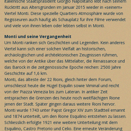
italienische Staatspräsident Giorgio Napolitano lebt nach seinem
Rücktritt aus Altersgründen im Januar 2015 wieder in «seinem»
Viertel Monti. Diese spezielle Quartiers-Atmosphäre wurde von
Regisseuren auch häufig als Schauplatz für ihre Filme verwendet
und viele von ihnen leben oder lebten selbst in Monti.
Monti und seine Vergangenheit
Um Monti ranken sich Geschichten und Legenden. Kein anderes
Viertel kann sich einer solchen Vielfalt an historischen,
archäologischen und architektonischen Zeugnissen rühmen,
welche von der Antike über das Mittelalter, die Renaissance und
das Barock in die zeitgenössische Epoche reichen: 2‘500 Jahre
Geschichte auf 1,6 km.
Monti, das älteste der 22 Rioni, gleich hinter dem Forum,
umschliesst heute die Hügel Esquilin sowie Viminal und reicht
von der Piazza Venezia bis zum Lateran. In antiker Zeit
entsprachen die Grenzen des heute noch weitflächigen Rione
jenen der Stadt. Später gingen daraus weitere Rioni hervor.
Monti wurde 1743 unter Papst Gregor XIV zum Stadtteil ernannt
und 1874 unterteilt, um den Rione Esquilino entstehen zu lassen.
Schliesslich erfolgte 1921 eine weitere Unterteilung mit dem
Esquilino, Castro Pretorio und Celio. Eine erneute Veränderung