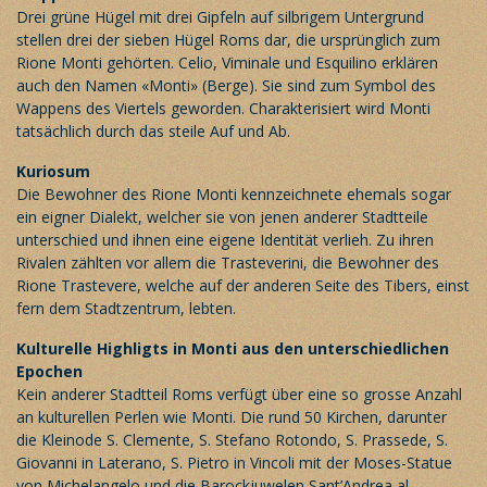
Drei grüne Hügel mit drei Gipfeln auf silbrigem Untergrund
stellen drei der sieben Hügel Roms dar, die ursprünglich zum
Rione Monti gehörten. Celio, Viminale und Esquilino erklären
auch den Namen «Monti» (Berge). Sie sind zum Symbol des
Wappens des Viertels geworden. Charakterisiert wird Monti
tatsächlich durch das steile Auf und Ab.
Kuriosum
Die Bewohner des Rione Monti kennzeichnete ehemals sogar
ein eigner Dialekt, welcher sie von jenen anderer Stadtteile
unterschied und ihnen eine eigene Identität verlieh. Zu ihren
Rivalen zählten vor allem die Trasteverini, die Bewohner des
Rione Trastevere, welche auf der anderen Seite des Tibers, einst
fern dem Stadtzentrum, lebten.
Kulturelle Highligts in Monti aus den unterschiedlichen
Epochen
Kein anderer Stadtteil Roms verfügt über eine so grosse Anzahl
an kulturellen Perlen wie Monti. Die rund 50 Kirchen, darunter
die Kleinode S. Clemente, S. Stefano Rotondo, S. Prassede, S.
Giovanni in Laterano, S. Pietro in Vincoli mit der Moses-Statue
von Michelangelo und die Barockjuwelen Sant’Andrea al