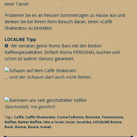
einer Tasse!
Probieren Sie es an heissen Sommertagen zu Hause aus und
denken Sie bei Ihrem Rom-Besuch daran, einen «Caffè
Shakerato» zu bestellen.
LOCALIKE Tipp
✪
Wir verraten gerne Roms Bars mit den besten
Kaffeespezialitäten. Einfach
Roma PERSONAL
buchen und
schon ist wahrer Genuss garantiert.
… und der Schaum darf auch nicht fehlen.
Geschüttelt, nie gerührt!
Tags:
Caffè,
Caffè Shakerato,
ComeToRome,
Eternità,
Fotomotive,
Kaffee,
Kalter Kaffee,
like a local,
local,
localike,
LOCALIKE Roma,
Rom,
Roma,
Rome,
travel,