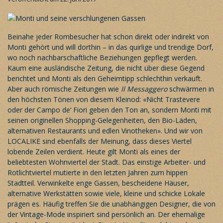
Beinahe jeder Rombesucher hat schon direkt oder indirekt von
Monti gehört und will dorthin – in das quirlige und trendige Dorf,
wo noch nachbarschaftliche Beziehungen gepflegt werden.
Kaum eine ausländische Zeitung, die nicht über diese Gegend
berichtet und Monti als den Geheimtipp schlechthin verkauft.
Aber auch römische Zeitungen wie
Il Messaggero
schwärmen in
den höchsten Tönen von diesem Kleinod: «Nicht Trastevere
oder der Campo de‘ Fiori geben den Ton an, sondern Monti mit
seinen originellen Shopping-Gelegenheiten, den Bio-Läden,
alternativen Restaurants und edlen Vinotheken». Und wir von
LOCALIKE
sind ebenfalls der Meinung, dass dieses Viertel
lobende Zeilen verdient. Heute gilt Monti als eines der
beliebtesten Wohnviertel der Stadt. Das einstige Arbeiter- und
Rotlichtviertel mutierte in den letzten Jahren zum hippen
Stadtteil. Verwinkelte enge Gassen, bescheidene Häuser,
alternative Werkstätten sowie viele, kleine und schicke Lokale
prägen es. Häufig treffen Sie die unabhängigen Designer, die von
der Vintage-Mode inspiriert sind persönlich an. Der ehemalige