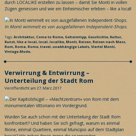
durch LOCALIKE erstellen zu lassen – damit Sie Monti in vollen
Zügen geniessen und wie ein Einheimischer erleben – like a local!
In Monti wimmelt es von ausgefallenen Independent-Shops.
Tags:
Architektur,
Come to Rome,
Geheimtipp,
Geschichte,
Kultur,
Kunst,
like a local,
local,
localike,
Monti,
Reisen,
Reisen nach Mass,
Rom,
Roma,
Rome,
travel,
unabhängige Labels,
Viertel Monti,
Vintage-Mode,
Verwirrung & Entwirrung –
Unterteilung der Stadt Rom
Veröffentlicht am 27. März 2017
Wurden Sie auch schon mit der Unterteilung der Stadt Rom
konfrontiert? Und haben Sie sich gefragt, warum es einmal
Rione, einmal Quartiere, einmal Municipio auf dem Stadtplan
heisst? Wir geben Ihnen gerne die spannenden