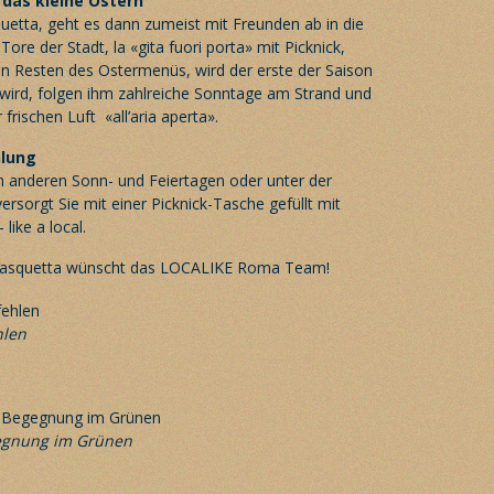
 das kleine Ostern
etta, geht es dann zumeist mit Freunden ab in die
Tore der Stadt, la «gita fuori porta» mit Picknick,
hen Resten des Ostermenüs, wird der erste der Saison
t wird, folgen ihm zahlreiche Sonntage am Strand und
frischen Luft «all’aria aperta».
lung
anderen Sonn- und Feiertagen oder unter der
rsorgt Sie mit einer
Picknick-Tasche
gefüllt mit
like a local.
asquetta wünscht das LOCALIKE Roma Team!
hlen
gegnung im Grünen