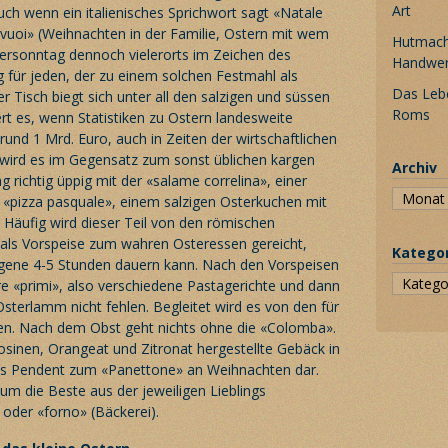
Art
uch wenn ein italienisches Sprichwort sagt «Natale
i vuoi» (Weihnachten in der Familie, Ostern mit wem
Hutmache
stersonntag dennoch vielerorts im Zeichen des
Handwe
eg für jeden, der zu einem solchen Festmahl als
Das Leb
r Tisch biegt sich unter all den salzigen und süssen
Roms
rt es, wenn Statistiken zu Ostern landesweite
und 1 Mrd. Euro, auch in Zeiten der wirtschaftlichen
l wird es im Gegensatz zum sonst üblichen kargen
Archiv
richtig üppig mit der «salame correlina», einer
 «pizza pasquale», einem salzigen Osterkuchen mit
 Häufig wird dieser Teil von den römischen
als Vorspeise zum wahren Osteressen gereicht,
Katego
gene 4-5 Stunden dauern kann. Nach den Vorspeisen
re «primi», also verschiedene Pastagerichte und dann
sterlamm nicht fehlen. Begleitet wird es von den für
en. Nach dem Obst geht nichts ohne die «Colomba».
osinen, Orangeat und Zitronat hergestellte Gebäck in
das Pendent zum «Panettone» an Weihnachten dar.
um die Beste aus der jeweiligen Lieblings
) oder «forno» (Bäckerei).