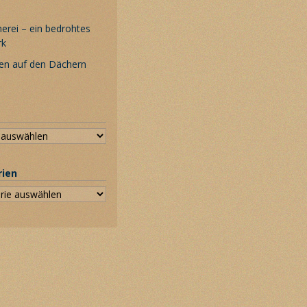
rei – ein bedrohtes
rk
en auf den Dächern
rien