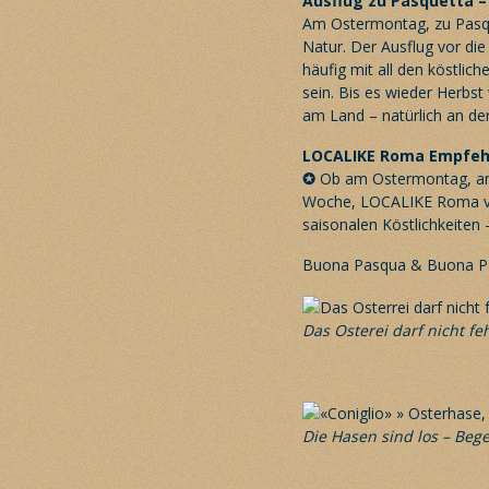
Ausflug zu Pasquetta –
Am Ostermontag, zu Pasqu
Natur. Der Ausflug vor die 
häufig mit all den köstlic
sein. Bis es wieder Herbs
am Land – natürlich an der 
LOCALIKE Roma
Empfeh
✪
Ob am Ostermontag, an 
Woche, LOCALIKE Roma ve
saisonalen Köstlichkeiten – 
Buona Pasqua & Buona P
Das Osterei darf nicht fe
Die Hasen sind los – Be