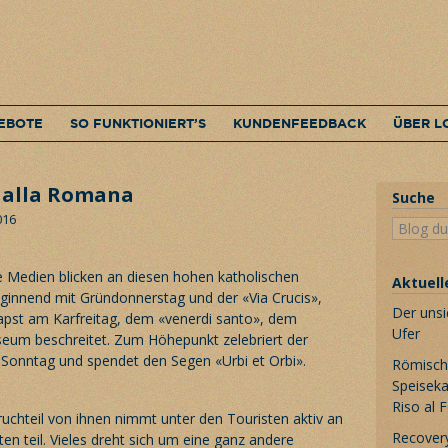
EBOTE
SO FUNKTIONIERT’S
KUNDENFEEDBACK
ÜBER L
rn alla Romana
Suche
016
ie Medien blicken an diesen hohen katholischen
Aktuell
ginnend mit Gründonnerstag und der «Via Crucis»,
Der unsi
pst am Karfreitag, dem «venerdi santo», dem
Ufer
seum beschreitet. Zum Höhepunkt zelebriert der
Sonntag und spendet den Segen «Urbi et Orbi».
Römische
Speiseka
Riso al 
uchteil von ihnen nimmt unter den Touristen aktiv an
Recovery
iten teil. Vieles dreht sich um eine ganz andere