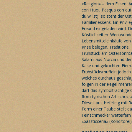
«Religion» – dem Essen. A
con i tuoi, Pasqua con qu
du willst), so steht der O
Familienessens. Ein Privil
Freund eingeladen wird. De
Köstlichkeiten. Wen wunde
Lebensmitteleinkäufe von r
Krise belegen. Traditionel
Frühstück am Ostersonntag 
Salami aus Norcia und der
Käse und gekochten Eiern.
Frühstücksmuffeln jedoch 
welches durchaus geschla
folgen in der Regel mehre
darf das symbolträchtige O
Rom typischen Artischock
Dieses aus Hefeteig mit R
Form einer Taube stellt 
Feinschmecker wetteifern 
«passticceria» (Konditorei