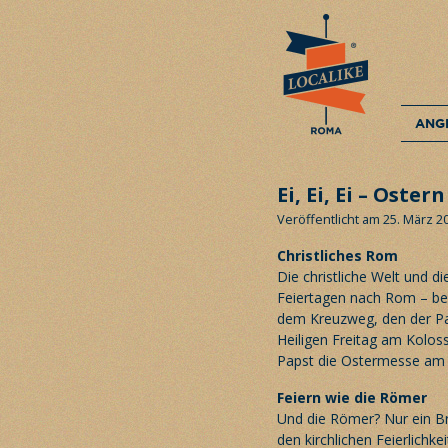
ANG
Ei, Ei, Ei – Oste
Veröffentlicht am 25. März 2
Christliches Rom
Die christliche Welt und d
Feiertagen nach Rom – be
dem Kreuzweg, den der Pa
Heiligen Freitag am Kolos
Papst die Ostermesse am 
Feiern wie die Römer
Und die Römer? Nur ein Br
den kirchlichen Feierlichke