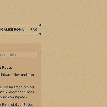
OCALIKE ROMA
FAQ
e Posts
chtbare Tiber und sein
 Spezialitäten auf der
rte – «Pomodori con il
Forno con Patate»
 Fund wird zur Street