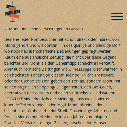
Der antikste Stadtteil Roms – Monti
Rione I
Veröffentlicht am 22. Juni 2017
Beinahe jeder Rombesucher hat schon direkt oder indirekt von
Monti gehört und will dorthin – in das quirlige und trendige Dorf,
wo noch nachbarschaftliche Beziehungen gepflegt werden.
Kaum eine ausländische Zeitung, die nicht über diese Gegend
berichtet und Monti als den Geheimtipp schlechthin verkauft.
Aber auch römische Zeitungen wie
Il Messaggero
schwärmen in
den höchsten Tönen von diesem Kleinod: «Nicht Trastevere
oder der Campo de‘ Fiori geben den Ton an, sondern Monti mit
seinen originellen Shopping-Gelegenheiten, den Bio-Läden,
alternativen Restaurants und edlen Vinotheken». Und wir von
LOCALIKE
sind ebenfalls der Meinung, dass dieses Viertel
lobende Zeilen verdient. Heute gilt Monti als eines der
beliebtesten Wohnviertel der Stadt. Das einstige Arbeiter- und
Rotlichtviertel mutierte in den letzten Jahren zum hippen
Stadtteil. Verwinkelte enge Gassen, bescheidene Häuser,