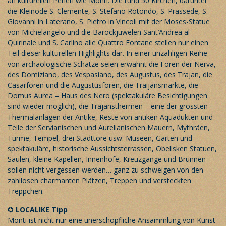
an kulturellen Perlen wie Monti. Die rund 50 Kirchen, darunter
die Kleinode S. Clemente, S. Stefano Rotondo, S. Prassede, S.
Giovanni in Laterano, S. Pietro in Vincoli mit der Moses-Statue
von Michelangelo und die Barockjuwelen Sant’Andrea al
Quirinale und S. Carlino alle Quattro Fontane stellen nur einen
Teil dieser kulturellen Highlights dar. In einer unzähligen Reihe
von archäologische Schätze seien erwähnt die Foren der Nerva,
des Domiziano, des Vespasiano, des Augustus, des Trajan, die
Cäsarforen und die Augustusforen, die Traijansmärkte, die
Domus Aurea – Haus des Nero (spektakuläre Besichtigungen
sind wieder möglich), die Trajansthermen – eine der grössten
Thermalanlagen der Antike, Reste von antiken Aquädukten und
Teile der Servianischen und Aurelianischen Mauern, Mythräen,
Türme, Tempel, drei Stadttore usw. Museen, Gärten und
spektakuläre, historische Aussichtsterrassen, Obelisken Statuen,
Säulen, kleine Kapellen, Innenhöfe, Kreuzgänge und Brunnen
sollen nicht vergessen werden… ganz zu schweigen von den
zahllosen charmanten Plätzen, Treppen und versteckten
Treppchen.
✪
LOCALIKE Tipp
Monti ist nicht nur eine unerschöpfliche Ansammlung von Kunst-