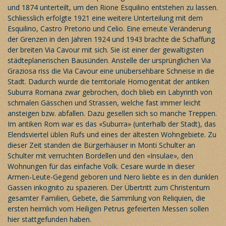
und 1874 unterteilt, um den Rione Esquilino entstehen zu lassen.
Schliesslich erfolgte 1921 eine weitere Unterteilung mit dem
Esquilino, Castro Pretorio und Celio. Eine erneute Veränderung
der Grenzen in den Jahren 1924 und 1943 brachte die Schaffung
der breiten Via Cavour mit sich. Sie ist einer der gewaltigsten
städteplanerischen Bausünden. Anstelle der ursprünglichen Via
Graziosa riss die Via Cavour eine unübersehbare Schneise in die
Stadt. Dadurch wurde die territoriale Homogenität der antiken
Suburra Romana zwar gebrochen, doch blieb ein Labyrinth von
schmalen Gässchen und Strassen, welche fast immer leicht
ansteigen bzw. abfallen. Dazu gesellen sich so manche Treppen.
Im antiken Rom war es das «Suburra» (unterhalb der Stadt), das
Elendsviertel üblen Rufs und eines der ältesten Wohngebiete. Zu
dieser Zeit standen die Bürgerhäuser in Monti Schulter an
Schulter mit verruchten Bordellen und den «Insulae», den
Wohnungen für das einfache Volk. Cesare wurde in dieser
Armen-Leute-Gegend geboren und Nero liebte es in den dunklen
Gassen inkognito zu spazieren. Der Übertritt zum Christentum
gesamter Familien, Gebete, die Sammlung von Reliquien, die
ersten heimlich vom Heiligen Petrus gefeierten Messen sollen
hier stattgefunden haben.