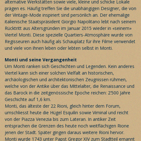
alternative Werkstätten sowie viele, kleine und schicke Lokale
prägen es. Häufig treffen Sie die unabhängigen Designer, die von
der Vintage-Mode inspiriert sind persönlich an. Der ehemalige
italienische Staatspräsident Giorgio Napolitano lebt nach seinem
Rücktritt aus Altersgründen im Januar 2015 wieder in «seinem»
Viertel Monti. Diese spezielle Quartiers-Atmosphäre wurde von
Regisseuren auch häufig als Schauplatz für ihre Filme verwendet
und viele von ihnen leben oder lebten selbst in Monti.
Monti und seine Vergangenheit
Um Monti ranken sich Geschichten und Legenden. Kein anderes
Viertel kann sich einer solchen Vielfalt an historischen,
archäologischen und architektonischen Zeugnissen rühmen,
welche von der Antike über das Mittelalter, die Renaissance und
das Barock in die zeitgenössische Epoche reichen: 2‘500 Jahre
Geschichte auf 1,6 km.
Monti, das älteste der 22 Rioni, gleich hinter dem Forum,
umschliesst heute die Hügel Esquilin sowie Viminal und reicht
von der Piazza Venezia bis zum Lateran. In antiker Zeit
entsprachen die Grenzen des heute noch weitflächigen Rione
jenen der Stadt. Später gingen daraus weitere Rioni hervor.
Monti wurde 1743 unter Papst Gregor XIV zum Stadtteil ernannt