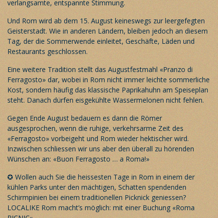
verlangsamte, entspannte Stimmung.
Und
Rom
wird ab dem 15. August keineswegs zur leergefegten
Geisterstadt. Wie in anderen Ländern, bleiben jedoch an diesem
Tag, der die Sommerwende einleitet, Geschäfte, Läden und
Restaurants geschlossen.
Eine weitere Tradition stellt das Augustfestmahl «Pranzo di
Ferragosto» dar, wobei in
Rom
nicht immer leichte sommerliche
Kost, sondern häufig das klassische Paprikahuhn am Speiseplan
steht. Danach dürfen eisgekühlte Wassermelonen nicht fehlen.
Gegen Ende August bedauern es dann die Römer
ausgesprochen, wenn die ruhige, verkehrsarme Zeit des
«Ferragosto» vorbeigeht und
Rom
wieder hektischer wird.
Inzwischen schliessen wir uns aber den überall zu hörenden
Wünschen an: «Buon Ferragosto … a Roma!»
✪ Wollen auch Sie die heissesten Tage in
Rom
in einem der
kühlen Parks unter den mächtigen, Schatten spendenden
Schirmpinien bei einem traditionellen Picknick geniessen?
LOCALIKE Rom macht’s möglich: mit einer Buchung
«Roma
PICNIC»
.