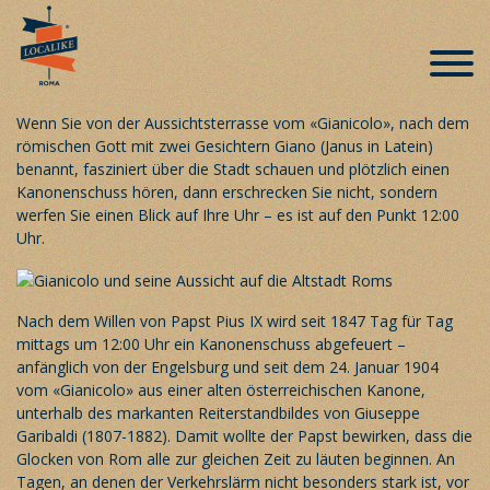
Kanonenschüsse haben ihren Preis
Veröffentlicht am 24. Januar 2019
Wenn Sie von der Aussichtsterrasse vom «Gianicolo», nach dem
römischen Gott mit zwei Gesichtern Giano (Janus in Latein)
benannt, fasziniert über die Stadt schauen und plötzlich einen
Kanonenschuss hören, dann erschrecken Sie nicht, sondern
werfen Sie einen Blick auf Ihre Uhr – es ist auf den Punkt 12:00
Uhr.
Nach dem Willen von Papst Pius IX wird seit 1847 Tag für Tag
mittags um 12:00 Uhr ein Kanonenschuss abgefeuert –
anfänglich von der Engelsburg und seit dem 24. Januar 1904
vom «Gianicolo» aus einer alten österreichischen Kanone,
unterhalb des markanten Reiterstandbildes von Giuseppe
Garibaldi (1807-1882). Damit wollte der Papst bewirken, dass die
Glocken von Rom alle zur gleichen Zeit zu läuten beginnen. An
Tagen, an denen der Verkehrslärm nicht besonders stark ist, vor