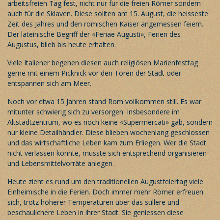
arbeitsfreien Tag fest, nicht nur für die freien Römer sondern
auch für die Sklaven. Diese sollten am 15. August, die heisseste
Zeit des Jahres und den römischen Kaiser angemessen feiern.
Der lateinische Begriff der «Feriae Augusti», Ferien des
Augustus, blieb bis heute erhalten.
Viele Italiener begehen diesen auch religiösen Marienfesttag
gerne mit einem Picknick vor den Toren der Stadt oder
entspannen sich am Meer.
Noch vor etwa 15 Jahren stand
Rom
vollkommen still. Es war
mitunter schwierig sich zu versorgen. Insbesondere im
Altstadtzentrum, wo es noch keine «Supermercati» gab, sondern
nur kleine Detailhändler. Diese blieben wochenlang geschlossen
und das wirtschaftliche Leben kam zum Erliegen. Wer die Stadt
nicht verlassen konnte, musste sich entsprechend organisieren
und Lebensmittelvorräte anlegen.
Heute zieht es rund um den traditionellen Augustfeiertag viele
Einheimische in die Ferien. Doch immer mehr Römer erfreuen
sich, trotz höherer Temperaturen über das stillere und
beschaulichere Leben in ihrer Stadt. Sie geniessen diese