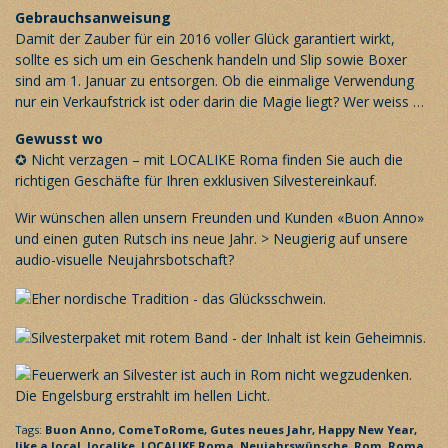
Gebrauchsanweisung
Damit der Zauber für ein 2016 voller Glück garantiert wirkt,
sollte es sich um ein Geschenk handeln und Slip sowie Boxer
sind am 1. Januar zu entsorgen. Ob die einmalige Verwendung
nur ein Verkaufstrick ist oder darin die Magie liegt? Wer weiss …
Gewusst wo
✪ Nicht verzagen – mit
LOCALIKE Roma
finden Sie auch die
richtigen Geschäfte für Ihren exklusiven Silvestereinkauf.
Wir wünschen allen unsern Freunden und Kunden «Buon Anno»
und einen guten Rutsch ins neue Jahr.
> Neugierig auf unsere
audio-visuelle Neujahrsbotschaft?
Tags:
Buon Anno,
ComeToRome,
Gutes neues Jahr,
Happy New Year,
like a local,
localike,
LOCALIKE Roma,
Neujahrswünsche,
Rom,
Roma,