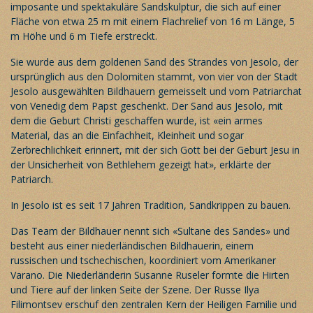
imposante und spektakuläre Sandskulptur, die sich auf einer
Fläche von etwa 25 m mit einem Flachrelief von 16 m Länge, 5
m Höhe und 6 m Tiefe erstreckt.
Sie wurde aus dem goldenen Sand des Strandes von Jesolo, der
ursprünglich aus den Dolomiten stammt, von vier von der Stadt
Jesolo ausgewählten Bildhauern gemeisselt und vom Patriarchat
von Venedig dem Papst geschenkt. Der Sand aus Jesolo, mit
dem die Geburt Christi geschaffen wurde, ist «ein armes
Material, das an die Einfachheit, Kleinheit und sogar
Zerbrechlichkeit erinnert, mit der sich Gott bei der Geburt Jesu in
der Unsicherheit von Bethlehem gezeigt hat», erklärte der
Patriarch.
In Jesolo ist es seit 17 Jahren Tradition, Sandkrippen zu bauen.
Das Team der Bildhauer nennt sich «Sultane des Sandes» und
besteht aus einer niederländischen Bildhauerin, einem
russischen und tschechischen, koordiniert vom Amerikaner
Varano. Die Niederländerin Susanne Ruseler formte die Hirten
und Tiere auf der linken Seite der Szene. Der Russe Ilya
Filimontsev erschuf den zentralen Kern der Heiligen Familie und