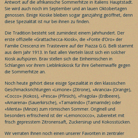
Antwort auf die afrikanische Sommerhitze in Italiens Hauptstadt.
Sie wird auch noch im September und an lauen Oktobertagen
genossen. Einige Kioske bleiben sogar ganzjährig geöffnet, denn
diese Spezialität ist nur bei ihnen zu finden.
Die Tradition besteht seit zumindest einem Jahrhundert. Der
erste offizielle «Grattachecca-Kiosk», die «Fonte d’Oro» der
Familie Crescenzi im Trastevere auf der Piazza G.G. Belli stammt
aus dem Jahr 1913. In fast allen Vierteln lässt sich ein solcher
Kiosk aufspüren. Brav stellen sich die Einheimischen in
Schlangen vor ihrem Lieblinkskiosk für ihre Geheimwaffe gegen
die Sommerhitze an.
Noch heute gehört diese eisige Spezialität in den klassischen
Geschmacksrichtungen «Limone» (Zitrone), «Arancia» (Orange),
«Cocco» (Kokos), «Pesca» (Pfirsich), «Fragola» (Erdbeere),
«Amarena» (Sauerkirsche), «Tamarindo» (Tamarinde) oder
«Menta» (Minze) zum römischen Sommer. Originell und
besonders erfrischend ist der «Lemoncocco», zubereitet mit
frisch gepresstem Zitronensaft, Zuckersirup und Kokosstücken.
Wir verraten Ihnen noch einen unserer Favoriten in zentraler