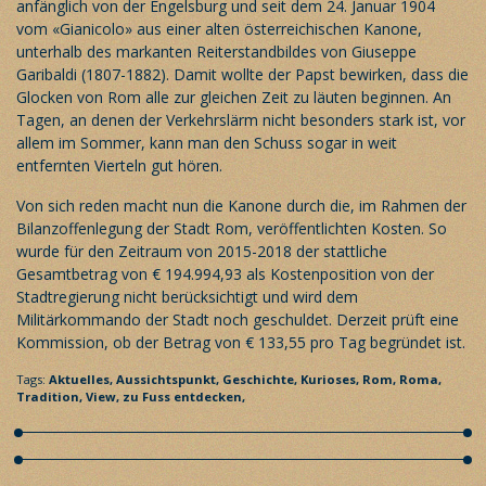
anfänglich von der Engelsburg und seit dem 24. Januar 1904
vom «Gianicolo» aus einer alten österreichischen Kanone,
unterhalb des markanten Reiterstandbildes von Giuseppe
Garibaldi (1807-1882). Damit wollte der Papst bewirken, dass die
Glocken von Rom alle zur gleichen Zeit zu läuten beginnen. An
Tagen, an denen der Verkehrslärm nicht besonders stark ist, vor
allem im Sommer, kann man den Schuss sogar in weit
entfernten Vierteln gut hören.
Von sich reden macht nun die Kanone durch die, im Rahmen der
Bilanzoffenlegung der Stadt Rom, veröffentlichten Kosten. So
wurde für den Zeitraum von 2015-2018 der stattliche
Gesamtbetrag von € 194.994,93 als Kostenposition von der
Stadtregierung nicht berücksichtigt und wird dem
Militärkommando der Stadt noch geschuldet. Derzeit prüft eine
Kommission, ob der Betrag von € 133,55 pro Tag begründet ist.
Tags:
Aktuelles,
Aussichtspunkt,
Geschichte,
Kurioses,
Rom,
Roma,
Tradition,
View,
zu Fuss entdecken,