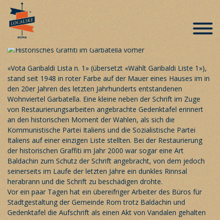
Schildbürgerstreich in Rom –
historisches Graffiti wurde entfernt
Veröffentlicht am 24. März 2019
«Vota Garibaldi Lista n. 1» (übersetzt «Wählt Garibaldi Liste 1»),
stand seit 1948 in roter Farbe auf der Mauer eines Hauses im in
den 20er Jahren des letzten Jahrhunderts entstandenen
Wohnviertel Garbatella. Eine kleine neben der Schrift im Zuge
von Restaurierungsarbeiten angebrachte Gedenktafel erinnert
an den historischen Moment der Wahlen, als sich die
Kommunistische Partei Italiens und die Sozialistische Partei
Italiens auf einer einzigen Liste stellten. Bei der Restaurierung
der historischen Graffiti im Jahr 2000 war sogar eine Art
Baldachin zum Schutz der Schrift angebracht, von dem jedoch
seinerseits im Laufe der letzten Jahre ein dunkles Rinnsal
herabrann und die Schrift zu beschädigen drohte.
Vor ein paar Tagen hat ein übereifriger Arbeiter des Büros für
Stadtgestaltung der Gemeinde Rom trotz Baldachin und
Gedenktafel die Aufschrift als einen Akt von Vandalen gehalten