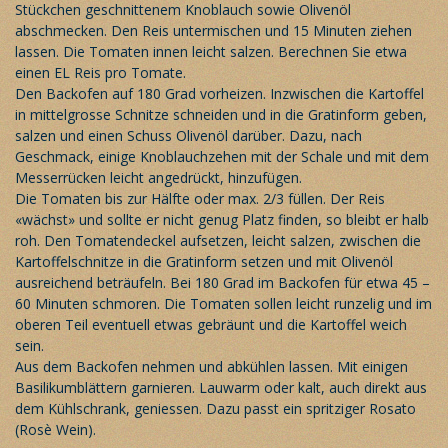
Stückchen geschnittenem Knoblauch sowie Olivenöl
abschmecken. Den Reis untermischen und 15 Minuten ziehen
lassen. Die Tomaten innen leicht salzen. Berechnen Sie etwa
einen EL Reis pro Tomate.
Den Backofen auf 180 Grad vorheizen. Inzwischen die Kartoffel
in mittelgrosse Schnitze schneiden und in die Gratinform geben,
salzen und einen Schuss Olivenöl darüber. Dazu, nach
Geschmack, einige Knoblauchzehen mit der Schale und mit dem
Messerrücken leicht angedrückt, hinzufügen.
Die Tomaten bis zur Hälfte oder max. 2/3 füllen. Der Reis
«wächst» und sollte er nicht genug Platz finden, so bleibt er halb
roh. Den Tomatendeckel aufsetzen, leicht salzen, zwischen die
Kartoffelschnitze in die Gratinform setzen und mit Olivenöl
ausreichend beträufeln. Bei 180 Grad im Backofen für etwa 45 –
60 Minuten schmoren. Die Tomaten sollen leicht runzelig und im
oberen Teil eventuell etwas gebräunt und die Kartoffel weich
sein.
Aus dem Backofen nehmen und abkühlen lassen. Mit einigen
Basilikumblättern garnieren. Lauwarm oder kalt, auch direkt aus
dem Kühlschrank, geniessen. Dazu passt ein spritziger Rosato
(Rosè Wein).