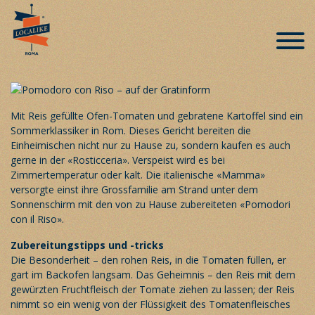
Römische Spezialitäten auf der
Speisekarte – «Pomodori con il Riso al
Forno con Patate»
Veröffentlicht am 21. August 2020
Mit Reis gefüllte Ofen-Tomaten und gebratene Kartoffel sind ein
Sommerklassiker in Rom. Dieses Gericht bereiten die
Einheimischen nicht nur zu Hause zu, sondern kaufen es auch
gerne in der «Rosticceria». Verspeist wird es bei
Zimmertemperatur oder kalt. Die italienische «Mamma»
versorgte einst ihre Grossfamilie am Strand unter dem
Sonnenschirm mit den von zu Hause zubereiteten «Pomodori
con il Riso».
Zubereitungstipps und -tricks
Die Besonderheit – den rohen Reis, in die Tomaten füllen, er
gart im Backofen langsam. Das Geheimnis – den Reis mit dem
gewürzten Fruchtfleisch der Tomate ziehen zu lassen; der Reis
nimmt so ein wenig von der Flüssigkeit des Tomatenfleisches