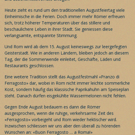
Heute zieht es rund um den traditionellen Augustfeiertag viele
Einheimische in die Ferien. Doch immer mehr Römer erfreuen
sich, trotz höherer Temperaturen über das stillere und
beschaulichere Leben in ihrer Stadt. Sie geniessen diese
verlangsamte, entspannte Stimmung.
Und
Rom
wird ab dem 15. August keineswegs zur leergefegten
Geisterstadt. Wie in anderen Ländern, bleiben jedoch an diesem
Tag, der die Sommerwende einleitet, Geschäfte, Läden und
Restaurants geschlossen.
Eine weitere Tradition stellt das Augustfestmahl «Pranzo di
Ferragosto» dar, wobei in
Rom
nicht immer leichte sommerliche
Kost, sondern häufig das klassische Paprikahuhn am Speiseplan
steht. Danach dürfen eisgekühlte Wassermelonen nicht fehlen.
Gegen Ende August bedauern es dann die Römer
ausgesprochen, wenn die ruhige, verkehrsarme Zeit des
«Ferragosto» vorbeigeht und
Rom
wieder hektischer wird.
Inzwischen schliessen wir uns aber den überall zu hörenden
Wünschen an: «Buon Ferragosto … a Roma!»