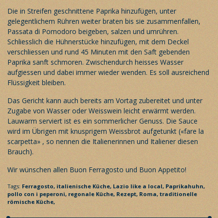
Die in Streifen geschnittene Paprika hinzufügen, unter
gelegentlichem Rühren weiter braten bis sie zusammenfallen,
Passata di Pomodoro beigeben, salzen und umrühren.
Schliesslich die Hühnerstücke hinzufügen, mit dem Deckel
verschliessen und rund 45 Minuten mit den Saft gebenden
Paprika sanft schmoren. Zwischendurch heisses Wasser
aufgiessen und dabei immer wieder wenden. Es soll ausreichend
Flüssigkeit bleiben.
Das Gericht kann auch bereits am Vortag zubereitet und unter
Zugabe von Wasser oder Weisswein leicht erwärmt werden.
Lauwarm serviert ist es ein sommerlicher Genuss. Die Sauce
wird im Übrigen mit knusprigem Weissbrot aufgetunkt («fare la
scarpetta» , so nennen die Italienerinnen und Italiener diesen
Brauch).
Wir wünschen allen Buon Ferragosto und Buon Appetito!
Tags:
Ferragosto,
italienische Küche,
Lazio
like a local,
Paprikahuhn,
pollo con i peperoni,
regonale Küche,
Rezept,
Roma,
traditionelle
römische Küche,