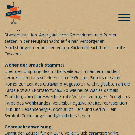
Silvesterbrauch like a Roman
Veröffentlicht am 29. Dezember 2015
Der Römer sieht rot
Linsengerichte, Feuerwerk und Co. sind bekannt als
Silvestertradition. Abergläubische Römerinnen und Römer
setzen in der Neujahrsnacht auf einen verborgenen
Glücksbringer, der auf den ersten Blick nicht sichtbar ist – rote
Dessous.
Woher der Brauch stammt?
Über den Ursprung des mittlerweile auch in andern Ländern
verbreiteten Usus scheiden sich die Geister. Bereits die alten
Römer zur Zeit des Ottaviano Augusto 31 v. Chr. glaubten an die
Farbe Rot als «Portafortuna». So wie heute war es damals
Tradition, zum Jahreswechsel rote Wäsche zu tragen. Rot gilt als
Farbe des Wohlstandes, vertreibt negative Kräfte, repräsentiert
Blut und Lebensenergie, doch auch Herz und Gefühl – ein
Symbol für ein langes und glückliches Leben.
Gebrauchsanweisung
Damit der Zauber für ein 2016 voller Glück garantiert wirkt,