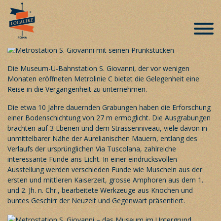
Metrostation S. Giovanni – Museum im
Untergrund
Veröffentlicht am 25. November 2018
Die Museum-U-Bahnstation S. Giovanni, der vor wenigen
Monaten eröffneten Metrolinie C bietet die Gelegenheit eine
Reise in die Vergangenheit zu unternehmen.
Die etwa 10 Jahre dauernden Grabungen haben die Erforschung
einer Bodenschichtung von 27 m ermöglicht. Die Ausgrabungen
brachten auf 3 Ebenen und dem Strassenniveau, viele davon in
unmittelbarer Nähe der Aurelianischen Mauern, entlang des
Verlaufs der ursprünglichen Via Tuscolana, zahlreiche
interessante Funde ans Licht. In einer eindrucksvollen
Ausstellung werden verschieden Funde wie Muscheln aus der
ersten und mittleren Kaiserzeit, grosse Amphoren aus dem 1.
und 2. Jh. n. Chr., bearbeitete Werkzeuge aus Knochen und
buntes Geschirr der Neuzeit und Gegenwart präsentiert.