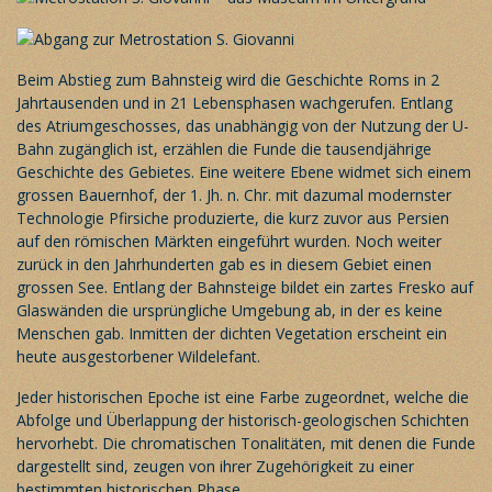
Beim Abstieg zum Bahnsteig wird die Geschichte Roms in 2
Jahrtausenden und in 21 Lebensphasen wachgerufen. Entlang
des Atriumgeschosses, das unabhängig von der Nutzung der U-
Bahn zugänglich ist, erzählen die Funde die tausendjährige
Geschichte des Gebietes. Eine weitere Ebene widmet sich einem
grossen Bauernhof, der 1. Jh. n. Chr. mit dazumal modernster
Technologie Pfirsiche produzierte, die kurz zuvor aus Persien
auf den römischen Märkten eingeführt wurden. Noch weiter
zurück in den Jahrhunderten gab es in diesem Gebiet einen
grossen See. Entlang der Bahnsteige bildet ein zartes Fresko auf
Glaswänden die ursprüngliche Umgebung ab, in der es keine
Menschen gab. Inmitten der dichten Vegetation erscheint ein
heute ausgestorbener Wildelefant.
Jeder historischen Epoche ist eine Farbe zugeordnet, welche die
Abfolge und Überlappung der historisch-geologischen Schichten
hervorhebt. Die chromatischen Tonalitäten, mit denen die Funde
dargestellt sind, zeugen von ihrer Zugehörigkeit zu einer
bestimmten historischen Phase.