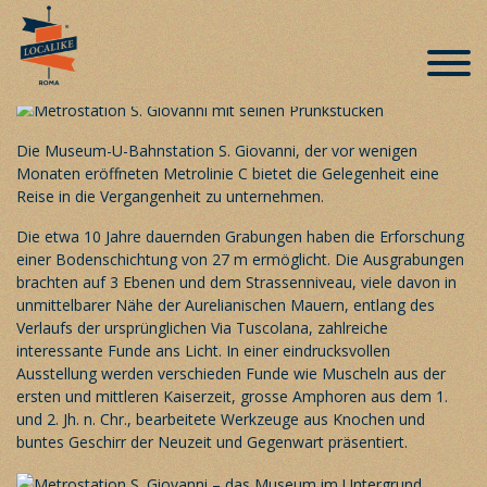
Metrostation S. Giovanni – Museum im
Untergrund
Veröffentlicht am 25. November 2018
Die Museum-U-Bahnstation S. Giovanni, der vor wenigen
Monaten eröffneten Metrolinie C bietet die Gelegenheit eine
Reise in die Vergangenheit zu unternehmen.
Die etwa 10 Jahre dauernden Grabungen haben die Erforschung
einer Bodenschichtung von 27 m ermöglicht. Die Ausgrabungen
brachten auf 3 Ebenen und dem Strassenniveau, viele davon in
unmittelbarer Nähe der Aurelianischen Mauern, entlang des
Verlaufs der ursprünglichen Via Tuscolana, zahlreiche
interessante Funde ans Licht. In einer eindrucksvollen
Ausstellung werden verschieden Funde wie Muscheln aus der
ersten und mittleren Kaiserzeit, grosse Amphoren aus dem 1.
und 2. Jh. n. Chr., bearbeitete Werkzeuge aus Knochen und
buntes Geschirr der Neuzeit und Gegenwart präsentiert.