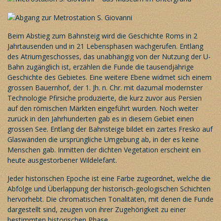
Beim Abstieg zum Bahnsteig wird die Geschichte Roms in 2
Jahrtausenden und in 21 Lebensphasen wachgerufen. Entlang
des Atriumgeschosses, das unabhängig von der Nutzung der U-
Bahn zugänglich ist, erzählen die Funde die tausendjährige
Geschichte des Gebietes. Eine weitere Ebene widmet sich einem
grossen Bauernhof, der 1. Jh. n. Chr. mit dazumal modernster
Technologie Pfirsiche produzierte, die kurz zuvor aus Persien
auf den römischen Märkten eingeführt wurden. Noch weiter
zurück in den Jahrhunderten gab es in diesem Gebiet einen
grossen See. Entlang der Bahnsteige bildet ein zartes Fresko auf
Glaswänden die ursprüngliche Umgebung ab, in der es keine
Menschen gab. Inmitten der dichten Vegetation erscheint ein
heute ausgestorbener Wildelefant.
Jeder historischen Epoche ist eine Farbe zugeordnet, welche die
Abfolge und Überlappung der historisch-geologischen Schichten
hervorhebt. Die chromatischen Tonalitäten, mit denen die Funde
dargestellt sind, zeugen von ihrer Zugehörigkeit zu einer
bestimmten historischen Phase.