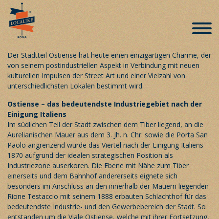
Ostiense und seine Auferstehung
Veröffentlicht am 26. Februar 2019
Der Stadtteil Ostiense hat heute einen einzigartigen Charme, der
von seinem postindustriellen Aspekt in Verbindung mit neuen
kulturellen Impulsen der Street Art und einer Vielzahl von
unterschiedlichsten Lokalen bestimmt wird.
Ostiense – das bedeutendste Industriegebiet nach der
Einigung Italiens
Im südlichen Teil der Stadt zwischen dem Tiber liegend, an die
Aurelianischen Mauer aus dem 3. Jh. n. Chr. sowie die Porta San
Paolo angrenzend wurde das Viertel nach der Einigung Italiens
1870 aufgrund der idealen strategischen Position als
Industriezone auserkoren. Die Ebene mit Nähe zum Tiber
einerseits und dem Bahnhof andererseits eignete sich
besonders im Anschluss an den innerhalb der Mauern liegenden
Rione Testaccio mit seinem 1888 erbauten Schlachthof für das
bedeutendste Industrie- und den Gewerbebereich der Stadt. So
entstanden um die Viale Ostiense, welche mit ihrer Fortsetzung,