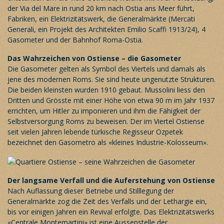
der Via del Mare in rund 20 km nach Ostia ans Meer führt,
Fabriken, ein Elektrizitätswerk, die Generalmärkte (Mercati
Generali, ein Projekt des Architekten Emilio Scaffi 1913/24), 4
Gasometer und der Bahnhof Roma-Ostia.
Das Wahrzeichen von Ostiense – die Gasometer
Die Gasometer gelten als Symbol des Viertels und damals als
jene des modernen Roms. Sie sind heute ungenutzte Strukturen.
Die beiden kleinsten wurden 1910 gebaut. Mussolini liess den
Dritten und Grösste mit einer Höhe von etwa 90 m im Jahr 1937
errichten, um Hitler zu imponieren und ihm die Fähigkeit der
Selbstversorgung Roms zu beweisen. Der im Viertel Ostiense
seit vielen Jahren lebende türkische Regisseur Ozpetek
bezeichnet den Gasometro als «kleines Industrie-Kolosseum».
Der langsame Verfall und die Auferstehung von Ostiense
Nach Auflassung dieser Betriebe und Stilllegung der
Generalmärkte zog die Zeit des Verfalls und der Lethargie ein,
bis vor einigen Jahren ein Revival erfolgte. Das Elektrizitätswerks
«Centrale Montemartini» ist eine Aussenstelle der