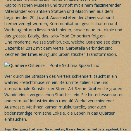
Kapitolinischen Museen und trumpft mit einem faszinierenden
Miteinander von antiken Statuen und Maschinen aus dem
beginnenden 20. Jh. auf. Aussenstellen der Universität sind
hierher verlegt worden, Kommunikationsgesellschaften und
Werbeagenturen liessen sich nieder, sowie neue In-Lokale und
das grösste Eataly, das Italo-Food Emporium folgten.
Eine moderne, weisse Stahlbrücke, welche Ostiense seit dem
Dezember 2012 mit dem Viertel Garbatella verbindet sind
Zeichen der Erneuerung und urbanistischer Transformation.
Wer durch die Strassen des Viertels schlendert, taucht in ein
wahres Freilichtmuseum ein. Berühmte italienische und
internationale Künstler der Street Art Szene färbten die grauen
Wände eines vergessenen Stadtteils ein. Sie hinterliessen unter
anderem auf Industrieruinen rund 40 Werke verschiedener
Ausmasse. Mit ihnen kamen multikulturelle, aber auch
bodenständige römische Lokale, die Leben in das Quartier
einhauchen.
Tags:
Einigung Italiens,
Gasometer,
Gewerbezone,
Industriegebiet,
like