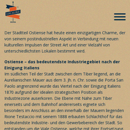
Ostiense und seine Auferstehung
Veröffentlicht am 26. Februar 2019
Der Stadtteil Ostiense hat heute einen einzigartigen Charme, der
von seinem postindustriellen Aspekt in Verbindung mit neuen
kulturellen Impulsen der Street Art und einer Vielzahl von
unterschiedlichsten Lokalen bestimmt wird.
Ostiense – das bedeutendste Industriegebiet nach der
Einigung Italiens
Im südlichen Teil der Stadt zwischen dem Tiber liegend, an die
Aurelianischen Mauer aus dem 3. Jh. n. Chr. sowie die Porta San
Paolo angrenzend wurde das Viertel nach der Einigung Italiens
1870 aufgrund der idealen strategischen Position als
Industriezone auserkoren. Die Ebene mit Nähe zum Tiber
einerseits und dem Bahnhof andererseits eignete sich
besonders im Anschluss an den innerhalb der Mauern liegenden
Rione Testaccio mit seinem 1888 erbauten Schlachthof für das
bedeutendste Industrie- und den Gewerbebereich der Stadt. So
entstanden um die Viale Ostiense, welche mit ihrer Fortsetzung,