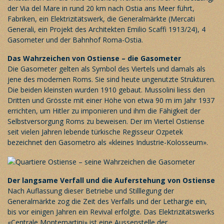
der Via del Mare in rund 20 km nach Ostia ans Meer führt,
Fabriken, ein Elektrizitätswerk, die Generalmärkte (Mercati
Generali, ein Projekt des Architekten Emilio Scaffi 1913/24), 4
Gasometer und der Bahnhof Roma-Ostia.
Das Wahrzeichen von Ostiense – die Gasometer
Die Gasometer gelten als Symbol des Viertels und damals als
jene des modernen Roms. Sie sind heute ungenutzte Strukturen.
Die beiden kleinsten wurden 1910 gebaut. Mussolini liess den
Dritten und Grösste mit einer Höhe von etwa 90 m im Jahr 1937
errichten, um Hitler zu imponieren und ihm die Fähigkeit der
Selbstversorgung Roms zu beweisen. Der im Viertel Ostiense
seit vielen Jahren lebende türkische Regisseur Ozpetek
bezeichnet den Gasometro als «kleines Industrie-Kolosseum».
Der langsame Verfall und die Auferstehung von Ostiense
Nach Auflassung dieser Betriebe und Stilllegung der
Generalmärkte zog die Zeit des Verfalls und der Lethargie ein,
bis vor einigen Jahren ein Revival erfolgte. Das Elektrizitätswerks
«Centrale Montemartini» ist eine Aussenstelle der