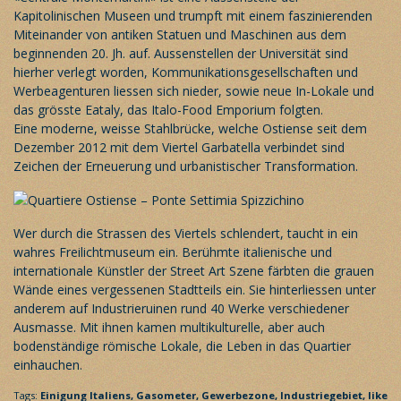
Kapitolinischen Museen und trumpft mit einem faszinierenden
Miteinander von antiken Statuen und Maschinen aus dem
beginnenden 20. Jh. auf. Aussenstellen der Universität sind
hierher verlegt worden, Kommunikationsgesellschaften und
Werbeagenturen liessen sich nieder, sowie neue In-Lokale und
das grösste Eataly, das Italo-Food Emporium folgten.
Eine moderne, weisse Stahlbrücke, welche Ostiense seit dem
Dezember 2012 mit dem Viertel Garbatella verbindet sind
Zeichen der Erneuerung und urbanistischer Transformation.
Wer durch die Strassen des Viertels schlendert, taucht in ein
wahres Freilichtmuseum ein. Berühmte italienische und
internationale Künstler der Street Art Szene färbten die grauen
Wände eines vergessenen Stadtteils ein. Sie hinterliessen unter
anderem auf Industrieruinen rund 40 Werke verschiedener
Ausmasse. Mit ihnen kamen multikulturelle, aber auch
bodenständige römische Lokale, die Leben in das Quartier
einhauchen.
Tags:
Einigung Italiens,
Gasometer,
Gewerbezone,
Industriegebiet,
like