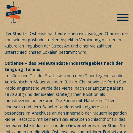
Ostiense und seine Auferstehung
Veröffentlicht am 26. Februar 2019
Der Stadtteil Ostiense hat heute einen einzigartigen Charme, der
von seinem postindustriellen Aspekt in Verbindung mit neuen
kulturellen Impulsen der Street Art und einer Vielzahl von
unterschiedlichsten Lokalen bestimmt wird.
Ostiense – das bedeutendste Industriegebiet nach der
Einigung Italiens
Im südlichen Teil der Stadt zwischen dem Tiber liegend, an die
Aurelianischen Mauer aus dem 3. Jh. n. Chr. sowie die Porta San
Paolo angrenzend wurde das Viertel nach der Einigung Italiens
1870 aufgrund der idealen strategischen Position als
Industriezone auserkoren. Die Ebene mit Nähe zum Tiber
einerseits und dem Bahnhof andererseits eignete sich
besonders im Anschluss an den innerhalb der Mauern liegenden
Rione Testaccio mit seinem 1888 erbauten Schlachthof für das
bedeutendste Industrie- und den Gewerbebereich der Stadt. So
entstanden um die Viale Ostiense, welche mit ihrer Fortsetzung,