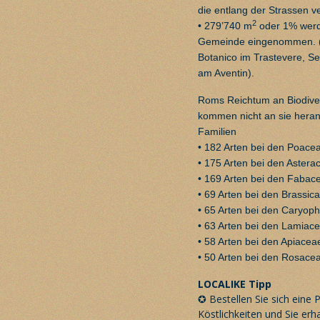
die entlang der Strassen v
2
• 279’740 m
oder 1% werd
Gemeinde eingenommen. (G
Botanico im Trastevere, S
am Aventin).
Roms Reichtum an Biodiver
kommen nicht an sie heran.
Familien
• 182 Arten bei den Poacea
• 175 Arten bei den Asterac
• 169 Arten bei den Fabac
• 69 Arten bei den Brassic
• 65 Arten bei den Caryop
• 63 Arten bei den Lamiace
• 58 Arten bei den Apiacea
• 50 Arten bei den Rosac
LOCALIKE Tipp
✪ Bestellen Sie sich eine
P
Köstlichkeiten und Sie erh