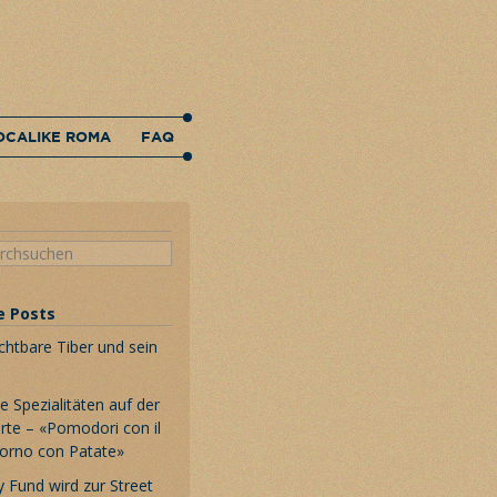
OCALIKE ROMA
FAQ
e Posts
chtbare Tiber und sein
 Spezialitäten auf der
rte – «Pomodori con il
Forno con Patate»
 Fund wird zur Street