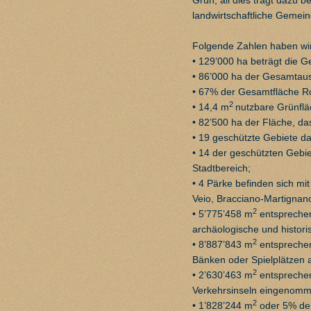
landwirtschaftliche Gemei
Folgende Zahlen haben wi
• 129’000 ha beträgt die 
• 86’000 ha der Gesamtaus
• 67% der Gesamtfläche Ro
2
• 14,4 m
nutzbare Grünflä
• 82’500 ha der Fläche, da
• 19 geschützte Gebiete da
• 14 der geschützten Gebie
Stadtbereich;
• 4 Pärke befinden sich mit
Veio, Bracciano-Martignano
2
• 5’775’458 m
entsprechen
archäologische und histori
2
• 8’887’843 m
entsprechen
Bänken oder Spielplätzen 
2
• 2’630’463 m
entspreche
Verkehrsinseln eingenomm
2
• 1’828’244 m
oder 5% der