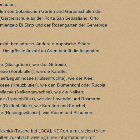
erlaufen;
en von Botanischen Gärten und Gartenschulen der
ärtnerschule an der Porta San Sebastiano, Orto
emienzaio Di Sisto und der Rosengarten der Gemeinde
sität beeindruckt. Andere europäische Städte
 Die grösste Anzahl an Arten betrifft die folgenden
e (Süssgräser), wie das Getreide;
eae (Korbblütler), wie die Kamille;
eae/Leguminosae (Hülsenfrüchte), wie der Klee;
aceae (Kreuzblütler), wie den Blumenkohl oder Rucola;
hyllacae (Nelkengewächse), wie die Nelken;
ae (Lippenblütler), wie der Lavendel und Rosmarin;
e (Doldenblütler), wie Karotten und Fenchel;
eae (Rosengewächse), wie Rosen und Pflaumen.
icknick-Tasche bei LOCALIKE Roma
mit vielen tollen
alten zusätzlich viele «grüne» Informationen mit