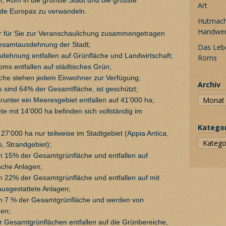
Art
nde Europas zu verwandeln.
Hutmache
Handwe
r für Sie zur Veranschaulichung zusammengetragen
Gesamtausdehnung der Stadt;
Das Leb
dehnung entfallen auf Grünfläche und Landwirtschaft;
Roms
ms entfallen auf städtisches Grün;
che stehen jedem Einwohner zur Verfügung;
Archiv
s sind 64% der Gesamtfläche, ist geschützt;
runter ein Meeresgebiet entfallen auf 41’000 ha;
te mit 14’000 ha befinden sich vollständig im
Katego
 27‘000 ha nur teilweise im Stadtgebiet (Appia Antica,
, Strandgebiet);
 15% der Gesamtgrünfläche und entfallen auf
sche Anlagen;
 22% der Gesamtgrünfläche und entfallen auf mit
ausgestattete Anlagen;
n 7 % der Gesamtgrünfläche und werden von
en;
 Gesamtgrünflächen entfallen auf die Grünbereiche,