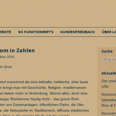
EBOTE
SO FUNKTIONIERT’S
KUNDENFEEDBACK
ÜBER L
Rom in Zahlen
Suche
mber 2016
Aktuell
Der unsi
wird manchmal als eine lebhafte, hektische, eher laute
Ufer
bringt man mit Geschichte, Religion, mediterranem
d vielem mehr in Verbindung. Stimmt alles, doch eine
Römische
 sogar Romkenner häufig nicht – das grüne Rom.
Speiseka
Sinn von Gartenanlagen, öffentlichen Parks, die Ufer
Riso al 
e, die Naturpärke im Stadtbereich, diffuses städtisches
Recovery
ei, Rom in die grünste Stadt und die grösste