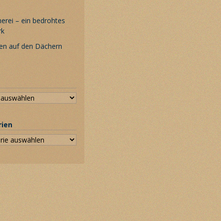
rei – ein bedrohtes
rk
en auf den Dächern
rien