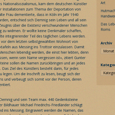
Art
s Nationalsozialismus, kam dem deutschen Künstler
ner Installationen zum Thema der Deportation von
Hutmache
alte Frau dementierte, dass in Köln im Jahr 1940
Handwe
urden, entschied sich Demnig sein Leben und all sein
Das Leb
eugnis über die Existenz verschwundener Menschen
Roms
ng zu widmen. Er wollte keine Denkmäler schaffen,
lte integrierender Teil des täglichen Lebens werden.
r, vor dem letzten selbstgewählten Wohnort von
Archiv
tafeln aus Messing ins Trottoir einzulassen. Damit
 Menschen lebendig werden, die einst hier lebten, denn
ssen, wenn sein Name vergessen ist», zitiert Gunter
teine sollen die Namen zurückbringen und an jedes
Katego
. Das Ziel des Künstlers besteht darin, für jedes
 legen. Um die Inschrift zu lesen, beugt sich der
ins und verbeugt sich somit vor der Person, deren
ntiert.
 Demnig und sein Team max. 440 Gedenksteine
er Bildhauer Michael Friedrichs-Friedländer schlägt
d ins Messing. Eingraviert werden die Namen, das