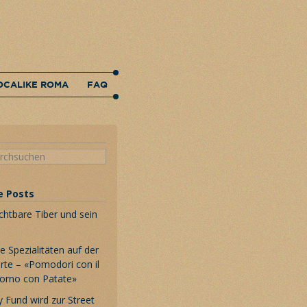
OCALIKE ROMA
FAQ
e Posts
chtbare Tiber und sein
 Spezialitäten auf der
rte – «Pomodori con il
Forno con Patate»
 Fund wird zur Street