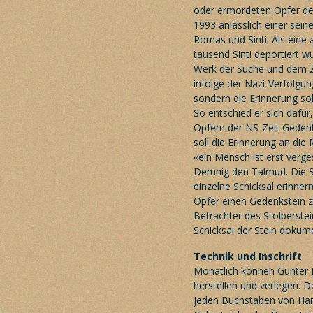
oder ermordeten Opfer de
1993 anlässlich einer sei
Romas und Sinti. Als eine 
tausend Sinti deportiert w
Werk der Suche und dem Z
infolge der Nazi-Verfolgu
sondern die Erinnerung sol
So entschied er sich dafü
Opfern der NS-Zeit Gedenk
soll die Erinnerung an die
«ein Mensch ist erst verge
Demnig den Talmud. Die S
einzelne Schicksal erinnern
Opfer einen Gedenkstein zu
Betrachter des Stolperste
Schicksal der Stein dokume
Technik und Inschrift
Monatlich können Gunter
herstellen und verlegen. D
jeden Buchstaben von Han