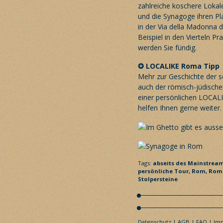
zahlreiche koschere Lokal
und die Synagoge ihren Pl
in der Via della Madonna 
Beispiel in den Vierteln Pr
werden Sie fündig.
✪ LOCALIKE Roma
Tipp
Mehr zur Geschichte der s
auch der römisch-jüdisch
einer persönlichen LOCAL
helfen Ihnen gerne weiter.
Tags:
abseits des Mainstrea
persönliche Tour,
Rom,
Rom 
Stolpersteine
Datenschutz
AGB
FAQ
Im