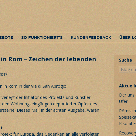
EBOTE
SO FUNKTIONIERT’S
KUNDENFEEDBACK
ÜBER L
 in Rom – Zeichen der lebenden
Suche
 2017
Aktuell
Der unsi
 verlegt der Initiator des Projekts und Künstler
Ufer
 den Wohnungseingängen deportierter Opfer des
ersteine. Dieses Mal, in der achten Ausgabe, waren
Römische
Speiseka
Riso al 
kt
Recovery
rojekt für Europa, das Gedenken an alle verfolgten