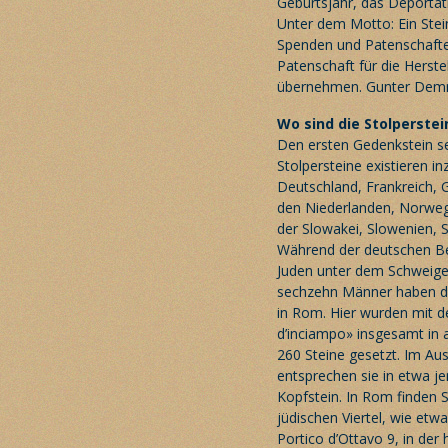
Geburtsjahr, das Deportat
Unter dem Motto: Ein Stei
Spenden und Patenschaften
Patenschaft für die Herst
übernehmen. Gunter Demnig
Wo sind die Stolperstei
Den ersten Gedenkstein se
Stolpersteine existieren i
Deutschland, Frankreich, G
den Niederlanden, Norwege
der Slowakei, Slowenien, 
Während der deutschen B
Juden unter dem Schweigen
sechzehn Männer haben da
in Rom. Hier wurden mit d
d’inciampo» insgesamt in 
260 Steine gesetzt. Im A
entsprechen sie in etwa j
Kopfstein. In Rom finden S
jüdischen Viertel, wie etwa 
Portico d’Ottavo 9, in der