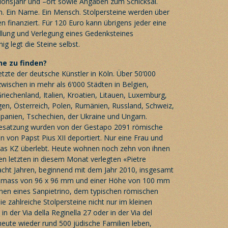
ionsjahr und –ort sowie Angaben zum Schicksal.
n. Ein Name. Ein Mensch. Stolpersteine werden über
 finanziert. Für 120 Euro kann übrigens jeder eine
ellung und Verlegung eines Gedenksteines
 legt die Steine selbst.
ne zu finden?
tzte der deutsche Künstler in Köln. Über 50‘000
nzwischen in mehr als 6‘000 Städten in Belgien,
riechenland, Italien, Kroatien, Litauen, Luxemburg,
n, Österreich, Polen, Rumänien, Russland, Schweiz,
Spanien, Tschechien, der Ukraine und Ungarn.
esatzung wurden von der Gestapo 2091 römische
 von Papst Pius XII deportiert. Nur eine Frau und
s KZ überlebt. Heute wohnen noch zehn von ihnen
en letzten in diesem Monat verlegten «Pietre
acht Jahren, beginnend mit dem Jahr 2010, insgesamt
usmass von 96 x 96 mm und einer Höhe von 100 mm
enen eines
Sanpietrino
, dem typischen römischen
ie zahlreiche Stolpersteine nicht nur im kleinen
in der Via della Reginella 27 oder in der Via del
 heute wieder rund 500 jüdische Familien leben,