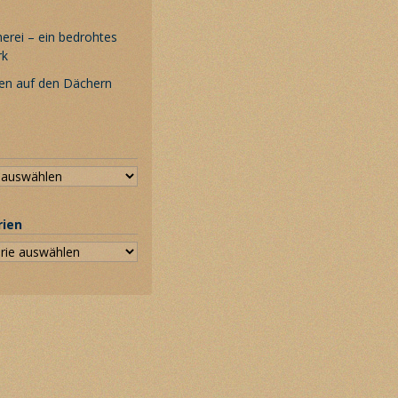
rei – ein bedrohtes
rk
en auf den Dächern
rien