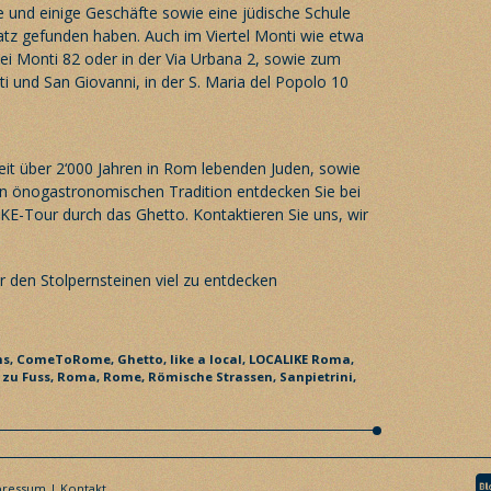
e und einige Geschäfte sowie eine jüdische Schule
atz gefunden haben. Auch im Viertel Monti wie etwa
dei Monti 82 oder in der Via Urbana 2, sowie zum
ati und San Giovanni, in der S. Maria del Popolo 10
eit über 2‘000 Jahren in Rom lebenden Juden, sowie
en önogastronomischen Tradition entdecken Sie bei
IKE-Tour durch das Ghetto.
Kontaktieren
Sie uns, wir
ms,
ComeToRome,
Ghetto,
like a local,
LOCALIKE Roma,
zu Fuss,
Roma,
Rome,
Römische Strassen,
Sanpietrini,
pressum
Kontakt