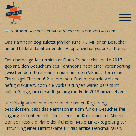
Good News für 2019 – Pantheon bleibt
weiterhin frei zugänglich
Veröffentlicht am 6. Januar 2019
Das Pantheon zog zuletzt jährlich rund 7.5 Millionen Besucher
an und bildete damit einen der Hauptanziehungspunkte Roms.
Der ehemalige Kulturminister Dario Franceschini hatte 2017
geplant, den Besuchern des Pantheons nach einer Vereinbarung
zwischen dem Kulturministerium und dem Vikariat Rom eine
Eintrittsgebühr von € 2 zu erheben. Darüber wurde viel und
heftig diskutiert, doch die Vorbereitungen waren bereits im
vollen Gange, um diese Regelung mit Ende 2018 umzusetzen.
Kurzfristig wurde nun aber von der neuen Regierung
beschlossen, dass das Pantheon in Rom für die Besucher frei
zugänglich bleiben soll. Der italienische Kulturminister Alberto
Bonisoli liess die Pläne der früheren Mitte-Links-Regierung zur
Einführung einer Eintrittskarte für das antike Denkmal fallen.