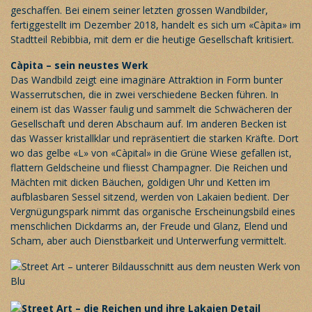
geschaffen. Bei einem seiner letzten grossen Wandbilder,
fertiggestellt im Dezember 2018, handelt es sich um «Càpita» im
Stadtteil Rebibbia, mit dem er die heutige Gesellschaft kritisiert.
Càpita – sein neustes Werk
Das Wandbild zeigt eine imaginäre Attraktion in Form bunter
Wasserrutschen, die in zwei verschiedene Becken führen. In
einem ist das Wasser faulig und sammelt die Schwächeren der
Gesellschaft und deren Abschaum auf. Im anderen Becken ist
das Wasser kristallklar und repräsentiert die starken Kräfte. Dort
wo das gelbe «L» von «Càpital» in die Grüne Wiese gefallen ist,
flattern Geldscheine und fliesst Champagner. Die Reichen und
Mächten mit dicken Bäuchen, goldigen Uhr und Ketten im
aufblasbaren Sessel sitzend, werden von Lakaien bedient. Der
Vergnügungspark nimmt das organische Erscheinungsbild eines
menschlichen Dickdarms an, der Freude und Glanz, Elend und
Scham, aber auch Dienstbarkeit und Unterwerfung vermittelt.