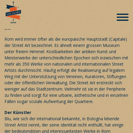
Street Art – das Càpita(l) von Blu
Veröffentlicht am 23. Oktober 2019
Rom wird immer öfter als die europäische Hauptstadt (Capitale)
der Street Art bezeichnet. Es ähnelt einem grossen Museum
unter freiem Himmel. Kostbarkeiten der antiken Kunst und
Meisterwerke der unterschiedlichen Epochen sich inzwischen mit
mehr als 350 Werke von nationalen und internationalen Street
Artists durchmischt. Häufig erfolgt die Realisierung auf legalem
Weg mit der Unterstützung von Vereinen, Kuratoren, Stiftungen
oder der öffentlichen Verwaltung. Die Street Art erstreckt sich
weniger auf das Stadtzentrum. Vielmehr ist sie in der Peripherie
zu finden und sorgt für eine urbane, ästhetische und in einzelnen
Fällen sogar soziale Aufwertung der Quartiere.
Der Künstler
Blu, wie sich der international bekannte, in Bologna lebende
Street Artist nennt, der seine Identität nicht enthüllt, hat einige
der bedeutendsten und interessantesten Werke in Rom