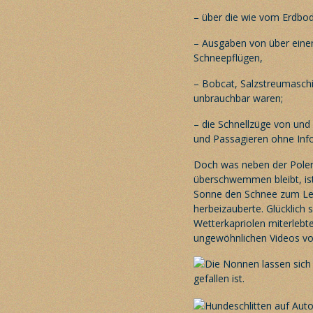
– über die wie vom Erdbod
– Ausgaben von über einer
Schneepflügen,
– Bobcat, Salzstreumaschin
unbrauchbar waren;
– die Schnellzüge von un
und Passagieren ohne Inf
Doch was neben der Polem
überschwemmen bleibt, is
Sonne den Schnee zum Leu
herbeizauberte. Glücklich 
Wetterkapriolen miterleb
ungewöhnlichen
Videos
vo