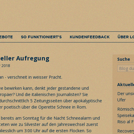
EBOTE
SO FUNKTIONIERT’S
KUNDENFEEDBACK
ÜBER L
eller Aufregung
Suche
r 2018
Aktuell
ee bewirken kann, denkt jeder gestandene und
Der unsi
opäer? Und die italienischen Journalisten? Sie
Ufer
durchschnittlich 5 Zeitungsseiten über apokalyptische
er poetisch über die Operette Schnee in Rom.
Römische
Speiseka
 bereits am Sonntag für die Nacht Schneealarm und
Riso al 
eten wie zu Silvester auf den Jahreswechsel zuerst
iesslich um 3:00 Uhr auf die ersten Flocken. So
Recovery