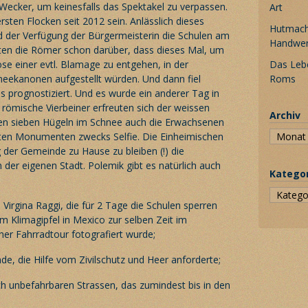
 Wecker, um keinesfalls das Spektakel zu verpassen.
Art
 ersten Flocken seit 2012 sein. Anlässlich dieses
Hutmache
 der Verfügung der Bürgermeisterin die Schulen am
Handwe
ten die Römer schon darüber, dass dieses Mal, um
se einer evtl. Blamage zu entgehen, in der
Das Leb
eekanonen aufgestellt würden. Und dann fiel
Roms
s prognostiziert. Und es wurde ein anderer Tag in
 römische Vierbeiner erfreuten sich der weissen
Archiv
den sieben Hügeln im Schnee auch die Erwachsenen
iten Monumenten zwecks Selfie. Die Einheimischen
 der Gemeinde zu Hause zu bleiben (!) die
n der eigenen Stadt. Polemik gibt es natürlich auch
Katego
 Virgina Raggi, die für 2 Tage die Schulen sperren
em Klimagipfel in Mexico zur selben Zeit im
er Fahrradtour fotografiert wurde;
e, die Hilfe vom Zivilschutz und Heer anforderte;
ch unbefahrbaren Strassen, das zumindest bis in den