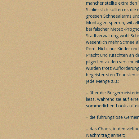
mancher stellte extra den
Schliesslich sollten es die
grossen Schneealarms und
Montag zu sperren, witzel
bei falscher Meteo-Progno
Stadtverwaltung wohl Schn
wesentlich mehr Schnee al
Rom. Nicht nur Kinder und
Pracht und rutschten an 
pilgerten zu den verschne
wurden trotz Aufforderung
begeistertsten Touristen i
jede Menge z.B.:
– über die Bürgermeisterin
liess, während sie auf ein
sommerlichen Look auf ein
– die führungslose Gemeind
– das Chaos, in den vielfa
Nachmittag anhielt;