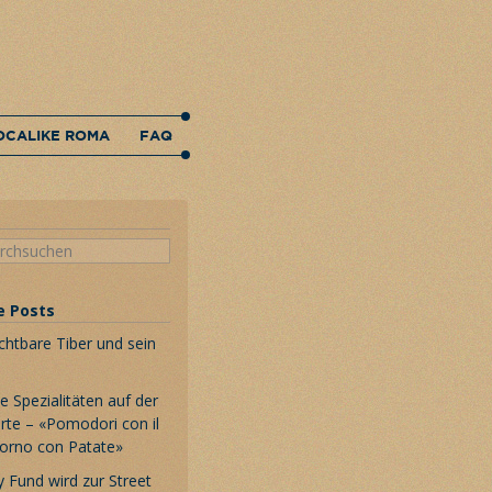
OCALIKE ROMA
FAQ
e Posts
chtbare Tiber und sein
 Spezialitäten auf der
rte – «Pomodori con il
Forno con Patate»
 Fund wird zur Street