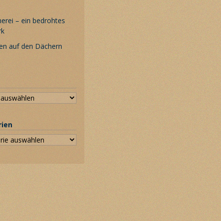
rei – ein bedrohtes
rk
en auf den Dächern
rien