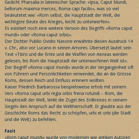
Gedicht Pharsalia in lateinischer Sprache: «Ipsa, Caput Mundi,
bellorum maxima merces, Roma capi facilis», was so viel
bedeutetet wie: «Rom selbst, die Hauptstadt der Welt, die
wichtigste Beute des Krieges, leicht zu unterwerfen».
Es existiert noch eine weitere Version des Begriffs «Roma caput
mundi» oder «Roma caput orbis».
Der Dichter Publio Ovidio Nasone erwähnte diesen Ausdruck 14
v. Chr., also vor Lucano in seinen Amores. Übersetzt lautet sein
Text «Titiro und die Ernte und die Waffen von Aeneas werden
gelesen, bis Rom die Hauptstadt der unterworfenen Welt ist».
Der Begriff «Roma caput mundi» wurde in der Vergangenheit oft
von Führern und Persönlichkeiten verwendet, die an die Grösse
Roms, dessen Reich und Einfluss erinnern wollten.
Kaiser Friedrich Barbarossa beispielsweise erhob mit seinem
Vers «Roma caput urbi regia orbis frena rotundi – Rom, die
Hauptstadt der Welt, lenkt die Zügel des Erdkreises in seinem
Siegel» den Anspruch auf die Weltherrschaft. Er glaubte aus der
Geschichte Roms das Recht zu schöpfen, urbi et orbi (die Stadt
und die Welt) zu befehlen.
Fazit
«Rom caput mundi» wurde von modernen wie antiken Autoren