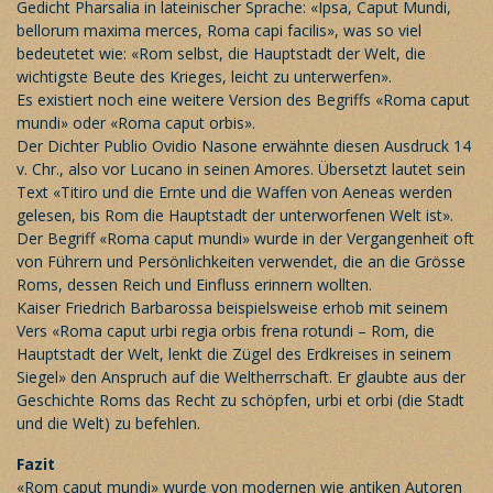
Gedicht Pharsalia in lateinischer Sprache: «Ipsa, Caput Mundi,
bellorum maxima merces, Roma capi facilis», was so viel
bedeutetet wie: «Rom selbst, die Hauptstadt der Welt, die
wichtigste Beute des Krieges, leicht zu unterwerfen».
Es existiert noch eine weitere Version des Begriffs «Roma caput
mundi» oder «Roma caput orbis».
Der Dichter Publio Ovidio Nasone erwähnte diesen Ausdruck 14
v. Chr., also vor Lucano in seinen Amores. Übersetzt lautet sein
Text «Titiro und die Ernte und die Waffen von Aeneas werden
gelesen, bis Rom die Hauptstadt der unterworfenen Welt ist».
Der Begriff «Roma caput mundi» wurde in der Vergangenheit oft
von Führern und Persönlichkeiten verwendet, die an die Grösse
Roms, dessen Reich und Einfluss erinnern wollten.
Kaiser Friedrich Barbarossa beispielsweise erhob mit seinem
Vers «Roma caput urbi regia orbis frena rotundi – Rom, die
Hauptstadt der Welt, lenkt die Zügel des Erdkreises in seinem
Siegel» den Anspruch auf die Weltherrschaft. Er glaubte aus der
Geschichte Roms das Recht zu schöpfen, urbi et orbi (die Stadt
und die Welt) zu befehlen.
Fazit
«Rom caput mundi» wurde von modernen wie antiken Autoren