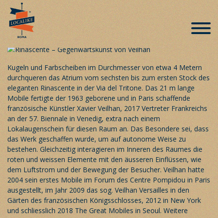
Schwebende Gegenwartskunst im
Luxuskaufhaus in Rom
Veröffentlicht am 6. März 2019
Kugeln und Farbscheiben im Durchmesser von etwa 4 Metern
durchqueren das Atrium vom sechsten bis zum ersten Stock des
eleganten Rinascente in der Via del Tritone. Das 21 m lange
Mobile fertigte der 1963 geborene und in Paris schaffende
französische Künstler Xavier Veilhan, 2017 Vertreter Frankreichs
an der 57. Biennale in Venedig, extra nach einem
Lokalaugenschein für diesen Raum an. Das Besondere sei, dass
das Werk geschaffen wurde, um auf autonome Weise zu
bestehen. Gleichzeitig interagieren im Inneren des Raumes die
roten und weissen Elemente mit den äusseren Einflüssen, wie
dem Luftstrom und der Bewegung der Besucher. Veilhan hatte
2004 sein erstes Mobile im Forum des Centre Pompidou in Paris
ausgestellt, im Jahr 2009 das sog. Veilhan Versailles in den
Gärten des französischen Königsschlosses, 2012 in New York
und schliesslich 2018 The Great Mobiles in Seoul. Weitere