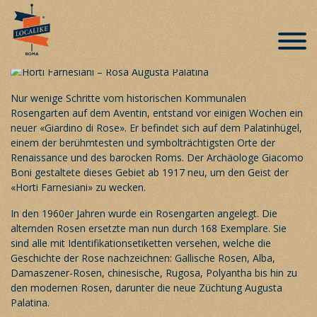
«Horti Farnesiani» auf dem Palatin –
ein Must für Rosenfreunde
Veröffentlicht am 16. Juni 2019
Nur wenige Schritte vom historischen Kommunalen
Rosengarten auf dem Aventin, entstand vor einigen Wochen ein
neuer «Giardino di Rose». Er befindet sich auf dem Palatinhügel,
einem der berühmtesten und symbolträchtigsten Orte der
Renaissance und des barocken Roms. Der Archäologe Giacomo
Boni gestaltete dieses Gebiet ab 1917 neu, um den Geist der
«Horti Farnesiani» zu wecken.
In den 1960er Jahren wurde ein Rosengarten angelegt. Die
alternden Rosen ersetzte man nun durch 168 Exemplare. Sie
sind alle mit Identifikationsetiketten versehen, welche die
Geschichte der Rose nachzeichnen: Gallische Rosen, Alba,
Damaszener-Rosen, chinesische, Rugosa, Polyantha bis hin zu
den modernen Rosen, darunter die neue Züchtung Augusta
Palatina.