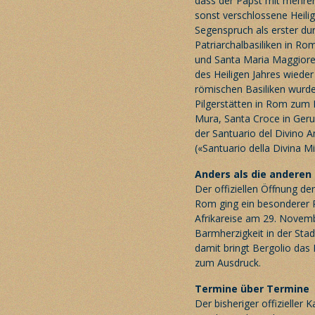
dass der Papst mit mehre
sonst verschlossene Heili
Segenspruch als erster dur
Patriarchalbasiliken in Ro
und Santa Maria Maggiore
des Heiligen Jahres wiede
römischen Basiliken wurde
Pilgerstätten in Rom zum E
Mura, Santa Croce in Ger
der Santuario del Divino A
(«Santuario della Divina Mi
Anders als die anderen
Der offiziellen Öffnung d
Rom
ging ein besonderer 
Afrikareise am 29. Novembe
Barmherzigkeit in der Stad
damit bringt Bergolio das
zum Ausdruck.
Termine über Termine
Der bisheriger offizieller