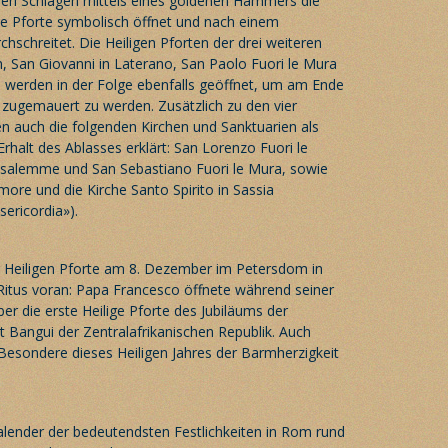
ren Schlägen mittels eines goldenen Hammers die
ge Pforte symbolisch öffnet und nach einem
chschreitet. Die Heiligen Pforten der drei weiteren
m, San Giovanni in Laterano, San Paolo Fuori le Mura
 werden in der Folge ebenfalls geöffnet, um am Ende
r zugemauert zu werden. Zusätzlich zu den vier
n auch die folgenden Kirchen und Sanktuarien als
rhalt des Ablasses erklärt: San Lorenzo Fuori le
usalemme und San Sebastiano Fuori le Mura, sowie
more und die Kirche Santo Spirito in Sassia
sericordia»).
er Heiligen Pforte am 8. Dezember im Petersdom in
Ritus voran: Papa Francesco öffnete während seiner
r die erste Heilige Pforte des Jubiläums der
t Bangui der Zentralafrikanischen Republik. Auch
 Besondere dieses Heiligen Jahres der Barmherzigkeit
 Kalender der bedeutendsten Festlichkeiten in
Rom
rund