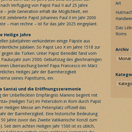
Art
 nach Verfügung von Papst Paul II auf 25 Jahre
e – jede Generation erhält die Möglichkeit, ein
Hutmache
letzt zelebrierte Papst Johannes Paul II im Jahr 2000
Handwe
te – man rechne – ist für das Jahr 2025 eingeplant.
Das Leb
Roms
e Heilige Jahre
ellen Jubeljahren verkündeten einige Päpste aus
dentliche Jubiläen. So Papst Leo X im Jahre 1518 zur
Archiv
 gegen die Türken. Unter Papst Benedikt fand vom
as Paulusjahr zum 2‘000. Geburtstag des gleichnamigen
meinen Überraschung berief Papa Francesco im März
tliches Heiliges Jahr der Barmherzigkeit
Katego
Thema seines Papsttums, ein.
ta Santa) und die Eröffnungszeremonie
der Unbefleckten Empfängnis Mariens beginnt mit
nta» (Heiligen Tür) im Petersdom in
Rom
durch Papst
r Heiligen Messe am Petersplatz offiziell das
Jahr der Barmherzigkeit. Eine historische Bedeutung
50 Jahre zuvor das Zweite Vatikanische Konzil zum
 Seit dem achten Heiligen Jahr 1500 ist es üblich,