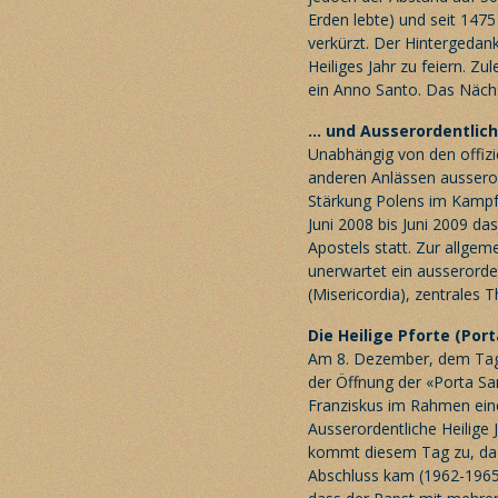
Erden lebte) und seit 1475
verkürzt. Der Hintergedank
Heiliges Jahr zu feiern. Zu
ein Anno Santo. Das Nächs
… und Ausserordentlich
Unabhängig von den offizi
anderen Anlässen ausseror
Stärkung Polens im Kampf
Juni 2008 bis Juni 2009 d
Apostels statt. Zur allge
unerwartet ein ausserorden
(Misericordia), zentrales 
Die Heilige Pforte (Por
Am 8. Dezember, dem Tag 
der Öffnung der «Porta Sa
Franziskus im Rahmen eine
Ausserordentliche Heilige 
kommt diesem Tag zu, da 
Abschluss kam (1962-1965).