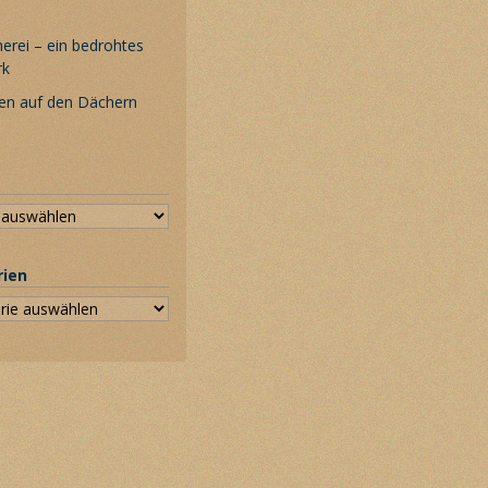
rei – ein bedrohtes
rk
en auf den Dächern
rien