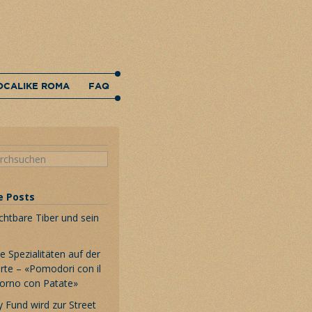
OCALIKE ROMA
FAQ
e Posts
chtbare Tiber und sein
 Spezialitäten auf der
rte – «Pomodori con il
Forno con Patate»
 Fund wird zur Street