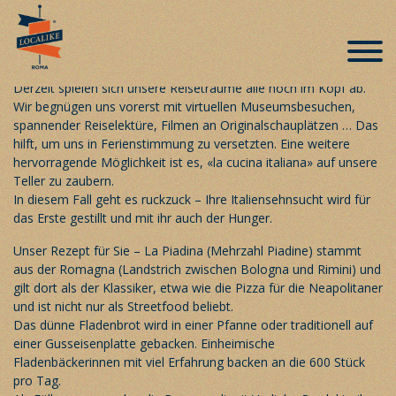
Italienische Spezialität auf dem Teller –
«Piadina»
Veröffentlicht am 11. Mai 2020
Derzeit spielen sich unsere Reiseträume alle noch im Kopf ab.
Wir begnügen uns vorerst mit virtuellen Museumsbesuchen,
spannender Reiselektüre, Filmen an Originalschauplätzen … Das
hilft, um uns in Ferienstimmung zu versetzten. Eine weitere
hervorragende Möglichkeit ist es, «la cucina italiana» auf unsere
Teller zu zaubern.
In diesem Fall geht es ruckzuck – Ihre Italiensehnsucht wird für
das Erste gestillt und mit ihr auch der Hunger.
Unser Rezept für Sie – La Piadina (Mehrzahl Piadine) stammt
aus der Romagna (Landstrich zwischen Bologna und Rimini) und
gilt dort als der Klassiker, etwa wie die Pizza für die Neapolitaner
und ist nicht nur als Streetfood beliebt.
Das dünne Fladenbrot wird in einer Pfanne oder traditionell auf
einer Gusseisenplatte gebacken. Einheimische
Fladenbäckerinnen mit viel Erfahrung backen an die 600 Stück
pro Tag.