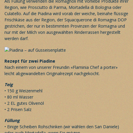
Als Füllung verwenden die Romagnoli mit Vorliebe Produkte ihrer
Region, wie Prosciutto di Parma, Mortadella di Bologna oder
Culatello. Auf die Piadina wird vorab der weiche, beinahe flüssige
Frischkäse aus der Region, der Squacquerone di Romagna DOP
gestrichen, der nur in bestimmten Provinzen der Romagna und
nur mit der Milch von ausgewählten Rinderrassen hergestellt
werden darf.
Rezept für zwei Piadine
Nach einem von unserer Freundin «
Flaminia Chef a porter
»
leicht abgewandelten Originalrezept nachgekocht.
Teig
• 150 g Weizenmehl
• 80 ml Wasser
• 2 EL gutes Olivenöl
• 2 Prisen Salz
Füllung
• Einige Scheiben Rohschinken (wir wählen den San Daniele)
oder auch Mortadella, wenn Sie mögen