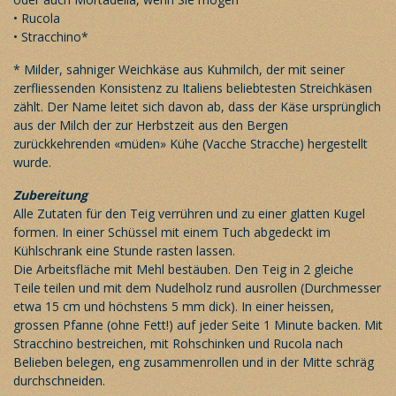
• Rucola
• Stracchino*
* Milder, sahniger Weichkäse aus Kuhmilch, der mit seiner
zerfliessenden Konsistenz zu Italiens beliebtesten Streichkäsen
zählt. Der Name leitet sich davon ab, dass der Käse ursprünglich
aus der Milch der zur Herbstzeit aus den Bergen
zurückkehrenden «müden» Kühe (Vacche Stracche) hergestellt
wurde.
Zubereitung
Alle Zutaten für den Teig verrühren und zu einer glatten Kugel
formen. In einer Schüssel mit einem Tuch abgedeckt im
Kühlschrank eine Stunde rasten lassen.
Die Arbeitsfläche mit Mehl bestäuben. Den Teig in 2 gleiche
Teile teilen und mit dem Nudelholz rund ausrollen (Durchmesser
etwa 15 cm und höchstens 5 mm dick). In einer heissen,
grossen Pfanne (ohne Fett!) auf jeder Seite 1 Minute backen. Mit
Stracchino bestreichen, mit Rohschinken und Rucola nach
Belieben belegen, eng zusammenrollen und in der Mitte schräg
durchschneiden.