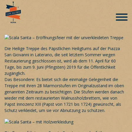
Sechzig Tage – ausserordentliche
Öffnung der Scala Santa während der
Restaurierungsarbeiten
Veröffentlicht am 12. April 2019
Die Heilige Treppe des Päpstlichen Heiligtums auf der Piazza
San Giovanni in Laterano, die seit letztem Sommer wegen
Restaurierung geschlossen ist, wird ab dem 11. April für 60
Tage, bis zum 9. Juni (Pfingsten) 2019 für die Öffentlichkeit
zugänglich.
Das Besondere: Es bietet sich die einmalige Gelegenheit die
Treppe mit ihren 28 Marmorstufen im Originalzustand im oben
genannten Zeitraum zu besichtigen. Die Stufen werden danach
wieder mit dem restaurierten Walnussholzbrettern, wie von
Papst Innozenz XIII (Papst von 1721 bis 1724) gewünscht, als
Schutz verkleidet, um sie vor Abnutzung zu schützen.