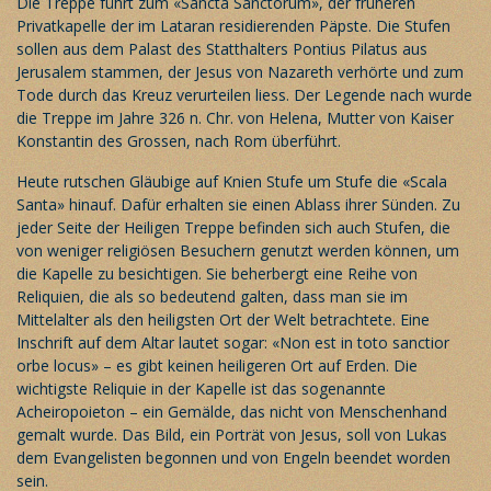
Die Treppe führt zum «Sancta Sanctorum», der früheren
Privatkapelle der im Lataran residierenden Päpste. Die Stufen
sollen aus dem Palast des Statthalters Pontius Pilatus aus
Jerusalem stammen, der Jesus von Nazareth verhörte und zum
Tode durch das Kreuz verurteilen liess. Der Legende nach wurde
die Treppe im Jahre 326 n. Chr. von Helena, Mutter von Kaiser
Konstantin des Grossen, nach Rom überführt.
Heute rutschen Gläubige auf Knien Stufe um Stufe die «Scala
Santa» hinauf. Dafür erhalten sie einen Ablass ihrer Sünden. Zu
jeder Seite der Heiligen Treppe befinden sich auch Stufen, die
von weniger religiösen Besuchern genutzt werden können, um
die Kapelle zu besichtigen. Sie beherbergt eine Reihe von
Reliquien, die als so bedeutend galten, dass man sie im
Mittelalter als den heiligsten Ort der Welt betrachtete. Eine
Inschrift auf dem Altar lautet sogar: «Non est in toto sanctior
orbe locus» – es gibt keinen heiligeren Ort auf Erden. Die
wichtigste Reliquie in der Kapelle ist das sogenannte
Acheiropoieton – ein Gemälde, das nicht von Menschenhand
gemalt wurde. Das Bild, ein Porträt von Jesus, soll von Lukas
dem Evangelisten begonnen und von Engeln beendet worden
sein.