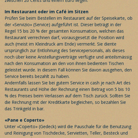
zwischen 20 Cents und einem Euro liegen.
Im Restaurant oder im Café im Sitzen
Prüfen Sie beim Bestellen im Restaurant auf der Speisekarte, ob
der «Servizio» (Service) aufgeführt ist. Dieser beträgt in der
Regel 15 bis 20 % der gesamten Konsumation, welchen das
Restaurant verrechnen darf, vorausgesetzt die Position wird
auch (meist im Kleindruck am Ende) vermerkt. Sie diente
ursprünglich zur Entlohnung des Servicepersonals, als dieses
noch über keine Anstellungsverträge verfügte und anteilsmässig
nach den Konsumation an den von ihnen bedienten Tischen
geleistet wurde. In diesem Fall können Sie davon ausgehen, den
Service bereits bezahlt zu haben.
Andernfalls lassen Sie bei gutem Service in cash je nach Art des
Restaurants und Höhe der Rechnung einen Betrag von 5 bis 10
% des Preises beim Verlassen auf dem Tisch zurück. Sollten Sie
die Rechnung mit der Kreditkarte begleichen, so bezahlen Sie
das Trinkgeld in bar.
«Pane e Coperto»
Unter «Coperto» (Gedeck) wird die Pauschale für die Benutzung
und Reinigung von Tischdecke, Servietten, Teller, Besteck und