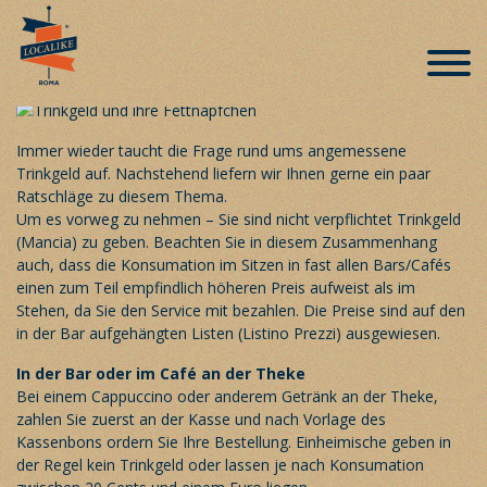
Praktische Tipps für Ihren
Romaufenthalt – Trinkgeld like a local
Veröffentlicht am 1. April 2019
Immer wieder taucht die Frage rund ums angemessene
Trinkgeld auf. Nachstehend liefern wir Ihnen gerne ein paar
Ratschläge zu diesem Thema.
Um es vorweg zu nehmen – Sie sind nicht verpflichtet Trinkgeld
(Mancia) zu geben. Beachten Sie in diesem Zusammenhang
auch, dass die Konsumation im Sitzen in fast allen Bars/Cafés
einen zum Teil empfindlich höheren Preis aufweist als im
Stehen, da Sie den Service mit bezahlen. Die Preise sind auf den
in der Bar aufgehängten Listen (Listino Prezzi) ausgewiesen.
In der Bar oder im Café an der Theke
Bei einem Cappuccino oder anderem Getränk an der Theke,
zahlen Sie zuerst an der Kasse und nach Vorlage des
Kassenbons ordern Sie Ihre Bestellung. Einheimische geben in
der Regel kein Trinkgeld oder lassen je nach Konsumation