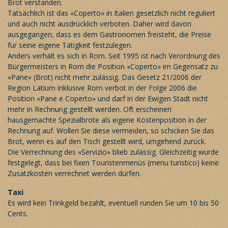
Brot verstanden.
Tatsächlich ist das «Coperto» in Italien gesetzlich nicht reguliert
und auch nicht ausdrücklich verboten. Daher wird davon
ausgegangen, dass es dem Gastronomen freisteht, die Preise
für seine eigene Tätigkeit festzulegen.
Anders verhält es sich in Rom. Seit 1995 ist nach Verordnung des
Bürgermeisters in Rom die Position «Coperto» im Gegensatz zu
«Pane» (Brot) nicht mehr zulässig. Das Gesetz 21/2006 der
Region Latium inklusive Rom verbot in der Folge 2006 die
Position «Pane e Coperto» und darf in der Ewigen Stadt nicht
mehr in Rechnung gestellt werden. Oft erscheinen
hausgemachte Spezialbrote als eigene Kostenposition in der
Rechnung auf. Wollen Sie diese vermeiden, so schicken Sie das
Brot, wenn es auf den Tisch gestellt wird, umgehend zurück.
Die Verrechnung des «Servizio» blieb zulässig. Gleichzeitig wurde
festgelegt, dass bei fixen Touristenmenüs (menu turistico) keine
Zusatzkosten verrechnet werden dürfen.
Taxi
Es wird kein Trinkgeld bezahlt, eventuell runden Sie um 10 bis 50
Cents.