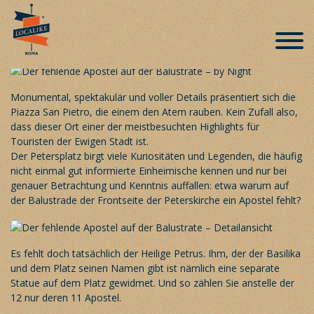
Kuriosität – Der fehlende Apostel auf
dem Petersplatz
Veröffentlicht am 14. September 2019
Monumental, spektakulär und voller Details präsentiert sich die
Piazza San Pietro, die einem den Atem rauben. Kein Zufall also,
dass dieser Ort einer der meistbesuchten Highlights für
Touristen der Ewigen Stadt ist.
Der Petersplatz birgt viele Kuriositäten und Legenden, die häufig
nicht einmal gut informierte Einheimische kennen und nur bei
genauer Betrachtung und Kenntnis auffallen: etwa warum auf
der Balustrade der Frontseite der Peterskirche ein Apostel fehlt?
Es fehlt doch tatsächlich der Heilige Petrus. Ihm, der der Basilika
und dem Platz seinen Namen gibt ist nämlich eine separate
Statue auf dem Platz gewidmet. Und so zählen Sie anstelle der
12 nur deren 11 Apostel.