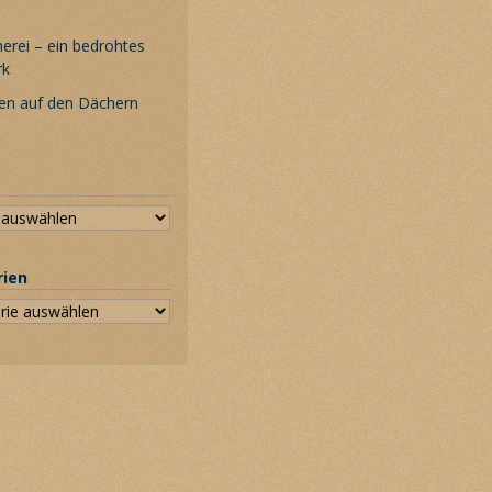
rei – ein bedrohtes
rk
en auf den Dächern
rien