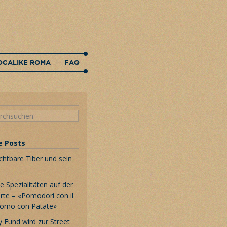
OCALIKE ROMA
FAQ
e Posts
chtbare Tiber und sein
 Spezialitäten auf der
rte – «Pomodori con il
Forno con Patate»
 Fund wird zur Street