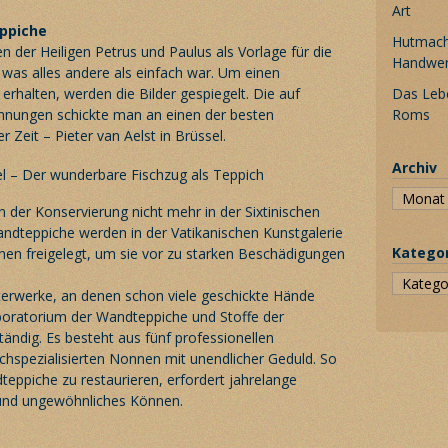
Art
ppiche
Hutmache
n der Heiligen Petrus und Paulus als Vorlage für die
Handwe
was alles andere als einfach war. Um einen
erhalten, werden die Bilder gespiegelt. Die auf
Das Leb
hnungen schickte man an einen der besten
Roms
 Zeit – Pieter van Aelst in Brüssel.
Archiv
 der Konservierung nicht mehr in der Sixtinischen
Wandteppiche werden in der Vatikanischen Kunstgalerie
Katego
nen freigelegt, um sie vor zu starken Beschädigungen
sterwerke, an denen schon viele geschickte Hände
Laboratorium der Wandteppiche und Stoffe der
ändig. Es besteht aus fünf professionellen
chspezialisierten Nonnen mit unendlicher Geduld. So
eppiche zu restaurieren, erfordert jahrelange
und ungewöhnliches Können.