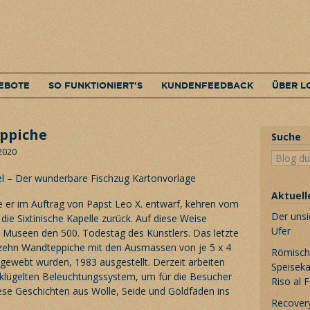
EBOTE
SO FUNKTIONIERT’S
KUNDENFEEDBACK
ÜBER L
ppiche
Suche
 2020
Aktuell
e er im Auftrag von Papst Leo X. entwarf, kehren vom
Der unsi
 die Sixtinische Kapelle zurück. Auf diese Weise
Ufer
 Museen den 500. Todestag des Künstlers. Das letzte
 zehn Wandteppiche mit den Ausmassen von je 5 x 4
Römische
 gewebt wurden, 1983 ausgestellt. Derzeit arbeiten
Speiseka
klügelten Beleuchtungssystem, um für die Besucher
Riso al 
iese Geschichten aus Wolle, Seide und Goldfäden ins
Recovery