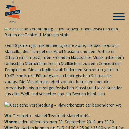
Klassische Verabredung im Herzen des
antiken Roms
Veröffentlicht am 24. August 2019
Seit 30 Jahren gibt die archäologische Zone, die das Teatro di
Marcello, den Tempel des Apoll Sosiano und den Portico di
Ottavia einschliesst, allen Freunden klassischer Musik unter dem
römischen Sternenhimmel ein Stelldichein zu den «Concerti del
Tempietto». Diesen täglich stattfindenden Konzerten geht um
19:45 eine kurze Führung am archäologischen Schauplatz
voraus. Die Musikbreite reicht von der barocken über die
romantische bis zur zeitgenössischen Klassik und Jazz. Künstler
aus aller Welt sind vertreten und ein Besuch lohnt sich.
Wo
: Tempietto, Via del Teatro di Marcello 44
Wann
: jeden Abend bis zum 28. September 2019 um 20:30
Wie
: Die Karten können für EUR 14.00 / 25.00 / 36.00 vor Ort (so