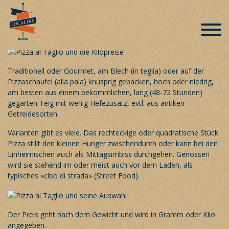
Pizza al taglio – das römische Street
Food par excellence
Veröffentlicht am 11. November 2018
Traditionell oder Gourmet, am Blech (in teglia) oder auf der
Pizzaschaufel (alla pala) knusprig gebacken, hoch oder niedrig,
am besten aus einem bekömmlichen, lang (48-72 Stunden)
gegärten Teig mit wenig Hefezusatz, evtl. aus antiken
Getreidesorten.
Varianten gibt es viele. Das rechteckige oder quadratische Stück
Pizza stillt den kleinen Hunger zwischendurch oder kann bei den
Einheimischen auch als Mittagsimbiss durchgehen. Genossen
wird sie stehend im oder meist auch vor dem Laden, als
typisches «cibo di strada» (Street Food).
Der Preis geht nach dem Gewicht und wird in Gramm oder Kilo
angegeben.