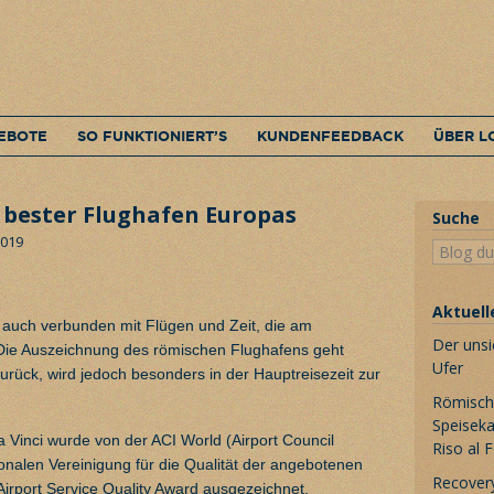
EBOTE
SO FUNKTIONIERT’S
KUNDENFEEDBACK
ÜBER L
 bester Flughafen Europas
Suche
2019
Aktuell
ft auch verbunden mit Flügen und Zeit, die am
Der unsi
 Die Auszeichnung des römischen Flughafens geht
Ufer
rück, wird jedoch besonders in der Hauptreisezeit zur
Römische
Speiseka
 Vinci wurde von der ACI World (Airport Council
Riso al 
tionalen Vereinigung für die Qualität der angebotenen
Recovery
Airport Service Quality Award ausgezeichnet.