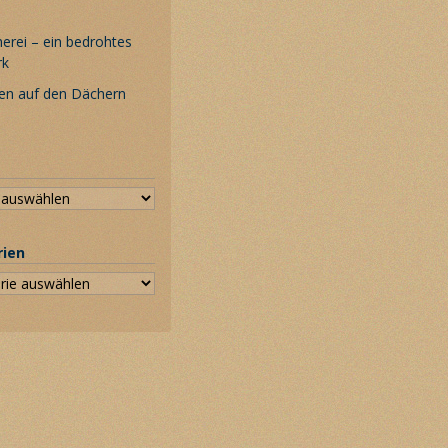
rei – ein bedrohtes
rk
en auf den Dächern
rien