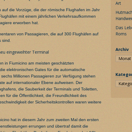
Art
 auf die Vorzüge, die der römische Flughafen im Jahr
Hutmache
 Flughäfen mit einem jährlichen Verkehrsaufkommen
Handwe
sagiere erworben hat.
Das Leb
Roms
mentaren von Passagieren, die auf 300 Flughäfen auf
 sind.
Archiv
n in Fiumicino am meisten geschätzten
die elektronischen Gates für die automatische
Katego
s sechs Millionen Passagieren zur Verfügung stehen
te auf internationaler Ebene aufweisen. Der
ghafens, die Sauberkeit der Terminals und Toiletten,
en für die Öffentlichkeit, die Freundlichkeit des
schwindigkeit der Sicherheitskontrollen waren weitere
icino hat in diesem Jahr zum zweiten Mal den ersten
Dienstleistungen errungen und übertraf damit die