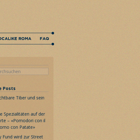
OCALIKE ROMA
FAQ
e Posts
chtbare Tiber und sein
 Spezialitäten auf der
rte – «Pomodori con il
Forno con Patate»
 Fund wird zur Street