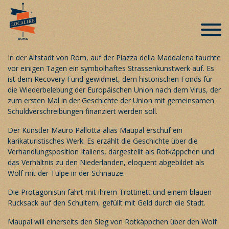
Recovery Fund wird zur Street Art
Veröffentlicht am 13. August 2020
In der Altstadt von Rom, auf der Piazza della Maddalena tauchte
vor einigen Tagen ein symbolhaftes Strassenkunstwerk auf. Es
ist dem Recovery Fund gewidmet, dem historischen Fonds für
die Wiederbelebung der Europäischen Union nach dem Virus, der
zum ersten Mal in der Geschichte der Union mit gemeinsamen
Schuldverschreibungen finanziert werden soll.
Der Künstler Mauro Pallotta alias Maupal erschuf ein
karikaturistisches Werk. Es erzählt die Geschichte über die
Verhandlungsposition Italiens, dargestellt als Rotkäppchen und
das Verhältnis zu den Niederlanden, eloquent abgebildet als
Wolf mit der Tulpe in der Schnauze.
Die Protagonistin fährt mit ihrem Trottinett und einem blauen
Rucksack auf den Schultern, gefüllt mit Geld durch die Stadt.
Maupal will einerseits den Sieg von Rotkäppchen über den Wolf