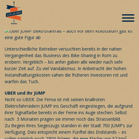
Der letzte römische Schrei – Bike-
Sharing
Veröffentlicht am 3. Februar 2020
Unterschiedliche Betreiber versuchten bereits in der nahen
Vergangenheit das Business des Bike-Sharing in Rom zu
erobern. Vergeblich – bis anhin gaben alle wieder nach sehr
kurzer Zeit auf. Zu viel Vandalismus. In Anbetracht der hohen
Instandhaltungskosten sahen die früheren Investoren rot und
warfen das Tuch.
UBER und ihr JUMP
Nicht so UBER. Die Firma ist mit seinen knallroten
Elektrofahrrädern JUMP ins Geschäft eingestiegen, die aufgrund
ihrer Signalfarbe bereits in der Ferne ins Auge stechen. Selbst
nach 3 Monaten prägen sie immer noch das Strassenbild.
Zu Beginn ihres Siegeszugs standen in der Stadt 700 JUMP’s zur
Verfügung. Dies entspricht einem Fünftel des Endstands – es
2
sollen nämlich noch 2’800 folgen, die eine Fläche von 57 km