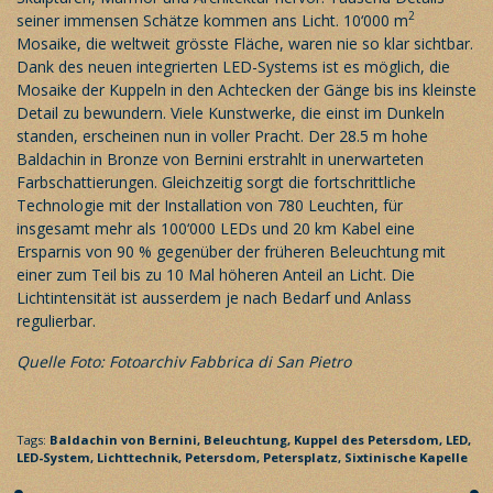
2
seiner immensen Schätze kommen ans Licht. 10‘000 m
Mosaike, die weltweit grösste Fläche, waren nie so klar sichtbar.
Dank des neuen integrierten LED-Systems ist es möglich, die
Mosaike der Kuppeln in den Achtecken der Gänge bis ins kleinste
Detail zu bewundern. Viele Kunstwerke, die einst im Dunkeln
standen, erscheinen nun in voller Pracht. Der 28.5 m hohe
Baldachin in Bronze von Bernini erstrahlt in unerwarteten
Farbschattierungen. Gleichzeitig sorgt die fortschrittliche
Technologie mit der Installation von 780 Leuchten, für
insgesamt mehr als 100‘000 LEDs und 20 km Kabel eine
Ersparnis von 90 % gegenüber der früheren Beleuchtung mit
einer zum Teil bis zu 10 Mal höheren Anteil an Licht. Die
Lichtintensität ist ausserdem je nach Bedarf und Anlass
regulierbar.
Quelle Foto: Fotoarchiv Fabbrica di San Pietro
Tags:
Baldachin von Bernini,
Beleuchtung,
Kuppel des Petersdom,
LED,
LED-System,
Lichttechnik,
Petersdom,
Petersplatz,
Sixtinische Kapelle