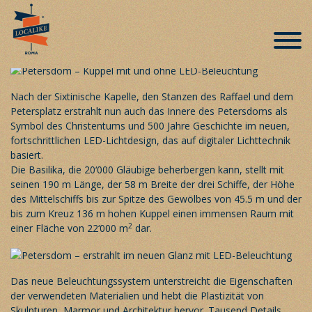
Es wurde Licht – Petersdom in nie
dagewesenem Glanz
Veröffentlicht am 10. Februar 2019
Nach der Sixtinische Kapelle, den Stanzen des Raffael und dem
Petersplatz erstrahlt nun auch das Innere des Petersdoms als
Symbol des Christentums und 500 Jahre Geschichte im neuen,
fortschrittlichen LED-Lichtdesign, das auf digitaler Lichttechnik
basiert.
Die Basilika, die 20‘000 Gläubige beherbergen kann, stellt mit
seinen 190 m Länge, der 58 m Breite der drei Schiffe, der Höhe
des Mittelschiffs bis zur Spitze des Gewölbes von 45.5 m und der
bis zum Kreuz 136 m hohen Kuppel einen immensen Raum mit
2
einer Fläche von 22‘000 m
dar.
Das neue Beleuchtungssystem unterstreicht die Eigenschaften
der verwendeten Materialien und hebt die Plastizität von
Skulpturen, Marmor und Architektur hervor. Tausend Details