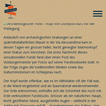
Überraschender Fund bei den
Kaiserforen in Rom
Veröffentlicht am 25. Mai 2019
Anlässlich von archäologischen Grabungen an einer
spätmittelalterlichen Mauer in der Via Alessandrina kam in
diesen Tagen ein grosser heller, leicht geneigter Marmorkopf
einer Statue zum Vorschein. Die erste Nachricht dieses
sensationellen Funds fand über einen Post des
Vizebürgermeister per Fotos auf seiner Facebookseite statt. In
der Folge zogen die traditionellen Medien sowie das
Kulturministerium im Schlepptau nach.
Der Kopf wurde offenbar, wie es im Mittelalter oft der Fall war,
in die Wand eingebettet und als Baumaterial wiederverwendet.
Der Erde entnommen, enthüllte sich die Schönheit des noch mit
Erde verkrusteten Fundstücks. Grösser als ein natürliches Haupt,
leicht geöffneter Mund, ausgehöhlte Augen – vielleicht in der
Antike mit Glaspaste gefüllt – charakterisieren das Pathos. Von