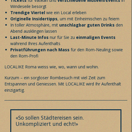
Tickets
für Vatikan und
verschiedene Museen/Events
in
Windeseile besorgt
Trendige Viertel
wie ein Local erleben
Originelle Insidertipps
, um mit Einheimischen zu feiern
In toller Atmosphäre, mit
unschlagbar guten Drinks
den
Abend ausklingen lassen
Last-Minute Infos
nur für Sie zu
einmaligen Events
während Ihres Aufenthalts
Privatführungen nach Mass
für den Rom-Neuling sowie
den Rom-Profi
LOCALIKE Roma weiss wie, wo, wann und wohin.
Kurzum – ein sorgloser Rombesuch mit viel Zeit zum
Entspannen und Geniessen. Mit LOCALIKE wird Ihr Aufenthalt
einzigartig.
«So sollen Städtereisen sein.
Unkompliziert und echt!»